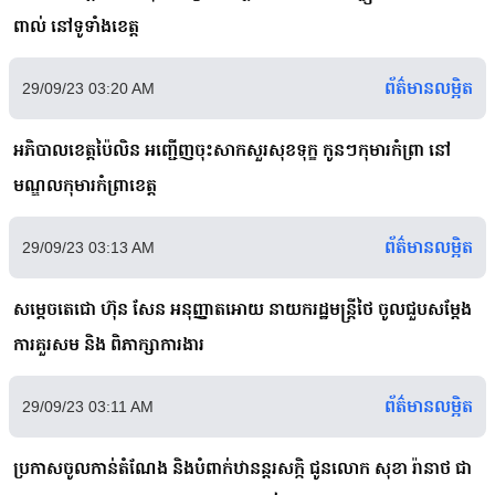
ពាល់ នៅទូទាំងខេត្ត
ព័ត៌មានលម្អិត
29/09/23 03:20 AM
អភិបាលខេត្តប៉ៃលិន អញ្ជើញចុះសាកសួរសុខទុក្ខ កូនៗកុមារកំព្រា នៅ
មណ្ឌលកុមារកំព្រាខេត្ត
ព័ត៌មានលម្អិត
29/09/23 03:13 AM
សម្ដេចតេជោ ហ៊ុន សែន អនុញ្ញាតអោយ នាយករដ្ឋមន្ត្រីថៃ ចូលជួបសម្ដែង
ការគួរសម និង ពិភាក្សាការងារ
ព័ត៌មានលម្អិត
29/09/23 03:11 AM
ប្រកាសចូលកាន់តំណែង និងបំពាក់ឋានន្តរសក្កិ ជូនលោក សុខា រ៉ានាថ ជា