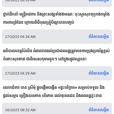
ថ្នាក់ដឹកនាំ មន្ត្រីរាជការ និងព្រះសង្ឃទាំង២គណៈ ចុះសួរសុខទុក្ខកងកម្លាំង
ការពារព្រំដែន ក្រោយពិធីបុណ្យភ្ជុំបិណ្ឌបានបញ្ចប់
ព័ត៌មានលម្អិត
17/10/23 04:34 AM
អភិបាលខេត្តប៉ៃលិន អំពាវនាវដល់ប្រជាពលរដ្ឋត្រូវមានការប្រុងប្រយ័ត្នខ្ពស់
ចំពោះសុខភាព ជាពិសេសកុមារតូចៗ នៅក្នុងរដូវវស្សានេះ
ព័ត៌មានលម្អិត
17/10/23 04:29 AM
លោកជំទាវ បាន ស្រីមុំ ផ្តួចផ្តើមបង្កើត «ផ្ទះបរិច្ចាគ» សម្រាប់ទទួល និង
ផ្តល់សម្ភារ គ្រឿងឧបភោគ បរិភោគ ដល់ទុរគតជន និងពលរដ្ឋខ្វះខាត
ព័ត៌មានលម្អិត
16/10/23 08:32 AM