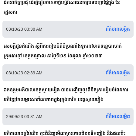
ដឹកនាំកិច្ចប្រជុំ ដើម្បីរៀបចំសេចក្តីស្នើវិសោធនកម្មបទបញ្ជាផ្ទៃក្នុង នៃ
រដ្ឋសភា
ព័ត៌មានលម្អិត
03/10/23 03:38 AM
សេចក្តីជូនដំណឹង ស្តីពីការរៀបចំពិធីប្រណាំងទូកនៅមាត់ទន្លេបាសាក់
ក្រុងតាខ្មៅ ខេត្តកណ្តាល នាថ្ងៃទី២៩ ខែតុលា ឆ្នាំ២០២៣
ព័ត៌មានលម្អិត
03/10/23 02:39 AM
ឯកឧត្តមអភិបាលខេត្តស្វាយរៀង បានអញ្ជេីញចុះពិនិត្យការរៀបចំផែនការ
អភិវឌ្ឍកែលម្អរសោភ័ណភាពក្នុងក្រុងបាវិត ខេត្តស្វាយរៀង
ព័ត៌មានលម្អិត
29/09/23 03:31 AM
អភិបាលខេត្តប៉ៃលិន ចុះពិនិត្យមើលស្ថានភាពជំនន់ទឹកភ្លៀង និងផលប៉ះ