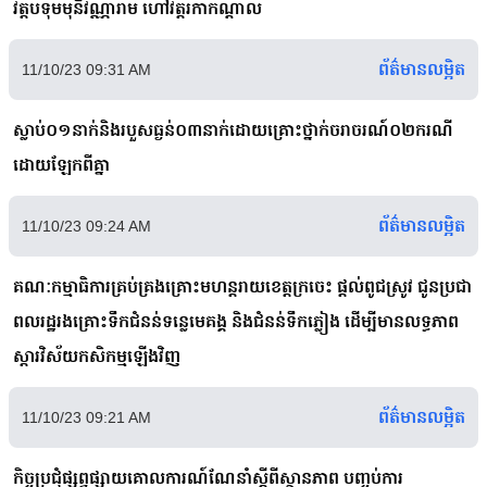
វត្តបទុមមុនីវណ្ណារាម ហៅវត្តរកាកណ្ដាល
ព័ត៌មានលម្អិត
11/10/23 09:31 AM
ស្លាប់០១នាក់និងរបួសធ្ងន់០៣នាក់ដោយគ្រោះថ្នាក់ចរាចរណ៍០២ករណី
ដោយឡែកពីគ្នា
ព័ត៌មានលម្អិត
11/10/23 09:24 AM
គណៈកម្មាធិការគ្រប់គ្រងគ្រោះមហន្ដរាយខេត្តក្រចេះ ផ្ដល់ពូជស្រូវ ជូនប្រជា
ពលរដ្ឋរងគ្រោះទឹកជំនន់ទន្លេមេគង្គ និងជំនន់ទឹកភ្លៀង ដើម្បីមានលទ្ធភាព
ស្តារវិស័យកសិកម្មឡើងវិញ
ព័ត៌មានលម្អិត
11/10/23 09:21 AM
កិច្ចប្រជុំផ្សព្វផ្សាយគោលការណ៍ណែនាំស្តីពីស្ថានភាព បញ្ចប់ការ