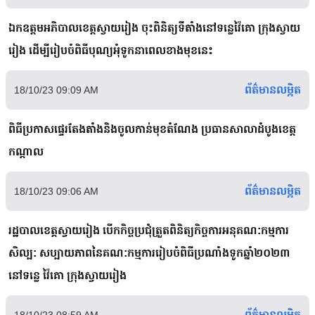
ឯកឧត្តមអភិបាលខេត្តស្វាយរៀង ចុះពិនិត្យទីតាំងនៅទន្លេវ៉ៃគោ ក្រុងស្វាយ
រៀង ដើម្បីរៀបចំពិធីបុណ្យអុំទូកនាពេលខាងមុខនេះ
ព័ត៌មានលម្អិត
18/10/23 09:09 AM
ពិធីប្រកាសផ្ទេរតែងតាំងនិងចូលកាន់មុខតំណែង ប្រធានសាលាដំបូងខេត្ត
កណ្តាល
ព័ត៌មានលម្អិត
18/10/23 09:06 AM
រដ្ឋបាលខេត្តស្វាយរៀង បើកកិច្ចប្រជុំត្រួតពិនិត្យកិច្ចការអនុគណ:កម្មការ
សិល្ប: សប្បាយភាពនៃគណ:កម្មការរៀបចំពិធីប្រណាំងទូកឆ្នាំ២០២៣
នៅទន្លេ វ៉ៃគោ ក្រុងស្វាយរៀង
ព័ត៌មានលម្អិត
18/10/23 08:59 AM