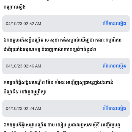
កណ្តាលស្ទឹង
ព័ត៌មានលម្អិត
04/10/23 02:52 AM
ឯកឧត្ដមអភិសន្តិបណ្ឌិត ស សុខា កត់សម្គាល់ឃើញថា គណៈកម្មាធិការ
ជាតិប្រឆាំងទារុណកម្ម បំពេញការងារបានល្អធំៗចំនួន២
ព័ត៌មានលម្អិត
04/10/23 02:46 AM
សម្តេចកិត្តិសង្គហបណ្ឌិត ម៉ែន សំអន អញ្ជើញសូត្រមន្តក្នុងវេនកាន់
បិណ្ឌទី៥ នៅវត្តជម្ពូព្រឹក្សា
ព័ត៌មានលម្អិត
04/10/23 02:24 AM
ឯកឧត្តមកិត្តិសេដ្ឋាបណ្ឌិត ជាម យៀប ប្រធានរដ្ឋសភាស្តីទី អញ្ជើញបន្ត