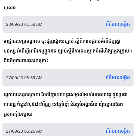
គួរសម
ព័ត៌មានលម្អិត
28/09/23 01:59 AM
អាជ្ញាធរខេត្តកណ្ដាល ចុះផ្សព្វផ្សាយច្បាប់ ស្ដីពីការបង្រាបអំពើជួញដូរ
មនុស្ស អំពើធ្វើអាជីវកម្មផ្លូវភេទ ច្បាប់ស្ដីពីការទប់ស្កាត់អំពើហិង្សាក្នុងគ្រួសារ
និងកិច្ចការពារជនរងគ្រោះ
ព័ត៌មានលម្អិត
27/09/23 05:39 AM
រដ្ឋបាលខេត្តកណ្ដាល ចែកវិញ្ញាបនបត្រសម្គាល់ម្ចាស់អចលនវត្ថុ ជូនប្រជា
ពលរដ្ឋ ចំនួន២,៩៨៨ប័ណ្ណ នៅភូមិខ្សុំ និងភូមិអង្គរជ័យ ឃុំបន្ទាយដែក
ស្រុកកៀនស្វាយ
ព័ត៌មានលម្អិត
27/09/23 05:26 AM