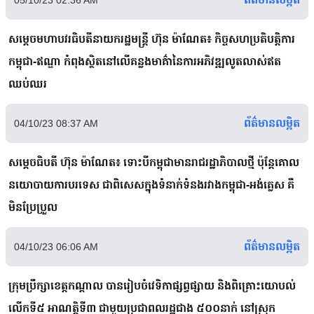
សម្តេចមហាបវរធិបតីនាយករដ្ឋមន្ត្រី ហ៊ុន ម៉ាណែត៖ កិច្ចសហប្រតិបត្តិការ
កម្ពុជា-ឥណ្ឌា កំពុងស្ថិតនៅលើគន្លងមាគ៌ានៃការអភិវឌ្ឍលូតលាស់ឥត
ឈប់ឈរ
ព័ត៌មានលម្អិត
04/10/23 08:37 AM
សម្តេចធិបតី ហ៊ុន ម៉ាណែត៖ ទោះបីកម្ពុជាមានរាជរដ្ឋាភិបាលថ្មី ប៉ុន្តែគោល
នយោបាយការបរទេស ជាពិសេសក្នុងទំនាក់ទំនងរវាងកម្ពុជា-អង់គ្លេស គឺ
មិនប្រែប្រួល
ព័ត៌មានលម្អិត
04/10/23 06:06 AM
ក្រុមប្រឹក្សាខេត្តកណ្តាល បានរៀបចំវេទិកាផ្សព្វផ្សាយ និងពិគ្រោះយោបល់
លើកទី៥ អាណត្តិទី៣ ជាមួយប្រជាពលរដ្ឋជាង ៥០០នាក់ នៅស្រុក