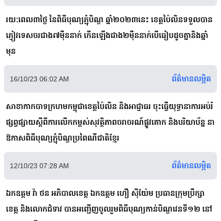
រយៈពេល៣ថ្ងៃ នៃពិធីបុណ្យភ្ជុំបិណ្ឌ ឆ្នាំ២០២៣នេះ ខេត្តប៉ៃលិនទទួលបាន
ភ្ញៀវទេសចរជាង៧ម៉ឺននាក់ កើនឡើងជាង២ម៉ឺននាក់បើធៀបដូចគ្នានិងឆ្នាំ
មុន
ព័ត៌មានលម្អិត
16/10/23 06:02 AM
សាខាកាកបាទក្រហមកម្ពុជាខេត្តប៉ៃលិន និងអាជ្ញាធរ ចុះធ្វើយុទ្ធានាការអប់រំ
ផ្សព្វផ្សាយស្ដីពីការលើកកម្ពស់សុវត្ថិភាពចរាចរណ៍ផ្លូវគោក និងបរិយាប័ន្ន នា
ឱកាសពិធីបុណ្យភ្ជុំបិណ្ឌប្រពៃណីជាតិខ្មែរ
ព័ត៌មានលម្អិត
12/10/23 07:28 AM
ឯកឧត្តម វ៉ា ថន អភិបាលខេត្ត ឯកឧត្តម ហឿ សុីយ៉ែម ប្រធានក្រុមប្រឹក្សា
ខេត្ត និងលោកជំទាវ បានអញ្ជើញចូលរួមពិធីបុណ្យកាន់បិណ្ឌវេនទី១២ នៅ