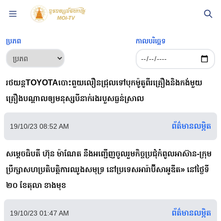
ប្រភព
កាលបរិច្ឆេទ
រថយន្តTOYOTAបោះពួយលឿនជ្រុលទៅបុកម៉ូតូពីរគ្រឿងនិងកង់មួយ
គ្រឿងបណ្តាលឲ្យមនុស្សបីនាក់រងរបួសធ្ងន់ស្រាល
ព័ត៌មានលម្អិត
19/10/23 08:52 AM
សម្តេចធិបតី ហ៊ុន ម៉ាណែត នឹងអញ្ជើញចូលរួមកិច្ចប្រជុំកំពូលអាស៊ាន-ក្រុម
ប្រឹក្សាសហប្រតិបត្តិការឈូងសមុទ្រ នៅប្រទេសអារ៉ាប៊ីសាអូឌីត» នៅថ្ងៃទី
២០ ខែតុលា ខាងមុខ
ព័ត៌មានលម្អិត
19/10/23 01:47 AM