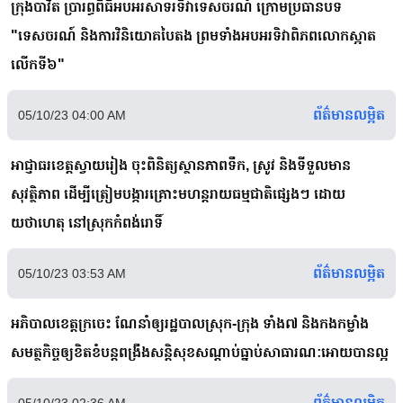
ក្រុងបាវិត ប្រារព្ធពិធីអបអរសាទរទិវាទេសចរណ៍ ក្រោមប្រធានបទ
"ទេសចរណ៍ និងការវិនិយោគបៃតង ព្រមទាំងអបអរទិវាពិភពលោកស្អាត
លើកទី៦"
ព័ត៌មានលម្អិត
05/10/23 04:00 AM
អាជ្ញាធរខេត្តស្វាយរៀង ចុះពិនិត្យស្ថានភាពទឹក, ស្រូវ និងទីទួលមាន
សុវត្ថិភាព ដើម្បីត្រៀមបង្ការគ្រោះមហន្តរាយធម្មជាតិផ្សេងៗ ដោយ
យថាហេតុ នៅស្រុកកំពង់រោទិ៍
ព័ត៌មានលម្អិត
05/10/23 03:53 AM
អភិបាលខេត្តក្រចេះ ណែនាំឲ្យរដ្ឋបាលស្រុក-ក្រុង ទាំង៧ និងកងកម្លាំង
សមត្ថកិច្ចឲ្យខិតខំបន្តពង្រឹងសន្តិសុខសណ្តាប់ធ្នាប់សាធារណៈអោយបានល្អ
ព័ត៌មានលម្អិត
05/10/23 02:36 AM