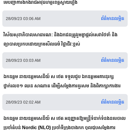
មេបញ្ជាការងកងរាជអាវុធហត្ថខេត្តស្វាយរៀង
ព័ត៌មានលម្អិត
28/09/23 03:06 AM
វិស័យសុខាភិបាលសាធារណៈ និងឯកជនត្រូវរួមគ្នាផ្តល់សេវាថែទាំ និង
ព្យាបាលប្រកបដោយក្រមសីលធម៌ វិជ្ជាជីវៈខ្ពស់
ព័ត៌មានលម្អិត
28/09/23 03:03 AM
ឯកឧត្ដម នាយឧត្តមសេនីយ៍ ស ថេត ទទួលជួប ឯកឧត្ដមអគារនុរក្ស
ថ្នាក់លេខ១ ឈន សាណាត ដើម្បីសម្តែងការគួរសម និងពិភាក្សាការងារ
ព័ត៌មានលម្អិត
28/09/23 02:02 AM
ឯកឧត្ដម នាយឧត្តមសេនីយ៍ ស ថេត អនុញ្ញាតឱ្យមន្ត្រីទំនាក់ទំនងនគរបាល
ប្រចាំតំបន់ Nordic (NLO) ប្រចាំទីក្រុងបាងកក ចូលជួបសម្តែងការ