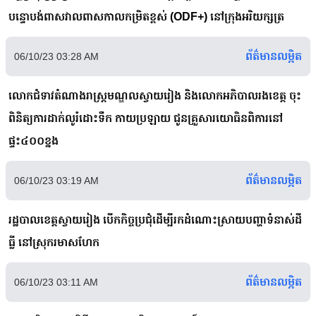
បន្ទោបង់ពាសវាលពាសកាលកម្រិតខ្ពស់ (ODF+) នៅក្រុងអរិយក្សត្រ
ព័ត៌មានលម្អិត
06/10/23 03:28 AM
លោកជំទាវតំណាងរាស្ត្រមណ្ឌលស្វាយរៀង និងលោកអភិបាលរងខេត្ត ចុះ
ពិនិត្យការដាក់លូរំដោះទឹក កាយប្រឡាយ ជូនគ្រួសារយោធិនពិការនៅ
ផ្ទះ៤០០ខ្នង
ព័ត៌មានលម្អិត
06/10/23 03:19 AM
រដ្ឋបាលខេត្តស្វាយរៀង បើកកិច្ចប្រជុំដើម្បីរកដំណោះស្រាយបញ្ហាទំនាស់ដី
ធ្លី នៅស្រុករមាសហែក
ព័ត៌មានលម្អិត
06/10/23 03:11 AM