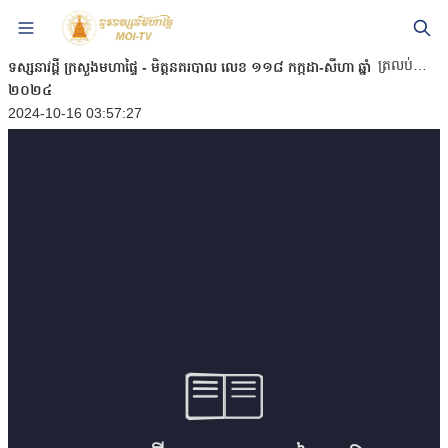
ត្រលប់ក្រោយ
ទស្សនាវដ្តី ក្រសួងមហាផ្ទៃ - មិត្តនគរបាល លេខ ១១៨ កក្កដា-សីហា ឆ្នាំ
២០២៤
2024-10-16 03:57:27