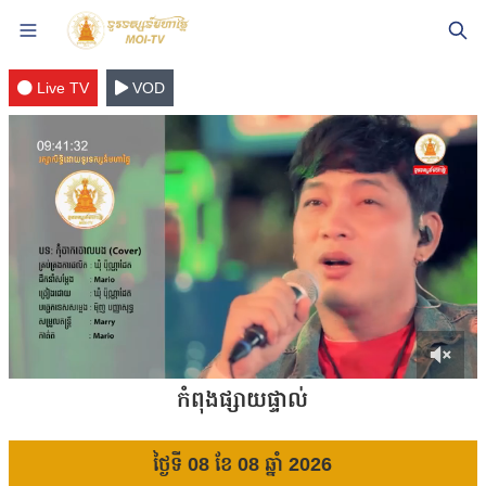
Live TV
VOD
6
កំពុងផ្សាយផ្ទាល់
seconds
of
0
seconds
ថ្ងៃទី 08 ខែ 08 ឆ្នាំ 2026