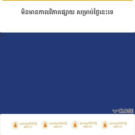
មិនមានកាលវិភាគផ្សាយ សម្រាប់ថ្ងៃនេះទេ
dd