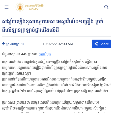
សង្ស័យឡើងខុសបច្ចេកទេស អេស្កាវ៉ាទ័រ០១គ្រឿង ធ្លាក់
ពីលើឡានក្រឡាប់ផ្ងារជើងលើដី
10/02/22 02:00 AM
ត្រលប់ក្រោយ
Share
ចំនួនទស្សនា៖
445
ប្រភព៖
បាត់ដំបង
ខេត្តបាត់ដំបង៖ អាស្កាវ៉ាទ័រកូនជញ្ជីង០១គ្រឿងសង្ស័យតៃកុងបើក ឡើងខុស
បច្ចេកទេសបណ្តាលអោយផ្អៀងធ្លាក់ពីលើឡានក្រឡាប់ផ្ងារជើងតែសំណាងល្អមិនមាន
គ្រោះថ្នាក់ដល់មនុស្ស។
ប្រភពនៅកន្លែងកើតហេតុបានអោយដឹងថា៖ ហេតុការណ៍អេស្កាវ៉ាទ័រប្រឡាប់បង្កឡើង
ដោយខ្លួនឯងខាងលើនេះបានកើតឡើងនៅវេលាម៉ោង ១៤និង០០នាទីរសៀល ថ្ងៃទី០៩
ខែកុម្ភៈ ឆ្នាំ២០២២ នៅចំណុចភូមិវត្តតាមិម ឃុំអូរដំបង១ ស្រុកសង្កែ ខេត្តបាត់ដំបង។
ប្រភពបានប្រាប់បន្តថា នៅមុនពេលកើតហេតុគេឃើញបុរសម្នាក់បានបើកបរអេ
ស្ការវ៉ាទ័រ០១គ្រឿងជាប្រភេទកូនជញ្ជីង(បុកគ្រឹះ)ដែលមានយីហោ (ឡាយ ស៊ីគ្រៀម )