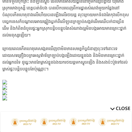
មានទទួលបុកគ្រឹះ និងឡានស្ទូច ដែលមានអាសយដ្ឋាននៅភូមិកន្សៃបន្ទាយ ឃុំមោង
ស្រុកមោងឬស្សី ខេត្តបាត់ដំបង បានបើកបរចេញពីការដ្ឋានសំណង់មួយកន្លែងនៅ
ចំណុចកើតហេតុខាងលើហើយបានឡើងលើរថយន្ត លុះក្រោយមកទំនងតៃកុងបើកខុស
បច្ចេកទេសក៏បណ្ដាលអោយផ្អៀងធ្លាក់ពីលើឡានក្រឡាប់សង្កត់ដើមឈើបាក់ជាច្រើន
ដើម និងកំពិតដំបូលផ្ទះអ្នកស្រុកបន្តិចបន្តួចតែសំណាងល្អមិនបង្កអោយមានគ្រោះថ្នាក់
ដល់មនុស្សឡើយ។
ក្រោយពេលកើតហេតុគេសង្កេតឃើញថាមិនមានសមត្ថកិច្ចជំនាញចុះទៅនោះទេ
ដោយសារគ្រឿងចក្រអេស្កាវ៉ាទ័រក្រឡាប់បង្កឡើងដោយខ្លួនឯង និងមិនមានគ្រោះថ្នាក់
ដល់អ្នកដទៃ ដូច្នេះមានតែម្ចាស់ខ្លួនឯងយករថយន្តមកស្ទូចឡើង និងសងប៉ះប៉ូវទៅដល់
ម្ចាស់ផ្ទះបន្តិចបន្តួចតែប៉ុណ្ណោះ។
dd