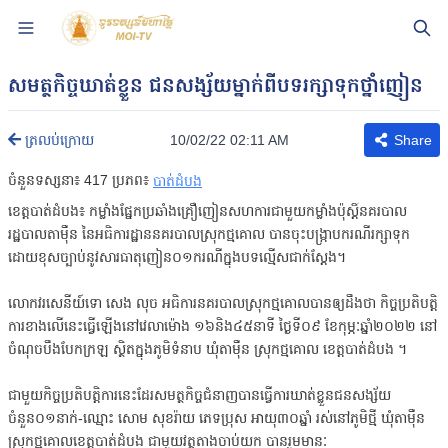
សមត្ថកិច្ចឃាត់ខ្លួន ជនសង្ស័យម្នាក់ពីបទរក្សាទុកថ្នាំញៀន
10/02/22 02:11 AM
ត្រលប់ក្រោយ
Share
ចំនួនទស្សនា៖
417
ប្រភព៖
បាត់ដំបង
ខេត្តបាត់ដំបង៖ កម្លាំងផ្នែកប្រឆាំងគ្រឿញៀនសហការជាមួយកម្លាំងប៉ុស្តិ៍នគរបាល
រដ្ឋបាលតាម៉ឺន នៃអធិការដ្ឋាននគរបាលស្រុកថ្មគោល បានចុះបង្រ្កាបករណីរក្សាទុក
ដោយខុសច្បាប់នូវសារធាតុញៀន០១ករណីក្នុងបទល្មើសជាក់ស្តែង។
លោកវរសេនីយ៍ទោ សេង លុច អធិការនគរបាលស្រុកថ្មគោលបានឲ្យដឹងថា កិច្ចប្រតិបត្តិ
ការខាងលើនេះធ្វើឡើងនៅវេលាម៉ោង ១៦និង៤៥នាទី ថ្ងៃទី០៩ ខែកុម្ភៈឆ្នាំ២០២២ នៅ
ចំណុចបឹងបែកក្រឡ ស្ថិតក្នុងភូមិទំនាប ឃុំតាម៉ឺន ស្រុកថ្មគោល ខេត្តបាត់ដំបង ។
ជាមួយកិច្ចប្រតិបត្តិការនេះដែរសមត្ថកិច្ចជំនាញបានធ្វើការឃាត់ខ្លួនជនសង្ស័យ
ចំនួន០១នាក់-ឈ្មោះ សោម សុខរ៉ាយ ភេទប្រុស អាយុ៣០ឆ្នាំ រស់នៅភូមិថ្មី ឃុំតាម៉ឺន
ស្រុកថ្មគោលខេត្តបាត់ដំបង ជាមួយវត្ថុតាងចាប់យក
បានរួមមានៈ