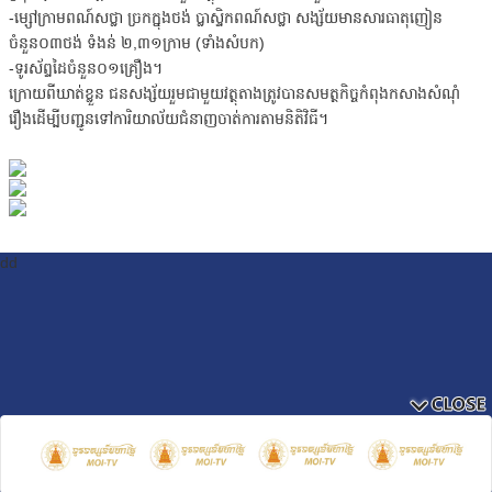
-ម្សៅក្រាមពណ៍សថ្លា ច្រកក្នុងថង់ ប្លាស្ទិកពណ៍សថ្លា សង្ស័យមានសារធាតុញៀន
ចំនួន០៣ថង់ ទំងន់ ២,៣១ក្រាម (ទាំងសំបក)
-ទូរស័ព្ទដៃចំនួន០១គ្រឿង។
ក្រោយពីឃាត់ខ្លួន ជនសង្ស័យរួមជាមួយវត្ថុតាងត្រូវបានសមត្ថកិច្ចកំពុងកសាងសំណុំ
រឿងដើម្បីបញ្ជូនទៅការិយាល័យជំនាញចាត់ការតាមនិតិវិធី។
dd