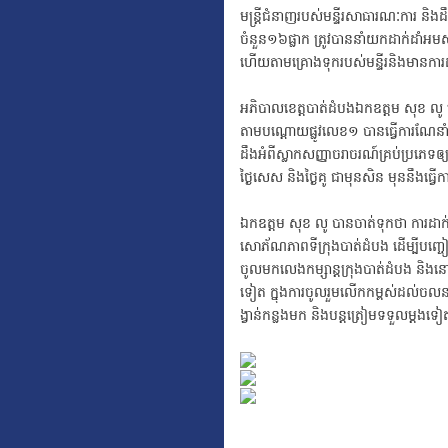
មន្ត្រីជំនាញរបស់មន្ទីរសាធារណៈការ និង
ចំនួន១៦ផ្លាក ត្រូវបាននាំយកដាក់ដាំអ
ហើយតាមគ្រោងទុករបស់មន្ទីរនិងមានការដ
អភិបាលខេត្តបាត់ដំបងឯកឧត្ដម សុខ លូ នៅ
តាមបណ្ដោយផ្លូវលេខ១ បានធ្វើការណែនាំបន
ដឹងអំពីស្លាកសញ្ញាចរាចរណ៍គ្រប់ប្រភ
ថ្ងៃសេស និងថ្ងៃគូ ជាមុនសិន មុននឹងធ្
ឯកឧត្ដម សុខ លូ បានចាត់ទុកថា ការដាក
សោភ័ណភាពទីក្រុងបាត់ដំបង ដើម្បីបញ្ច
ចូលមកលេងកម្សាន្តក្រុងបាត់ដំបង និងនៅ
ទៀត ក្នុងការចូលរួមលើកកម្ពស់ដល់ចលនាប
ង្វាន់កន្លងមក និងបន្តត្រៀមទទួលម្តងទ