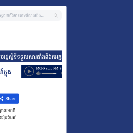
ុខរដ្ឋស្តីទីទទួលសារតាំងពីឯកអគ្គរដ្ឋទូតតែងតាំងថ្មី នៃសាធារណរដ្ឋ
ក្នុង
Share
ណ្តាលមកពី
នរៀបចំដាក់