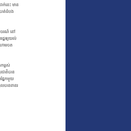
នដាក់នេះ មាន
បាត់ដំបង
ចរាចរណ៍ នៅ
រដ្ឋឲ្យយល់
ណ៍ហាមចត
កម្ពស់
តរជាតិបាន
ាផ្នែកមួយ
ទទួលបានពានរ