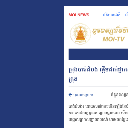
MOI NEWS
ព័ត៌មានជាតិ
ព
ក្រុងបាត់ដំបង ផ្តើមដាក់ផ្ល
ក្រុង
ចំនួនទស្ស
ត្រលប់ក្រោយ
បាត់ដំបង៖ ដោយសារតែការកើនឡើងនៃចំនួ
ការចតរថយន្តគ្មានសណ្តាប់ធ្នាប់នោះ ទើ
បង្គោលផ្លាកសញ្ញាចរាចរណ៍ ហាមចតថ្ងៃស