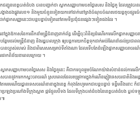
ដឹកជញ្ជូនខេត្តបាត់ដំបង បានបញ្ជាក់ថា ស្លាកសញ្ញាហាមចតថ្ងៃសេស និងថ្ងៃគូ ដែលត្រូវបា
មសង្ខាងដងផ្លូវលេខ១ និងមួយចំនួនទៀតយកទៅដាក់នៅត្រង់ចំណុចចំណតរថយន្តតូចផ្សារធំ
ាក់ផ្លាកសញ្ញានេះជាបន្តបន្ទាប់ទៀតនៅតាមទីប្រជុំជនផ្សេងៗទៀតផងដែរ ។
ក្នុងឱកាសនៃការដឹកនាំមន្ត្រីជំនាញពាក់ព័ន្ធ ដើម្បីចុះពិនិត្យដំណើរការលើកផ្លាកសញ្ញា
្ថែមដល់មន្រ្ដីជំនាញ និងរដ្ឋបាលក្រុង ឲ្យបន្តការយកចិត្តទុកដាក់អប់រំណែនាំដល់ប្រជាពល
េទឲ្យបានច្បាស់លាស់ និងជាពិសេសសម្រាប់ទីតាំងណា ដែលទើបតែដំឡើងផ្លាកសញ្ញាចរាចរ
វើការផាកពិន័យនាពេលក្រោយ ។
់ស្លាកសញ្ញាហាមចតថ្ងៃសេស និងថ្ងៃគូនេះ គឺជាការចូលរួមចំណែកយ៉ាងសំខាន់ដល់ការលើក
ៀសបាននូវការកកស្ទះចរាចរណ៍ ស្របពេលដែលតម្រូវការក្នុងកំណើនភ្ញៀវទេសចរជាតិនិងអន្
តាមរមណីយដ្ឋានទេសចរណ៍នានាក្នុងខេត្ត កំពុងតែហូរមកជាបន្តបន្ទាប់ ទន្ទឹមនឹងនោះ ក៏ជ
្រឡងប្រណាំងទីក្រុងស្អាត ផ្ការំដួលបីទង ដែលទីក្រុងបាត់ដំបងនៃខេត្តបាត់ដំបង ធ្លាប់
ៀត៕