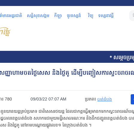
័ត៌មានអន្តរជាតិ
សន្តិសុខសង្គម
កីឡា
ទូរទស្សន៍
វិទ្យុ
ទស្សនាវដ្តី
* សម្តេចប្រម
ាកសញ្ញាហាមចតថ្ងៃសេស និងថ្ងៃគូ ដើម្បីបញ្ចៀសការស្ទះចរាចរណ៍
នា៖
780
09/03/22 07:07 AM
ប្រភព៖
បាត់ដំបង
នយានយន្តគ្រប់ប្រភេទ ជាពិសេសរថយន្ត ដែលជាកត្តាធ្វើឲ្យមានការកកស្ទះចរាចរណ៍ប
បរដ្ឋបាលខេត្តបាត់ដំបង សហការជាមួយមន្ទីរសាធារណៈការ និងដឹកជញ្ជូនខេត្តបាត់ដំបង បា
េស និងថ្ងៃគូ នៅតាមបណ្តោយផ្លូវលេខ១ នៃក្រុងបាត់ដំបង ។