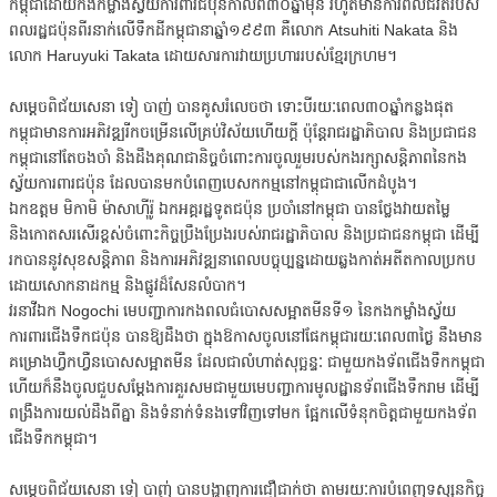
កម្ពុជាដោយកងកម្លាំងស្វ័យការពារជប៉ុនកាលពី៣០ឆ្នាំមុន រហូតមានការពលីជីវិតរបស់
ពលរដ្ឋជប៉ុនពីរនាក់លើទឹកដីកម្ពុជានាឆ្នាំ១៩៩៣ គឺលោក Atsuhiti Nakata និង
លោក Haruyuki Takata ដោយសារការវាយប្រហាររបស់ខ្មែរក្រហម។
សម្តេចពិជ័យសេនា ទៀ បាញ់ បានគូសរំលេចថា ទោះបីរយៈពេល៣០ឆ្នាំកន្លងផុត
កម្ពុជាមានការអភិវឌ្ឍរីកចម្រើនលើគ្រប់វិស័យហើយក្តី ប៉ុន្តែរាជរដ្ឋាភិបាល និងប្រជាជន
កម្ពុជានៅតែចងចាំ និងដឹងគុណជានិច្ចចំពោះការចូលរួមរបស់កងរក្សាសន្តិភាពនៃកង
ស្វ័យការពារជប៉ុន ដែលបានមកបំពេញបេសកកម្មនៅកម្ពុជាជាលើកដំបូង។
ឯកឧត្តម មិកាមិ ម៉ាសាហ៉ីរ៉ូ ឯកអគ្គរដ្ឋទូតជប៉ុន ប្រចាំនៅកម្ពុជា បានថ្លែងវាយតម្លៃ
និងកោតសរសើរខ្ពស់ចំពោះកិច្ចប្រឹងប្រែងរបស់រាជរដ្ឋាភិបាល និងប្រជាជនកម្ពុជា ដើម្បី
រកបាននូវសុខសន្តិភាព និងការអភិវឌ្ឍនាពេលបច្ចុប្បន្នដោយឆ្លងកាត់អតីតកាលប្រកប
ដោយសោកនាដកម្ម និងផ្លូវដ៏សែនលំបាក។
វរនាវីឯក Nogochi មេបញ្ជាការកងពលធំបោសសម្អាតមីនទី១ នៃកងកម្លាំងស្វ័យ
ការពារជើងទឹកជប៉ុន បានឱ្យដឹងថា ក្នុងឱកាសចូលនៅផែកម្ពុជារយៈពេល
៣ថ្ងៃ នឹងមាន
គម្រោងហ្វឹកហ្វឺនបោសសម្អាតមីន ដែលជាលំហាត់សុច្ឆន្ទៈ ជាមួយកងទ័ពជើងទឹកកម្ពុជា
ហើយក៏នឹងចូលជួបសម្តែងការគួរសមជាមួយមេបញ្ជាការមូលដ្ឋានទ័ពជើងទឹករាម ដើម្បី
ពង្រឹងការយល់ដឹងពីគ្នា និងទំនាក់ទំនងទៅវិញទៅមក ផ្អែកលើទំនុកចិត្តជាមួយកងទ័ព
ជើងទឹកកម្ពុជា។
សម្តេចពិជ័យសេនា ទៀ បាញ់ បានបង្ហាញការជឿជាក់ថា តាមរយៈការបំពេញទស្សនកិច្ច