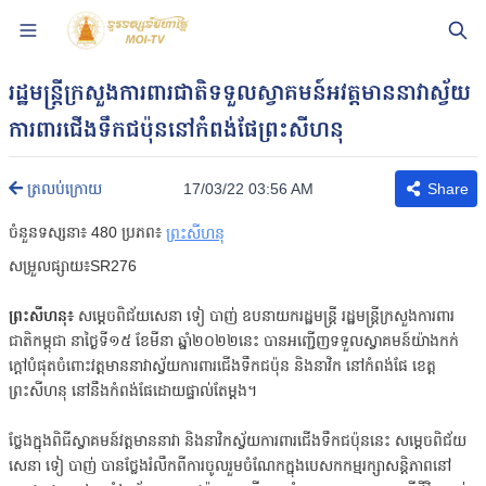
រដ្ឋមន្ត្រីក្រសួងការពារជាតិទទួលស្វាគមន៍អវត្តមាននាវាស្វ័យ
ការពារជើងទឹកជប៉ុននៅកំពង់ផែព្រះសីហនុ
17/03/22 03:56 AM
ត្រលប់ក្រោយ
Share
ចំនួនទស្សនា៖
480
ប្រភព៖
ព្រះសីហនុ
សម្រួលផ្សាយ៖SR276
ព្រះសីហនុ៖
សម្តេចពិជ័យសេនា ទៀ បាញ់ ឧបនាយករដ្ឋមន្រ្តី រដ្ឋមន្រ្តីក្រសួងការពារ
ជាតិកម្ពុជា នាថ្ងៃទី១៥ ខែមីនា ឆ្នាំ២០២២នេះ បានអញ្ជើញទទួលស្វាគមន៍យ៉ាងកក់
ក្តៅបំផុតចំពោះវត្តមាននាវាស្វ័យការពារជើងទឹកជប៉ុន និងនាវិក នៅកំពង់ផែ ខេត្ត
ព្រះសីហនុ នៅនឹងកំពង់ផែដោយផ្ទាល់តែម្តង។
ថ្លែងក្នុងពិធីស្វាគមន៍វត្តមាននាវា និងនាវិកស្វ័យការពារជើងទឹកជប៉ុននេះ សម្តេចពិជ័យ
សេនា ទៀ បាញ់ បានថ្លែងរំលឹកពីការចូលរួមចំណែកក្នុងបេសកកម្មរក្សាសន្តិភាពនៅ