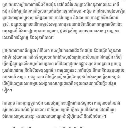
ចូលចតនាវាស្វ័យការពារជើងទឹកជប៉ុន នៅកំពង់ផែខេត្តព្រះសីហនុនាពេលនេះ ភាគី
ជប៉ុន នឹងជំរុញផែនការកិច្ចសហប្រតិបត្តិការទ្វេភាគីកម្ពុជា-ជប៉ុន កាន់តែសកម្មថែមទៀត
ដូចជាការផ្លាស់ប្តូរទស្សនកិច្ចនាយទាហានវ័យក្មេង និងនាយទាហានថ្នាក់ដឹកនាំជាន់
ខ្ពស់, បណ្តុះបណ្តាលលើកកម្ពស់សមត្ថភាពជូនដល់កងទ័ពជើងគោកកម្ពុជាលើការងារ
មនុស្សធម៌ និងសង្គ្រោះគ្រោះមហន្តរាយ, ផ្តល់វគ្គសិក្សានាយទាហានសកម្ម បញ្ជាការ
សេនាធិការវិស្វកម្ម និងសុខាភិបាល។
ប្រមុខការពារជាតិកម្ពុជា ក៏រំពឹងថា កងស្វ័យការពារជើងទឹកជប៉ុន នឹងបង្កើនចំនួននាវា
កងទ័ពស្វ័យការពារជើងទឹកចូលចតកំពង់ផែស្វយ័តក្រុងព្រះសីហនុកាន់តែច្រើន ដើម្បី
ហ្វឹកហ្វឺនរួមគ្នាលើកកម្ពស់សមត្ថភាព លើជំនាញជួយសង្គ្រោះគ្រោះមហន្តរាយ ប្រយុទ្ធ
ប្រឆាំងភេរវកម្ម និងវិស័យមនុស្សធម៌។ ជាមួយគ្នានេះ ភាគីជប៉ុន ពិតជានឹងបន្តជួយផ្តល់
ឧបករណ៍ សម្ភារៈ មធ្យោបាយ និងធ្វើការហ្វឹកហ្វឺនជំនាញដល់កងរក្សាសន្តិភាពកម្ពុជា
ដើម្បីបំពេញបេសកកម្មរបស់អង្គការសហប្រជាជាតិទទួលបានជោគជ័យថ្មីៗបន្ថែម
ទៀត។
ឯកឧត្តម ឯកអគ្គរដ្ឋទូតជប៉ុន បានបង្ហាញការជឿជាក់របស់ខ្លួនថា ការចូលចតនៃនាវា
ស្វ័យការពាររបស់ជប៉ុននាពេល ជាកិច្ចសហប្រតិបត្តិការមួយដ៏សំខាន់ ដែលនឹងរួម
ចំណែកសម្រេចបាននូវ «នយោបាយឥណ្ឌូ-ប៉ាស៊ីហ្វិកសេរី និងបើកចំហ»។