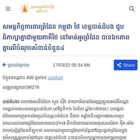
សមត្ថកិច្ចការពារព្រំដែន កម្ពុជា ថៃ ខេត្តបាត់ដំបង ជួប
ពិភាក្សាគ្នាជាមួយភាគីថៃ នៅមាត់អូរព្រំដែន បានឯកភាព
គ្នាលើចំណុចសំខាន់ចំនួន៤
17/03/22 05:34 AM
ត្រលប់ក្រោយ
Share
ចំនួនទស្សនា៖
406
ប្រភព៖
បាត់ដំបង
សម្រួលផ្សាយ៖SR276
បាត់ដំបង៖
លោកវរសេនីយ៍ឯក សួន ស៊ីរ៉ា នាយការិយាល័យផ្សព្វផ្សាយអប់រំនៃស្នង
ការដ្ឋាននគរបាលខេត្តបាត់ដំបង នៅថ្ងៃទី១៦ ខែមិនា ឆ្នាំ២០២២នេះ បានផ្តល់
ព័ត៌មានមកក្រុមការងារប្រចាំខេត្តបាត់ដំបង ដឹងថា កម្លាំងទីបញ្ជាការវរសេនាតូច
នគរបាលការពារព្រំដែនគោកលេខ៨១៧ ដឹកនាំដោយលោកអនុសេនយ៍ឯក មុឹង-ម៉េត
នាយប៉ុស្តិ៍ព្រំដែនគីឡូ១៣ សហការជាមួយកម្លាំងពាក់ព័ន្ធនៅខ្សែបន្ទាត់ព្រំដែនក្នុង
ភូមិសាស្ត្រស្រុកសំពៅលូន ខេត្តបាត់ដំបង បានជួបពិភាក្សាគ្នាជាមួយតម្រួតល្បាត