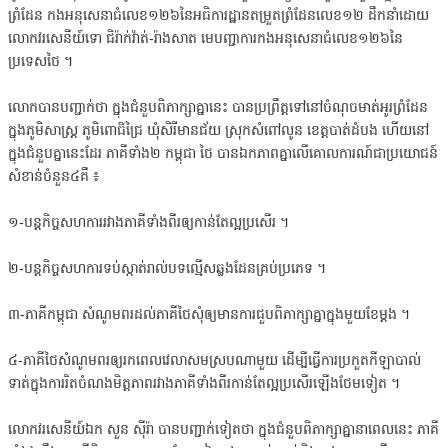
ព្រំដែន កងអនុសេនាធំលេខ១២៦នៃអធិការដ្ឋានតម្រួតព្រំដែនលេខ១២ ដឹកនាំដោយ
លោកវរសេនីយ៍ទោ ជិរ៉ាក់វ៉ាត់-រ៉ាងសាត មេបញ្ជាការកងអនុសេនាធំលេខ១២៦នៃ
ប្រទេសថៃ ។
លោកបានបញ្ជាក់ថា ក្នុងជំនួបពិភាក្សាគ្នានេះ បានប្រព្រឹត្តទៅនៅចំណុចមាត់អូរព្រំដែន
ក្នុងភូមិសាស្ត្រ ភូមិពោធិ៍ជ្រៃ ឃុំសិរីមានជ័យ ស្រុកសំពៅលូន ខេត្តបាត់ដំបង ហើយនៅ
ក្នុងជំនួបគ្នានេះដែរ ភាគីទាំង២ កម្ពុជា ថៃ បានឯកភាពគ្នាលើគោលការណ៍ជាប្រយោជន៍
សំខាន់ចំនួន៤គឺ ៖
១-បន្តកិច្ចសហការរវាងភាគីទាំងពីរឲ្យកាន់តែល្អប្រសេីរ ។
២-បន្តកិច្ចសហការទប់ស្កាត់រាល់បទល្មេីសឆ្លងដែនគ្រប់ប្រភេទ ។
៣-ភាគីកម្ពុជា សំណូមពរដល់ភាគីថៃសុំឲ្យមានការជួបពិភាក្សាគ្នាក្នុងមួយខែម្តង ។
៤-ភាគីថៃសំណូមពរឲ្យរកពេលវេលាសមស្របណាមួយ ដើម្បីធ្វើការប្រកួតកីឡាបាល់
ទាត់ក្នុងការរិតចំណងមិត្តភាពរវាងភាគីទាំងពីរកាន់តែល្អប្រសើរឡើងថែមទៀត ។
លោកវរសេនីយ៍ឯក សួន ស៊ីរ៉ា បានបញ្ជាក់ទៀតថា ក្នុងជំនួបពិភាក្សាគ្នានាពេលនេះ ភាគី