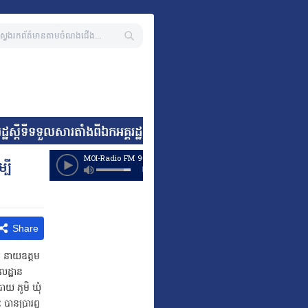
រដ្ឋស្តីទីទទួលសារតាំងពីឯកអគ្គរដ្ឋទូតតែងតាំងថ្មី នៃសាធារណរដ្ឋអា
បី
Share
តម នាយឧត្តម
ូលដ្ឋាន
ាយ ភូមិ ឃុំ
បានប្រារព្ធ