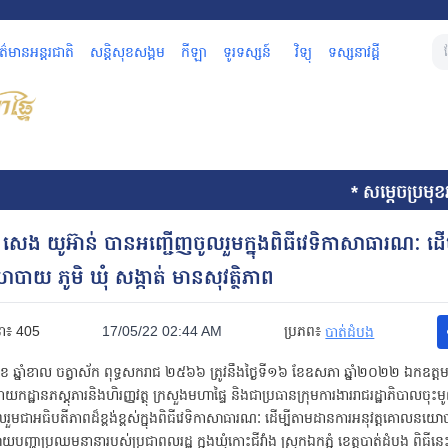
័ត៌មានអន្តរជាតិ
សន្តិសុខសង្គម
កីឡា
ទូរទស្សន៍
វិទ្យុ
ទស្សនាវដ្តី
* សម្តេចប្រមុខ
េង យូអ៊ាន់ បានអញ្ជើញចូលរួមក្នុងពិធីវេទិកាសាធារណៈ ដើម្
យ ភូមិ ឃុំ សង្កាត់ មានសុវត្ថិភាព
នា៖
405
17/05/22 02:44 AM
ប្រភព៖
បាត់ដំបង
សាខ ឆ្នាំខាល ចត្វាស័ក ពុទ្ធសករាជ ២៥៦៦ ត្រូវនឹងថ្ងៃទី១៦ ខែឧសភា ឆ្នាំ២០២២ ឯកឧត្
ដ្ឋានភស្តុភារនិងហិរញ្ញវត្ថុ ក្រសួងមហាផ្ទៃ និងជាប្រធានក្រុមការងាររាជរដ្ឋាភិបាលចុះម
ូលរួមជាអធិបតីភាពដ៏ខ្ពង់ខ្ពស់ក្នុងពិធីវេទិកាសាធារណៈ ដើម្បីតាមដានការអនុវត្តគោលនយោប
យបញ្ហាប្រឈមនានារបស់ប្រជាពលរដ្ឋ ក្នុងឃុំកោះជីវាំង ស្រុកឯកភ្នំ ខេត្តបាត់ដំបង ពិធីនេះ 