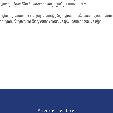
ុងភូមិអន្លង់តាអួរ ឃុំកោះជីវាំង ដែលសមាសភាពចូលរួមចំនួន ៣៣៩ នាក់ ។
នូវបញ្ហាប្រឈមរួចមក បងប្អូនប្រជាពលេដ្ឋក្នុងមូលដ្ឋានឃុំកោះជីវាំងបានទទួលយកដំណ
អំណរគុណដល់ក្រុមការងារ និងសូមឲ្យក្រុមការងារបន្តជួយដល់ប្រជាពលរដ្ឋបន្តទៀត ។
Advertise with us