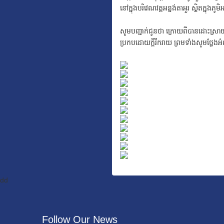
នៅក្នុងបរិវេណវត្តអន្លង់តាអួរ ស្ថិតក្ន
សូមបញ្ជាក់ជូនថា ក្រោយពីបានដោះស្រាយ
ប្រកបដោយក្តីរីករាយ ព្រមទាំងសូមថ្លែង
dd
Follow Our News