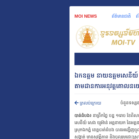
MOI NEWS
ព័ត៌មានជាតិ
ព
ឯកឧត្តម នាយឧត្តមសេនីយ៍ ស
តាមដានការអនុវត្តគោលនយោបា
ចំនួនទស្ស
ត្រលប់ក្រោយ
បាត់ដំបង៖
នាព្រឹកថ្ងៃ ចន្ទ ១រោច ខែពិ
សេនីយ៍ សេង យូអ៊ាន់ អគ្គនាយក នៃអគ្គនាយក
ស្រុកឯកភ្នំ ខេត្តបាត់ដំបង បានអញ្ជើញច
សង្កាត់ មានសុវត្ថិភាព និងចូលរួមដោះស្រា