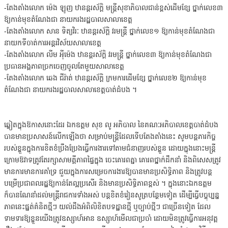
-តែងតាំងលោក ម៉េង ឡូញ ឋានន្តរស័ក្ដិ មន្រ្ដីសុខាភិបាលជាន់ខ្ពស់ដើមខ្សែ ថ្នាក់លេខ៣
ឱ្យកាន់មុខតំណែងជា នាយករងរដ្ឋបាលសាលាខេត្ត
-តែងតាំងលោក សាន ទិត្យវិរៈ ឋានន្តរស័ក្ដិ វរមន្រ្ដី ថ្នាក់លេខ១ ឱ្យកាន់មុខតំណែងជា
នាយកទីចាត់ការអន្តរវិស័យសាលាខេត្ត
-តែងតាំងលោក លីម អ៉ីម៉េង ឋានន្តរស័ក្ដិ វរមន្រ្ដី ថ្នាក់លេខ៣ ឱ្យកាន់មុខតំណែងជា
ប្រធានអង្គភាពច្រកចេញចូលតែមួយសាលាខេត្ត
-តែងតាំងលោក ឆេង ជីរ៉ាត់ ឋានន្តរស័ក្ដិ ក្រមការដើមខ្សែ ថ្នាក់លេខ២ ឱ្យកាន់មុខ
តំណែងជា នាយករងរដ្ឋបាលសាលាខេត្តបាត់ដំបង ។
ឆ្លៀតក្នុងឱកាសនោះដែរ ឯកឧត្តម សុខ លូ អភិបាល នៃគណៈអភិបាលខេត្តបាត់ដំបង
បានមានប្រសាសន៍លើកឡើងថា សម្រាប់មន្រ្ដីដែលទើបតែងតាំងនេះ សូមបន្តភារកិច្ច
របស់ខ្លួនក្នុងការខិតខំប្រឹងប្រែងធ្វើការងារទៅតាមជំនាញរបស់ខ្លួន ដោយក្នុងនោះមន្រ្ដី
ក្រោមឱវាទត្រូវតែរក្សាសាមគ្គីភាពផ្ទៃក្នុង ចេះគោរពគ្នា គោរពថ្នាក់ដឹកនាំ និងពិសេសត្រូវ
មានការមានការគាំទ្រ ជួយក្នុងការសម្រេចការងារឱ្យបានមានប្រសិទ្ធិភាព និងត្រូវបន្ត
បម្រើប្រជាពលរដ្ឋឱ្យកាន់តែល្អប្រសើរ និងមានប្រសិទ្ធិភាពខ្ពស់ ។ ក្នុងនោះឯកឧត្តម
ក៏បានណែនាំដល់មន្រ្ដីរាជការទាំងអស់ បន្តខិតខំរៀនសូត្របន្ថែមទៀត ដើម្បីធ្វើបច្ចុប្បន្ន
ភាពនេះផ្នត់គំនិតថ្មីៗ យល់ដឹងអំពិលិខិតបទដ្ឋានថ្មី ឬច្បាប់ថ្មីៗ ជាច្រើនទៀត ដែល
ទាមទារឱ្យខ្លួនយើងត្រូវឧស្សាហ៍អាន ឧស្សាហ៍មើលជាប្រចាំ ដោយមិនត្រូវធ្វើការអនុវត្ត