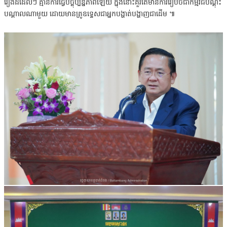
រឿងដដែលៗ គ្មានការធ្វើបច្ចុប្បន្នភាពឡើយ ក្នុងនោះគួរតែមានការរៀបចំជាកម្មវិធីបណ្ដុះ
បណ្ដាលណាមួយ ដោយមានគ្រូឧទ្ទេសជាអ្នកបង្ហាត់បង្ហាញជាដើម ៕