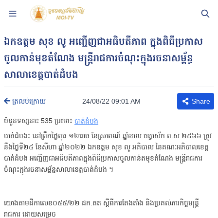
ឯកឧត្តម សុខ លូ អញ្ជើញជាអធិបតីភាព ក្នុងពិធីប្រកាស
ចូលកាន់មុខតំណែង មន្រ្ដីរាជការចំណុះក្នុងរចនាសម្ព័ន្ធ
សាលាខេត្តបាត់ដំបង
24/08/22 09:01 AM
ត្រលប់ក្រោយ
Share
ចំនួនទស្សនា៖
535
ប្រភព៖
បាត់ដំបង
បាត់ដំបង៖ នៅព្រឹកថ្ងៃពុធ ១២រោច ខែស្រាពណ៍ ឆ្នាំខាល ចត្វាស័ក ព.ស ២៥៦៦ ត្រូវ
នឹងថ្ងៃទី២៤ ខែសីហា ឆ្នាំ២០២២ ឯកឧត្តម សុខ លូ អភិបាល នៃគណៈអភិបាលខេត្ត
បាត់ដំបង អញ្ជើញជាអធិបតីភាពក្នុងពិធីប្រកាសចូលកាន់តមុខតំណែង មន្រ្ដីរាជការ
ចំណុះក្នុងរចនាសម្ព័ន្ធសាលាខេត្តបាត់ដំបង ។
យោងតាមដីកាលេខ០៥៥/២២ ដក.តត ស្ដីពីការតែងតាំង និងប្រគល់ភារកិច្ចមន្រ្ដី
រាជការ ដោយសម្រេច