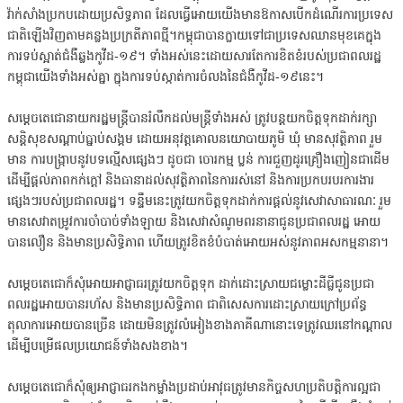
វ៉ាក់សាំងប្រកបដោយប្រសិទ្ធភាព ដែលធ្វើអោយយើងមានឱកាសបើកដំណើរការប្រទេស
ជាតិឡើងវិញតាមគន្លងប្រក្រតីភាពថ្មី។កម្ពុជាបានក្លាយទៅជាប្រទេសឈានមុខគេក្នុង
ការទប់ស្អាត់ជំងឺឆ្លងកូវីដ-១៩។ ទាំងអស់នេះដោយសារតែការខិតខំរបស់ប្រជាពលរដ្ឋ
កម្ពុជាយើងទាំងអស់គ្នា ក្នុងការទប់ស្កាត់ការចំលងនៃជំងឺកូវីដ-១៩នេះ។
សម្តេចតេជោនាយករដ្ឋមន្ត្រីបានរំលឹកដល់មន្រ្តីទាំងអស់ ត្រូវបន្តយកចិត្តទុកដាក់រក្សា
សន្តិសុខសណ្ដាប់ធ្នាប់សង្គម ដោយអនុវត្តគោលនយោបាយភូមិ ឃុំ មានសុវត្ថិភាព រួម
មាន ការបង្ក្រាបនូវបទល្មើសផ្សេងៗ ដូចជា ចោរកម្ម ប្លន់ ការជួញដូរគ្រឿងញៀនជាដើម
ដើម្បីផ្តល់ភាពកក់ក្តៅ និងធានាដល់សុវត្ថិភាពនៃការរស់នៅ និងការប្រកបរបរការងារ
ផ្សេងៗរបស់ប្រជាពលរដ្ឋ។ ទន្ទឹមនេះត្រូវយកចិត្តទុកដាក់ការផ្តល់នូវសេវាសាធារណៈ រួម
មានសេវាតម្រូវការចាំបាច់ទាំងឡាយ និងសេវាសំណូមពរនានាជូនប្រជាពលរដ្ឋ អោយ
បានលឿន និងមានប្រសិទ្ធិភាព ហើយត្រូវខិតខំបំបាត់អោយអស់នូវភាពអសកម្មនានា។
សម្តេចតេជោក៏សុំអោយអាជ្ញាធរត្រូវយកចិត្តទុក ដាក់ដោះស្រាយជម្លោះដីធ្លីជូនប្រជា
ពលរដ្ឋអោយបានរហ័ស និងមានប្រសិទ្ធិភាព ជាពិសេសការដោះស្រាយក្រៅប្រព័ន្ធ
តុលាការអោយបានច្រើន ដោយមិនត្រូវលំអៀងខាងភាគីណានោះទេត្រូវឈរនៅកណ្ដាល
ដើម្បីបម្រើផលប្រយោជន៍ទាំងសងខាង។
សម្ដេចតេជោក៏សុំឲ្យអាជ្ញាធរកងកម្លាំងប្រដាប់អាវុធត្រូវមានកិច្ចសហប្រតិបត្តិការល្អជា