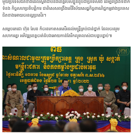
មួយប្រទេសជិតខាងដែលស្ថិតជាប់នឹងខេត្តរបស់ខ្លួនដូចជាប្រទេសថៃ ដើម្បីពង្រឹងទំនាក់
ទំនង កិច្ចសហប្រតិបត្ដិការ ជាពិសេសពង្រឹងលើវិស័យសេដ្ឋកិច្ចពាណិជ្ជកម្មរវាងប្រទេស
ជិតខាងអោយបានល្អប្រសើរ។
សម្តេចតេជោ ហ៊ុន សែន ក៏បានកោតសរសើរដល់មន្ត្រីគ្រប់ជាន់ថ្នាក់ ដែលបានរួម
សហការគ្នា អភិវឌ្ឍខេត្តបាត់ដំបងអោយកាន់តែរីកលូតលាស់ជាបន្តបន្ទាប់៕