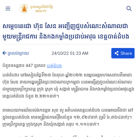
សម្តេចតេជោ ហ៊ុន សែន អញ្ជើញជួបសំណេះសំណាលជា
មួយមន្ត្រីរាជការ និងកងកម្លាំងប្រដាប់អាវុធ ខេត្តបាត់ដំបង
24/10/22 01:23 AM
ត្រលប់ក្រោយ
Share
ចំនួនទស្សនា៖
447
ប្រភព៖
បាត់ដំបង
បាត់ដំបង៖ នៅរសៀលថ្ងៃទី២៣ ខែតុលា ឆ្នាំ២០២២ សម្តេចអគ្គមហាសេនាបតីតេជោ
ហ៊ុន សែន នាយករដ្ឋមន្ត្រីនៃព្រះរាជាណាចក្រកម្ពុជា បានអញ្ជើញជួបសំណេះសំណាល
ជាមួយក្រុមប្រឹក្សាខេត្ត ក្រុង ស្រុក ឃុំ សង្កាត់ មន្ត្រីរាជការ និងកងកម្លាំងប្រដាប់អាវុធក្នុង
ខេត្តបាត់ដំបង ចំនួន ២,២២១នាក់។
តាមរបាយការណ៍របស់ឯកឧត្តម សុខ លូ អភិបាលខេត្តបាត់ដំបង បានអោយដឹងថា នៅ
ក្នុងខេត្តបាត់ដំបង មានមន្ត្រីរាជការស៊ីវិលចំនួន ១២,៩២៩នាក់ (ស្រី ៦,៣៦៤នាក់)។
ក្រុមប្រឹក្សាខេត្ត ក្រុង/ស្រុក និងឃុំ/សង្កាត់ សរុប ១,១១០នាក់។