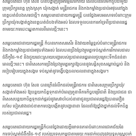
សម្តេចតេជោ ហ៊ុន សែន បានបង្ហាញនូវអារម្មណ៍រីករាយ ដែលបានវិលមកជួបជាមួយ
ក្រុមប្រឹក្សាខេត្ត ក្រុង/ស្រុក ឃុំ/សង្កាត់ មន្ត្រីរាជការ និងកងកម្លាំងប្រដាប់អាវុធនៅក្នុង
ខេត្តបាត់ដំបងសារជាថ្មី។ សម្តេចតេជោនាយករដ្ឋមន្ត្រី បានថ្លែងអបអរសាទរចំពោះក្រុម
ប្រឹក្សាឃុំ/សង្កាត់​ក្នុងខេត្តបាត់ដំបងទាំងអស់ ដែលទទួលបានការគាំទ្រពីប្រជាពលរដ្ឋ
តាមរយៈការបោះឆ្នោតកាលពីពេលថ្មីៗនេះ។
សម្តេចតេជោនាយករដ្ឋមន្ត្រី ក៏បានកោតសរសើរ និងវាយតម្លៃខ្ពស់ចំពោះមន្ត្រីរាជការ
និងកងកម្លាំងប្រដាប់អាវុធទាំងអស់ ដែលបានប្រឹងប្រែងរួមគ្នាទប់ស្កាត់ការរីករាលដាល
ជំងឺកូវីដ-១៩ និងជួយដោះស្រាយបញ្ហារបស់ប្រជាពលរដ្ឋពេលជួបគ្រោះទឹកជំនន់នា
ពេលថ្មីៗនេះ។ ជាពិសេសការប្រឹងប្រែងរួមគ្នារក្សាឱ្យបាននូវសន្តិសុខសណ្តាប់ធ្នាប់ និង
របៀបរៀបរយក្នុងសង្គម ទប់ស្កាត់នូវទង្វើបង្កចលាចលនានាក្នុងសង្គម។
សម្តេចតេជោ ហ៊ុន សែន បានក្រើនរំលឹកដល់មន្ត្រីរាជការ ជាពិសេសក្រុមប្រឹក្សាឃុំ/
សង្កាត់ទាំងអស់ ឱ្យបន្តយកចិត្តទុកដាក់បំពេញតួនាទីភារកិច្ចបម្រើជាតិ និងប្រជាជន ជា
ពិសេសបន្តយកចិត្តទុកដាក់ផ្តល់នូវសេវាចាំបាច់នានាជូនប្រជាពលរដ្ឋឱ្យបានលឿន
រហ័ស ចៀសវាងដាច់ខាតការបង្កបង្កើតនូវបញ្ហានានា ដែលនាំឱ្យថ្នាំងថ្នាក់ដល់ទឹកចិត្ត
របស់ប្រជាពលរដ្ឋ។
សម្តេចតេជោនាយករដ្ឋមន្ត្រីក៏បានថ្លែងដោយក្តីមោទនភាពចំពោះភាពជោគជ័យនៃ
ការទប់ស្កាត់ជំងឺកូវិដ-១៩ របស់ប្រទេសកម្ពុជាតាមរយ:ការដាក់ចេញនូវយុទ្ធសាស្ត្រចាក់