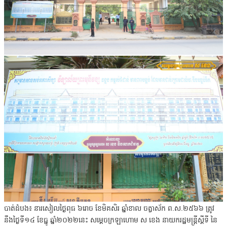
បាត់ដំបង៖ នារសៀលថ្ងៃពុធ ៦រោច ខែមិគសិរ ឆ្នាំខាល ចត្វាស័ក ព.ស.២៥៦៦ ត្រូវ
នឹងថ្ងៃទី១៤ ខែធ្នូ ឆ្នាំ២០២២នេះ សម្ដេចក្រឡាហោម ស ខេង នាយករដ្ឋមន្រ្តីស្ដីទី នៃ