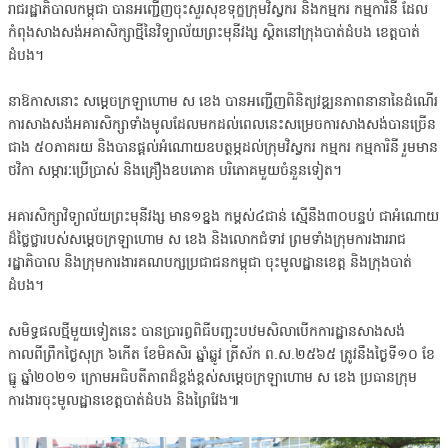
រាជរដ្ឋាភិបាលកម្ពុជា បានអញ្ជើញចុះសួរសុខទុក្ខក្រុមវិស្វករ និងកម្មករ កម្មការិនី ដែល
កំពុងសាងសង់អគាសិក្សាថ្មីនៃវិទ្យាល័យព្រះមុនីវង្ស ស្ថិតនៅក្រុងបាត់ដំបង ខេត្តបាត់
ដំបង។
នាឱកាសនោះ សម្ដេចក្រឡាហោម ស ខេង បានអញ្ជើញពិនិត្យវឌ្ឍនភាពនានានៃដំណើរ
ការសាងសង់អគារសិក្សាទាំងមូលដែលមកដល់ពេលនេះសម្រេចការសាងសង់បានច្រើន
ជាង ៥០ភាគរយ និងបានផ្ដល់អំណោយឧបត្ថម្ភដល់ក្រុមវិស្វករ កម្មករ កម្មការិនី រួមមាន
ថវិកា សម្ភារៈប្រើប្រាស់ និងគ្រឿងឧបភោគ បរិភោគមួយចំនួនទៀត។
អគារសិក្សាវិទ្យាល័យព្រះមុនីវង្ស មាន១ខ្នង កម្ពស់៤ជាន់ ស្មើនឹង​៣០​បន្ទប់ ជាអំណោយ
ដ៏ថ្លៃថ្លារបស់សម្ដេចក្រឡាហោម ស ខេង និងលោកជំទាវ ព្រមទាំងក្រុមការ
ងាររាជ
រដ្ឋាភិបាល និងក្រុមការងារគណបក្សប្រជាជនកម្ពុជា ចុះមូលដ្ឋានខេត្ត និងក្រុងបាត់
ដំបង។
សមិទ្ធផលថ្មីមួយទៀតនេះ បានប្រារព្ធពិធីបញ្ចុះបឋមសិលាបើកការដ្ឋានសាងសង់
កាលពីព្រឹកថ្ងៃសុក្រ ៦កើត ខែមិគសិរ ឆ្នាំឆ្លូវ ត្រីស័ក ព.ស.២៥៦៥ ត្រូវនឹងថ្ងៃទី១០ ខែ
ធ្នូ ឆ្នាំ២០២១ ក្រោមអធិបតីភាពដ៏ខ្ពង់ខ្ពស់សម្ដេចក្រឡាហោម ស ខេង ប្រធានក្រុម
ការងារចុះមូលដ្ឋានខេត្តបាត់ដំបង និងព្រៃវែង៕