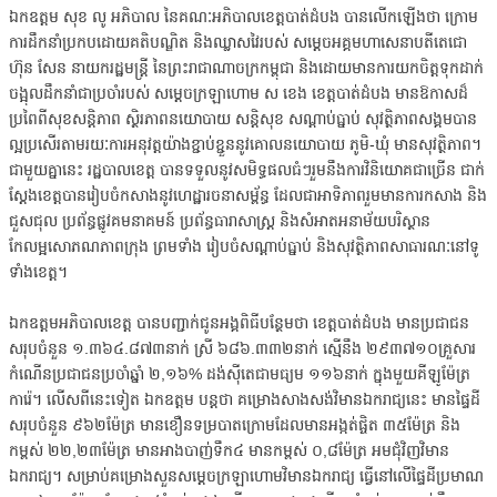
ឯកឧត្តម សុខ លូ អភិបាល នៃគណៈអភិបាលខេត្តបាត់ដំបង បានលើកឡើងថា ក្រោម
ការដឹកនាំប្រកបដោយគតិបណ្ឌិត និងឈ្លាសវៃរបស់ សម្តេចអគ្គមហាសេនាបតីតេជោ
ហ៊ុន សែន នាយករដ្ឋមន្ត្រី នៃព្រះរាជាណាចក្រកម្ពុជា និងដោយមានការយកចិត្តទុកដាក់
ចង្អុលដឹកនាំជាប្រចាំរបស់ សម្ដេចក្រឡាហោម ស ខេង ខេត្តបាត់ដំបង មានឱកាសដ៏
ប្រពៃពីសុខសន្តិភាព ស្ថិរភាពនយោបាយ សន្តិសុខ សណ្តាប់ធ្នាប់ សុវត្ថិភាពសង្គមបាន
ល្អប្រសើរតាមរយៈការអនុវត្តយ៉ាងខ្ជាប់ខ្ជួននូវគោលនយោបាយ ភូមិ-ឃុំ មានសុវត្ថិភាព។
ជាមួយគ្នានេះ រដ្ឋបាលខេត្ត បានទទួលនូវសមិទ្ធផលធំៗរួមនឹងការវិនិយោគជាច្រើន ជាក់
ស្តែងខេត្តបានរៀបចំកសាងនូវហេដ្ឋារចនាសម្ព័ន្ធ ដែលជាអាទិភាពរួមមានការកសាង និង
ជួសជុល ប្រព័ន្ធផ្លូវគមនាគមន៍ ប្រព័ន្ធធារាសាស្ត្រ និងសំអាតអនាម័យបរិស្ថាន
កែលម្អសោភណភាពក្រុង ព្រមទាំង រៀបចំសណ្តាប់ធ្នាប់ និងសុវត្ថិភាពសាធារណៈនៅទូ
ទាំងខេត្ត។
ឯកឧត្តមអភិបាលខេត្ត បានបញ្ជាក់ជូនអង្គពិធីបន្ថែមថា ខេត្តបាត់ដំបង មានប្រជាជន
សរុបចំនួន ១.៣៦៤.៨៧៣នាក់ ស្រី ៦៨៦.៣៣២នាក់ ស្មើនឹង ២៩៣៧១០គ្រួសារ
កំណើនប្រជាជនប្រចាំឆ្នាំ ២,១៦% ដង់ស៊ីតេជាមធ្យម ១១៦នាក់ ក្នុងមួយគីឡូម៉ែត្រ
ការ៉េ។ លើសពីនេះទៀត ឯកឧត្តម បន្តថា គម្រោងសាងសង់វិមានឯករាជ្យនេះ មានផ្ទៃដី
សរុបចំនួន ៩៦២ម៉ែត្រ មានខឿនទម្របាតក្រោមដែលមានអង្កត់ផ្ចិត ៣៥ម៉ែត្រ និង
កម្ពស់ ២២,២៣ម៉ែត្រ មានអាងបាញ់ទឹក៤ មានកម្ពស់ ០,៨ម៉ែត្រ អមជុំវិញវិមាន
ឯករាជ្យ។ សម្រាប់គម្រោងសួនសម្ដេចក្រឡាហោមវិមានឯករាជ្យ ធ្វើនៅលើផ្ទៃដីប្រមាណ