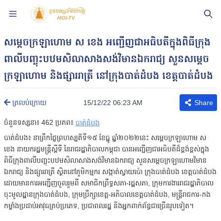
សម្ដេចក្រឡាហោម ស ខេង អញ្ជើញជាអធិបតីក្នុងពិធីក្រុង
ពាលីបញ្ចុះបឋមសិលាសាងសង់វិមានឯករាជ្យ សួនសម្ដេច
ក្រឡាហោម និងផ្សាររាត្រី នៅក្រុងបាត់ដំបង ខេត្តបាត់ដំបង
15/12/22 06:23 AM
ត្រលប់ក្រោយ
Share
ចំនួនទស្សនា៖
462
ប្រភព៖
បាត់ដំបង
បាត់ដំបង៖ នាព្រឹកថ្ងៃព្រហស្បតិ៍ទី១៥ ខែធ្នូ ឆ្នាំ២០២២នេះ សម្ដេចក្រឡាហោម ស
ខេង នាយករដ្ឋមន្ដ្រីស្ដីទី នៃរាជរដ្ឋាភិបាលកម្ពុជា បានអញ្ជើញជាអធិបតីដ៏ខ្ពង់ខ្ពស់ក្នុង
ពិធីក្រុងពាលីបញ្ចុះបឋមសិលាសាងសង់វិមានឯករាជ្យ សួនសម្ដេចក្រឡាហោមវិមាន
ឯករាជ្យ និងផ្សាររាត្រី ស្ថិតនៅភូមិកម្មករ សង្កាត់ស្វាយប៉ោ ក្រុងបាត់ដំបង ខេត្តបាត់ដំបង
ដោយមានការអញ្ជើញចូលរួមពី សមាជិកព្រឹទ្ធសភា-រដ្ឋសភា, ក្រុមការងាររាជរដ្ឋាភិបាល
ចុះមូលដ្ឋានក្រុងបាត់ដំបង, ក្រុមប្រឹក្សាខេត្ត-អភិបាលខេត្តបាត់ដំបង, មន្ដ្រីរាជការ-កង
កម្លាំងប្រដាប់អាវុធគ្រប់ប្រភេទ, ប្រជាពលរដ្ឋ និងអ្នកពាក់ព័ន្ធជាច្រើនរូបទៀត។