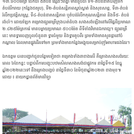
១៣.៦០០ម៉ែត្រ ចែកជា ៥តំបន់ ផ្សេងៗពីគ្នា មានដូចជា ទី១-តំបន់នាគបាញ់ទឹក
តំបន់រីករាយ (កន្លែងថតរូប), ទី២-តំបន់សន្តិភាពស្ងប់ស្ងាត់ និងសុខសាន្ត, ទី៣-តំបន់
រំលឹកប្រវត្តិសាស្ត្រ, ទី៤-តំបន់នាគសន្តិភាព ឬតំបន់រំលឹកគុណសន្តិភាព និងទី៥- តំបន់
រង់ចាំ។ ដោយឡែក គម្រោងផ្សាររាត្រីក្រុងបាត់ដំបង សាងសង់ឡើងនៅលើផ្ទៃដីប្រមាណ
២.៤២៥ម៉ែត្រការ៉េ មានចម្ងាយប្រមាណ ៥០០ម៉ែត ពីទីតាំងវិមានឯករាជ្យ។ ផ្សាររាត្រី
នេះ មានទ្វារចេញចូលចំនួន៣ ទ្វារធំមួយ និងទ្វារតូចពីរ ព្រមទាំងមានសួនផ្កានៅចំ
កណ្តាល ដែលមានផ្លូវដើរទៅមក ព្រមទាំងមានកន្លែងអង្គុយសម្រាប់ញ៉ាំអាហារផងដែរ។
ឯកឧត្តម បានបញ្ជាក់ជូនបន្ថែមទៀតថា គម្រោងទាំង៣ខាងលើ គឺគ្រោងសាងសង់រយៈ
ពេល ៦ខែកន្លះ បន្ទាប់ពីការបញ្ចុះបឋមសិលាសាងសង់ជាផ្លូវការ នាថ្ងៃទី១៥ ខែធ្នូ
ឆ្នាំ២០២២នេះទៅ នឹងគ្រោងបញ្ចប់ នាថ្ងៃទី៣០ ខែមិថុនាឆ្នាំ២០២៣ ខាងមុខ៕
ដោយ ៖ នាយកដ្ឋានព័ត៌មានវិទ្យា