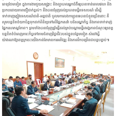
ពេទ្យថែមទៀត ក្នុងការងារជួយសង្គ្រោះ និងព្យាបាលអ្នកជំងឺឲ្យបានទាន់ពេលវេលា និង
ប្រកបដោយភាពជឿជាក់ខ្ពស់។ នឹងបានជំរុញដល់ប្រធានមន្ទីរទេសចណ៍ ដើម្បី
ទាក់ទាញភ្ញៀវទេសចណ៍ជាតិ-អន្តជាតិ ចូលមកលេងកម្សានឲបានចំនួនច្រើននោះ គឺ
សូមបន្តខិតខំយកចិត្តទុកដាក់ពិនិត្យទៅលើផ្អែកសេវ៉ា បដិសណ្ឋាកិច្ច និងភាពទាក់ទាញ់
ផ្នែកសោភណ្ឌ័ភាព។ ព្រមទាំងបានជំរុញផ្ដាំផ្ញើដល់គ្រប់បណ្ដាមន្ទីរ/អង្គភាពចំណុះឲ្យខេត្ត
បន្តខិតខំបំពេញភារះកិច្ចទៅតាមជំនាញវិជ្ជាជីវៈរបស់ខ្លួនបន្ថែមទៀត សំដៅធ្វើ
យ៉ាងណាឱ្យខេត្តក្រចេះយើងកាន់តែមានការអភិវឌ្ឍ និងភាពរីកចម្រើនជាបន្តបន្ទាប់៕