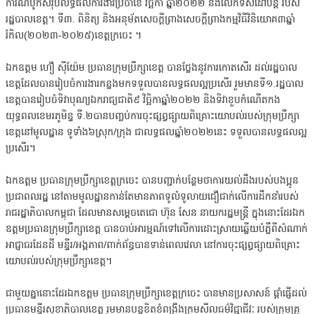
ការណ៍បូកសរុបលទ្ធផលការងារប្រចាំខែ វិច្ឆិកា ឆ្នាំ២០២២ និងលើកទិសដៅបន្ត របស់
រដ្ឋបាលខេត្ត។ ទី៣. ពិនិត្យ និងអនុម័តសេចក្តីព្រាងសេចក្តីព្រាងកម្មវិធីវិនិយោគ៣ឆ្នាំ
រំកិល(២០២៣-២០២៥)ខេត្តក្រចេះ ។
ឯកឧត្តម ហឿ ស៊ីយ៉ែម ប្រធានក្រុមប្រឹក្សាខេត្ត បានថ្លែងនូវការកោតសើរ ដល់រដ្ឋបាល
ខេត្តដែលបានរៀបចំការងារកន្លងមកទទួលបានលទ្ធផលល្អប្រសើរ រួមមានទី១.រដ្ឋបាល
ខេត្តបានរៀបចំទិវាបុណ្យឯករាជ្យជាតិ៩ វិច្ឆិកាឆ្នាំ២០២២ និងទិវាខួបកំណើតកង
យុទ្ធពលខេមរភូមិន្ទ ទី.២បានបញ្ចប់ការចុះផ្សព្វផ្សាយពិគ្រោះយោបល់របស់ក្រុមប្រឹក្សា
ខេត្តនៅមូលដ្ឋាន ទូទាំង៦ស្រុក/ក្រុង ជាលទ្ធផលឆ្នាំ២០២២នេះ ទទួលបានលទ្ធផលល្អ
ប្រសើរ។
ឯកឧត្តម ប្រធានក្រុមប្រឹក្សាខេត្តក្រចេះ បានបញ្ជាក់បន្ថែមថាការយល់ដឹងរបស់បងប្អូន
ប្រជាពលរដ្ឋ នៅតាមមូលដ្ឋានកាន់តែមានភាពទូលំទូលាយជឿជាក់លើការដឹកនាំរបស់
រាជរដ្ឋាភិបាលកម្ពុជា ដែលមានសម្តេចតេជោ ហ៊ុន សែន នាយករដ្ឋមន្រ្តី ក្នុងនោះដែរឯក
ឧត្តមប្រធានក្រុមប្រឹក្សាខេត្ត បានចាប់អារម្មណ៍ទៅលើការដោះស្រាយឆ្លើយបំភ្លឺពីសំណាក់
អាជ្ញាធរដែនដី មន្ទីរ/អង្គភាព/ពាក់ព័ន្ធបានទាន់ពេលវេលា នៅការចុះផ្សព្វផ្សាយពិគ្រោះ
យោបល់របស់ក្រុមប្រឹក្សាខេត្ត។
ជាមួយគ្នានោះដែរឯកឧត្តម ប្រធានក្រុមប្រឹក្សាខេត្តក្រចេះ បានមានប្រសាសន៍ ផ្ដាំផ្ញើដល់
ប្រធានមន្ទីរសុខាភិបាលខេត្ត រួមមានបន្តខិតខំពង្រឹងក្រមសីលធម៌វិជ្ជាជីវៈ របស់ក្រុមគ្រូ