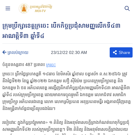
ក្រុមប្រឹក្សាខេត្តក្រចេះ បើកកិច្ចប្រជុំសាមញ្ញលើកទី៤៣
អាណត្តិទី៣ ឆ្នាំទី៤
23/12/22 02:30 AM
ត្រលប់ក្រោយ
Share
ចំនួនទស្សនា៖
487
ប្រភព៖
ក្រចេះ
ក្រចេះ៖ ព្រឹកថ្ងៃព្រហស្បតិ៍ ១៤រោច ខែមិគសិរ ឆ្នាំខាល ចត្វាស័ក ព.ស.២៥៦៦ ត្រូវ
នឹងថ្ងៃទី២២ ខែធ្នូ ឆ្នាំ២០២២ ឯកឧត្តម ហឿ ស៊ីយ៉ែម ប្រធានក្រុមប្រឹក្សាខេត្ត និង
ឯកឧត្ដម វ៉ា ថន អភិបាលខេត្ត អញ្ជើញដឹកនាំកិច្ចប្រជុំសាមញ្ញលើកទី៤៣ អាណត្តិទី៣
ឆ្នាំទី៤ របស់ក្រុមប្រឹក្សាខេត្ត ដោយមានការចូលរួមពី ឯកឧត្តម លោកជំទាវ សមាជិក
ក្រុមប្រឹក្សា អភិបាលរងខេត្ត លោក លោកស្រីប្រធាន អនុប្រធានមន្ទីរ អង្គភាពជុំវិញខេត្ត
និងមន្ត្រីពាក់ព័ន្ធជាច្រើនរូបផងដែរ។
របៀបវារៈ ក្នុងកិច្ចប្រជុំរួមមាន÷ ១.ពិនិត្យ និងអនុម័តសេចក្តីព្រាងកំណត់ហេតុកិច្ចប្រជុំ
សាមញ្ញលើកទី៤២ របស់ក្រុមប្រឹក្សាខេត្ត។ ទី២.ពិនិត្យ និងអនុម័តសេចក្តីព្រាងរបាយ