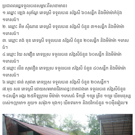
ប្រជាពលរដ្ឋទទួលបានសម្ភារៈពីសាខាមាន៖
១.ឈ្នោះ ឡេង សុភ័ណ្ឌ ភេទស្រី ទទួលបាន ស័ង្លសី ៦០សន្លឹក និងមីម៉ាម៉ាកំប៉ុង
១កេសធំ។
២. ឈ្មោះ គីម សុីណាន ភេទស្រី ទទួលបាន ស័ង្កសី ចំនួន ៣១សន្លឹក និងមីម៉ាម៉ា
១កេសធំ។
៣. ឈ្មោះ គង់ ទុន ភេទស្រី ទទួលបាន ស័ង្កសី ចំនួន ២០សន្លឹក និងមីម៉ាម៉ា ១កេស
ធំ។
៤.ឈ្មោះ វ៉យ សាវឿន ភេទប្រុស ទទួលបាន ស័ង្កសីចំនួន ៦០សន្លឹក និងមីម៉ាម៉ា
១កេលធំ។
៥.ឈ្មោះ លីន សុលឿន ភេទប្រុស ទទួលបាន ស័ង្កសី ចំនួន ៤០សន្លឹក និងមីម៉ាម៉ា
១កេសធំ។
៦.ឈ្មោះ ផាន់ សុផាត ភេទប្រុស ទទួលបាន ស័ង្កសី ចំនួន ២០សន្លឹក។
៧.មុច សន ភេទស្រី ដោយសារមានជីវភាពខ្វះខាតជាងគេ ទទួលបាន ស័ង្កសីចំនួន
១៤សន្លឹក អង្ករ ២៥គីឡូក្រាម មីម៉ាម៉ា ១កេសធំ ទឹកត្រី ១យួរ ត្រីខ ១យួរ ឃីតមនុស្ស
ចាស់១(ក្រមា១ ភួយ១ សារ៉ុង១ មុង១) ឃីតទារក១ និងថវិកាចំនួន ១០មុឺនរៀល៕