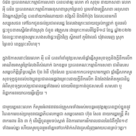
ចំរើន ប្រធានគណៈកម្មាធិការសាខា បានចាត់ឲ្យ លោក គាំ សុខុម នាយកសាខា លោក
អុី ធារិន ប្រធានគណៈកម្មាធិការអនុសាខាស្រុកព្រៃនប់ ព្រមទាំងមន្ត្រីសាខា អនុសាខា
និងអ្នកស្ម័គ្រចិត្ត បាននាំយកអំណោយជា ស័ង្កសី និងមីកំប៉ុង ដែលបានមកពី
សប្បុរសជន ទៅចែកជូនដល់ប្រជាពលរដ្ឋ ដែលរងគ្រោះដោយខ្យល់កន្ត្រាក់ ដួលរលំ
ផ្ទះខូចខាតស្ទើរតែទាំងស្រុង ចំនួន ៧គ្រួសារ រងគ្រោះកាលពីថ្ងៃទី១៨ ខែធ្ន ឆ្នាំ២០២២
ដែលខ្វះខាតនូវសម្ភារៈសាងសង់ផ្ទះឡើងវិញ ស្ថិតនៅ ភូមិវាលធំ ឃុំវាលរេញ ស្រុក
ព្រៃនប់ ខេត្តព្រះសីហនុ។
ក្នុងឱកាសនោះដែរលោក អុី ធារិ បានពាំនាំនូវប្រសាសន៍ផ្ដាំផ្ញើសួរសុខទុក្ខនិងក្ដីនឹករលឹក
អាណិតអាសូរក្រៃលែងពីសំណាក់ ឯកឧត្តម ប្រធានគណៈកម្មាធិការសាខា ជាពិសេស
សម្ដេចកិត្តិព្រឹទ្ធបណ្ឌិត ប៊ុន រ៉ានី ហ៊ុនសែន ប្រធានកាកបាទក្រហមកម្ពុជា ផ្ដាំផ្ញើសាកសួរ
សុខទុក្ខជូនដល់បងប្អូនប្រជាពលរដ្ឋរងគ្រោះដោយក្តីនឹករលឹក និងតែងតែគិតគូរជានិច្ច
អំពីសុខទុក្ខរបស់ប្រជាពលរដ្ឋទាំងអស់ ដោយមិនប្រកាន់ពូជសាសន៍ សាសនា ឬ
និន្នាការនយោបាយអ្វីឡើយ ។
ជាមួយគ្នានេះលោក ក៏សូមអំពាវនាវដល់គ្រួសារទាំងអស់មបន្តអនុវត្តឲ្យបានខ្ជាប់ខ្ជួននូវ
វិធានការរបស់ប្រមុខរាជរដ្ឋាភិបាលកម្ពុជា សម្តេចតេជោ ហ៊ុន សែន នាយករដ្ឋមន្ត្រី គឺ៖
៣ការពារ និង ៣ កុំ ដើម្បីចូលរួមទប់ស្កាត់ និងការពារការរីករាលដាលនៃជំងឺកូវីដ១៩
ទាំងអស់គ្នា ហើយសូមចូលរួមនាំគ្នាទៅចាក់វ៉ាក់សាំងដូសជំរុញអោយបានគ្រប់ៗគ្នា។