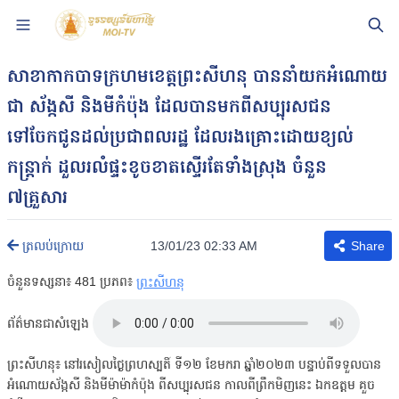
សាខាកាកបាទក្រហមខេត្តព្រះសីហនុ បាននាំយកអំណោយ
ជា ស័ង្កសី និងមីកំប៉ុង ដែលបានមកពីសប្បុរសជន
ទៅចែកជូនដល់ប្រជាពលរដ្ឋ ដែលរងគ្រោះដោយខ្យល់
កន្ត្រាក់ ដួលរលំផ្ទះខូចខាតស្ទើរតែទាំងស្រុង ចំនួន
៧គ្រួសារ
13/01/23 02:33 AM
ត្រលប់ក្រោយ
Share
ចំនួនទស្សនា៖
481
ប្រភព៖
ព្រះសីហនុ
ព័ត៌មានជាសំឡេង
ព្រះសីហនុ៖ នៅរសៀលថ្ងៃព្រហស្បតិ៍ ទី១២ ខែមករា ឆ្នាំ២០២៣ បន្ទាប់ពីទទួលបាន
អំណោយស័ង្កសី និងមីម៉ាម៉ាកំប៉ុង ពីសប្បុរសជន កាលពីព្រឹកមិញនេះ ឯកឧត្តម គួច