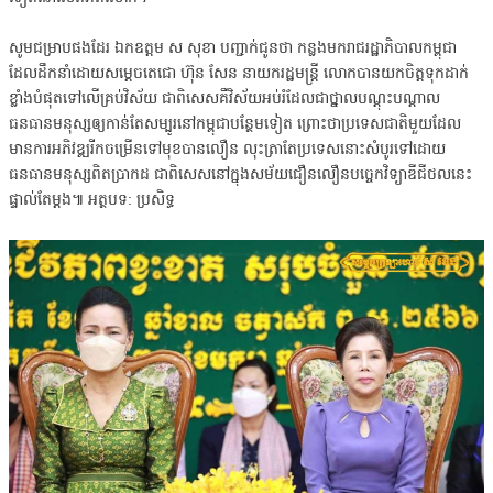
សូមជម្រាបផងដែរ ឯកឧត្តម ស សុខា បញ្ជាក់ជូនថា កន្លងមករាជរដ្ឋាភិបាលកម្ពុជា
ដែលដឹកនាំដោយសម្ដេចតេជោ ហ៊ុន សែន នាយករដ្ឋមន្ត្រី លោកបានយកចិត្តទុកដាក់
ខ្លាំងបំផុតទៅលើគ្រប់វិស័យ ជាពិសេសគឺវិស័យអប់រំដែលជាថ្នាលបណ្ដុះបណ្ដាល
ធនធានមនុស្សឲ្យកាន់តែសម្បូរនៅកម្ពុជាបន្ថែមទៀត ព្រោះថាប្រទេសជាតិមួយដែល
មានការអភិវឌ្ឍរីកចម្រើនទៅមុខបានលឿន លុះត្រាតែប្រទេសនោះសំបូរទៅដោយ
ធនធានមនុស្សពិតប្រាកដ ជាពិសេសនៅក្នុងសម័យជឿនលឿនបច្ចេកវិទ្យាឌីជីថលនេះ
ផ្ទាល់តែម្ដង៕ អត្ថបទ: ប្រសិទ្ធ