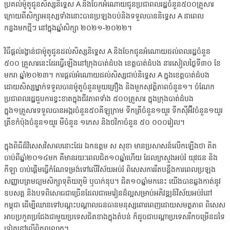
ប្រគល់ម៉ូតូជូនសិស្សនិទ្ទេស A និងចែកអំណោយជូនប្រជាពលរដ្ឋចំនួន៥០០គ្រួសារ
ក្រោយពីសិក្សាអនុស្សទាំងនោះបានប្រឡងចប់និងទទួលបាននិទ្ទេស A នាពេល
កន្លងមកថ្មីៗ នៅក្នុងឆ្នាំសិក្សា ២០២១-២០២២។
វិធីផ្ដល់រង្វាន់ជាម៉ូតូជូនដល់សិស្សនិទ្ទេស A និងចែកជូនអំណោយដល់ពលរដ្ឋចំនួន
៥០០ គ្រួសារនេះដែរធ្វើឡើងនៅក្រុងបាត់ដំបង ខេត្តបាត់ដំបង នារសៀលថ្ងៃទី៣០ ខែ
មករា ឆ្នាំ២០២៣។ ការផ្ដល់អំណោយដល់សិស្សជាប់និទ្ទេស A ក្នុងខេត្តបាត់ដំបង
ដោយសិស្សម្នាក់ទទួលបានម៉ូតូចំនួនមួយគ្រឿង និងមួកសុវត្ថិភាពចំនួន១។ ចំណែក
ប្រជាពលរដ្ឋជួបការខ្វះខាតក្នុងជីវភាពទាំង ៥០០គ្រួសារ ក្នុងក្រុងបាត់ដំបង
ក្នុង១គ្រួសារទទួលបានអង្ករចំនួន៥០គីឡូក្រាម ទឹកត្រីចំនួន១យួរ ទឹកស៊ីអ៊ីវចំនួន១យួរ
ត្រីខកំប៉ុងចំនួន១យួរ មីចំនួន ១កេស និងថវិកាចំនួន ៥០ ០០០រៀល។
ក្នុងពិធីដ៏វិសេសវិសាលនោះដែរ ឯកឧត្តម ស សុខា មានប្រសាសន៍លើកឡើងថា គិត
ចាប់ពីឆ្នាំ២០១៤មក គឺមានរយៈពេលជិត១០ឆ្នាំហើយ ដែលក្រសួងអប់រំ យុវជន និង
កីឡា ចាប់ផ្តើមធ្វើកំណែទម្រង់ទៅលើវិស័យអប់រំ ពិសេសការរឹតបន្តឹងការពេលប្រឡង
សញ្ញាបត្រមធ្យមសិក្សាទុតិយភូមិ ឬបាក់ឌុប។ ជិត១០ឆ្នាំមកនេះ យើងបានឆ្លងកាត់នូវ
ឧបសគ្គ និងបទពិសោធជាច្រើនដែលជាមេរៀនដ៏ល្អសម្រាប់អភិវឌ្ឍន៍វិស័យអប់រំនៅ
កម្ពុជា ដើម្បីឈានទៅបណ្តុះបណ្តាលធនធានមនុស្សពោរពេញដោយសមត្ថភាព ពិសេស
អាចប្រកួតប្រជែងជាមួយប្រទេសជិតខាងក្នុងតំបន់ ក៏ដូចជាបណ្តាប្រទេសរីកចម្រើនដទៃ
ទៀតនៅលើពិភពលោក។