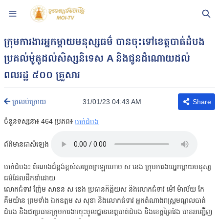
ក្រុមការងារអ្នកម្ដាយមនុស្សធម៌ បានចុះទៅខេត្តបាត់ដំបង
ប្រគល់ម៉ូតូដល់សិស្សនិទេស A និងជូនដំណោយដល់
ពលរដ្ឋ ៥០០ គ្រួសារ
31/01/23 04:43 AM
ត្រលប់ក្រោយ
Share
ចំនួនទស្សនា៖
464
ប្រភព៖
បាត់ដំបង
ព័ត៌មានជាសំឡេង
បាត់ដំបង៖ តំណាងដ៏ខ្ពង់ខ្ពស់សម្តេចក្រឡាហោម ស ខេង ក្រុមការងារអ្នកម្ដាយមនុស្ស
ធម៌ដែលដឹកនាំដោយ
លោកជំទាវ ញ៉ែម សាខន ស ខេង ប្រធានកិត្តិយស និងលោកជំទាវ ម៉ៅ ម៉ាល័យ កែ
គឹមយ៉ាន ព្រមទាំង ឯកឧត្តម ស សុខា និងលោកជំទាវ អ្នកតំណាងរាស្ត្រមណ្ឌលបាត់
ដំបង និងជាប្រធានក្រុមការងារចុះមូលដ្ឋានខេត្តបាត់ដំបង និងខេត្តព្រៃវែង បានអញ្ជើញ