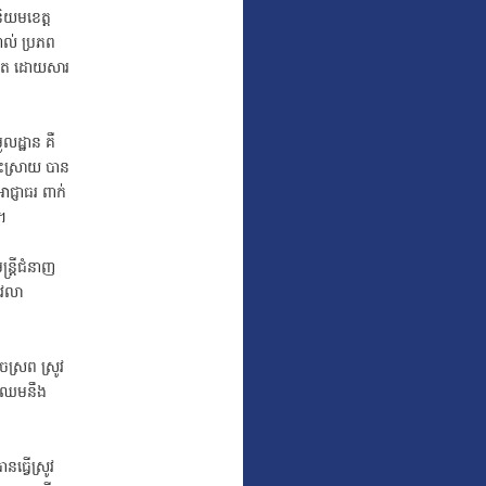
និយមខេត្ត
រាល់ ប្រភព
ូចខាត ដោយសារ
លដ្ឋាន គឺ
ដោះស្រាយ បាន
ជ្ញាធរ ពាក់
ា។
ត្រីជំនាញ
វេលា
ចស្រព ស្រូវ
ប្រឈមនឹង
ធ្វើស្រូវ