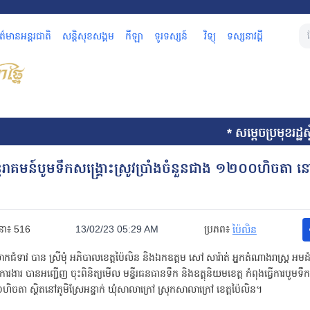
័ត៌មានអន្តរជាតិ
សន្តិសុខសង្គម
កីឡា
ទូរទស្សន៍
វិទ្យុ
ទស្សនាវដ្តី
* សម្តេចប្រមុខរដ្ឋស្តីទីទ
អន្តរាគមន៍បូមទឹកសង្គ្រោះស្រូវប្រាំងចំនួនជាង ១២០០ហិចតា ន
នា៖
516
13/02/23 05:29 AM
ប្រភព៖
ប៉ៃលិន
លោកជំទាវ បាន ស្រីមុំ អភិបាលខេត្តប៉ៃលិន និងឯកឧត្តម សៅ សារ៉ាត់ អ្នកតំណាងរាស្ត្រ 
ុមការងារ បានអញ្ជើញ ចុះពិនិត្យមើល មន្ទីរធនធានទឹក និងឧត្តុនិយមខេត្ត កំពុងធ្វើការបូមទឹកស
ិចតា ស្ថិតនៅភូមិស្រែអន្ទាក់ ឃុំសាលាក្រៅ ស្រុកសាលាក្រៅ ខេត្តប៉ៃលិន។