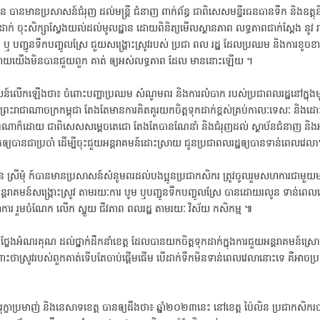
ិន បានមានប្រសាសន៍ជំរុញ ដល់មន្ត្រី ជំនាញ ពាក់ព័ន្ធ ជាពិសេសមន្ទីរធនធានទឹក និងឧត្តុ
ទុកដាក់ ចុះសិក្សាស្វែងយល់ដល់មូលដ្ឋាន ដោយពិនិត្យមើលស្ថានភាព លទ្ធភាពជាក់ស្ដែង នូវ 
បូម ឬ បញ្ជូនទឹកបញ្ចូលស្រែ ជួយសង្គ្រោះស្រូវរបស់ ប្រជា ពល រដ្ឋ ដែលប្រឈម និងការខ
ខាត ដោយយើងមិនបានជួយពួក គាត់ ឲ្យអស់លទ្ធភាព ដែល មាននោះឡើយ ។
៍លើកឡើងថា៖ ចំពោះបញ្ហាប្រឈម សំណូមពរ និងការលំបាក របស់ប្រជាពលរដ្ឋនៅក្នុងមូ
នៃព្រះរាជាណាចក្រកម្ពុជា តែងតែមានការគិតគូរយកចិត្តទុកដាក់ខ្ពស់គ្រប់កាលៈទេសៈ និង
ភាពណាក៏ដោយ ជាពិសេសសម្ដេចតេជោ តែងតែបានណែនាំ និងជំរុញដល់ ស្ថាប័នជំនាញ និងអា
់ឲ្យបានជាប្រចាំ ដើម្បីចុះជួយអន្តរាគមន៍ដោះស្រាយ ជូនប្រជាពលរដ្ឋឲ្យបានទាន់ពេលវេល
្រីមុំ ក៍បានមានប្រសាសន៍សំនូមពរដល់បងប្អូនប្រជាកសិករ ត្រូវចូលរួមសហការជាមួយមន្
ួយអន្តរាគមន៍សង្គ្រោះស្រូវ តាមរយៈការ បូម ឬបញ្ជូនទឹកបញ្ចូលស្រែ បានដោយរលូន ទាន់ពេល
រ រួមចំណែក លើក ស្ទួយ ជីវភាព ពលរដ្ឋ តាមរយៈ វិស័យ កសិកម្ម ៕
លែងអំណរគុណ ដល់ថ្នាក់ដឹកនាំខេត្ត ដែលបានយកចិត្តទុកដាក់ក្នុងការជួយអន្តរាគមន៍ស្រោ
្រោះថាស្រូវរបស់ពួកគាត់ទើបតែចាប់ផ្តើមផើម បើដាក់ទឹកមិនទាន់ពេលវេលានោះទេ គឺអាច
ក្ខាប្រមាញ់ និងនេសាទខេត្ត បានឲ្យដឹងថា៖ ឆ្នាំ២០២៣នេះ នៅខេត្ត ប៉ៃលិន ប្រជាកសិករបាន