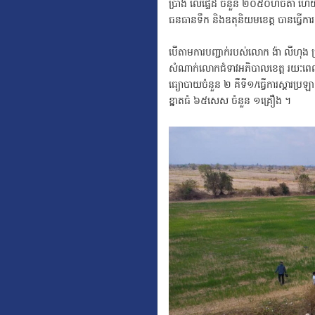
ប្រាំង លើផ្ទៃដី ចំនួន ២០៥០ហិចតា ហើ
ធនធានទឹក និងឧតុនិយមខេត្ត បានធ្វើការ
បើតាមការបញ្ជាក់របស់លោក ង៉ា លីហុង ប្
សំណាក់លោកជំទាវអភិបាលខេត្ត រយៈពេល ២ស
ធ្យោបាយចំនួន ២ គឺទី១/ធ្វើការស្តារប្រឡ
ខ្នាតធំ ៦៥សេស ចំនួន ១គ្រឿង ។