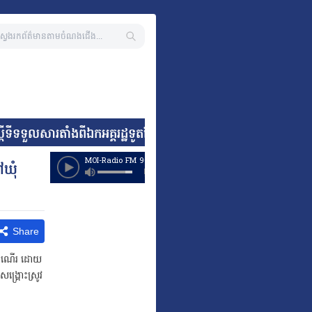
ទួលសារតាំងពីឯកអគ្គរដ្ឋទូតតែងតាំងថ្មី នៃសាធារណរដ្ឋអាហ្វ្រិកខាងត
ៅឃុំ
Share
អមដំណើរ ដោយ
ង្គ្រោះស្រូវ