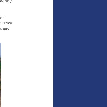
សារមន្ទីរ
ស់ពី
វ តាមរយៈម
ីន បូមទឹក