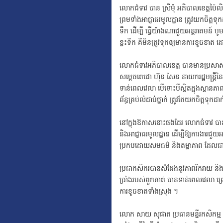
លោកជំទាវ បាន ស្រីមុំ អភិបាលខេត្តប៉ៃល
ព្រមទាំងអាជ្ញាធរមូលដ្ឋាន ត្រូវយកចិត្ត
ទឹក ដើម្បី ធ្វើយ៉ាងណាជួយអន្តរាគមន៍ 
ខ្វះទឹក គឺមិនត្រូវទុកឲ្យមានការខូច
លោកជំទាវអភិបាលខេត្ត បានមានប្រសាសន
សម្ដេចតេជោ ហ៊ុន សែន នាយករដ្ឋមន្ត្រី
ទាន់ពេលវេលា បើទោះបីស្ថិតក្នុងស្ថាន
ព័ន្ធគ្រប់លំដាប់ថ្នាក់ ត្រូ
វតែយកចិត្តទុកដាក
នៅក្នុងឱកាសនោះផងដែរ លោកជំទាវ បាន ស
និងអាជ្ញាធរមូលដ្ឋាន ដើម្បីឱ្យការងារជ
ប្រកបដោយសមធម៌ និងតម្លាភាព ដែលជាកា
ប្រជាកសិករបានសំដែងនូវភាពរីករាយ និងថ្
ប្រាំងរបស់ពួកគាត់ បានទាន់ពេលវេលា ព
ការខូចខាតទាំងស្រុង ។
លោក សាយ សុផាត ប្រធានមន្ទីរកសិកម្ម រុ