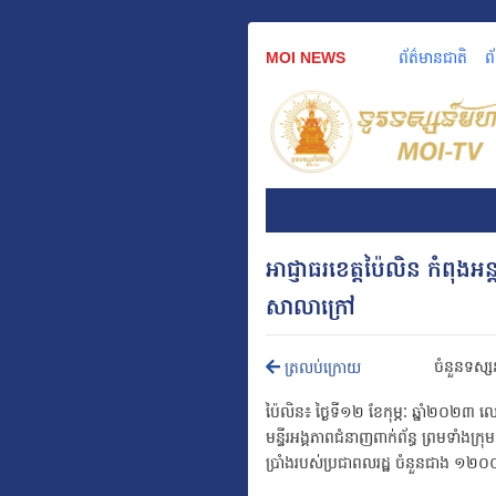
MOI NEWS
ព័ត៌មានជាតិ
ព
អាជ្ញាធរខេត្តប៉ៃលិន កំពុង
សាលាក្រៅ
ចំនួនទស្ស
ត្រលប់ក្រោយ
ប៉ៃលិន៖ ថ្ងៃទី១២ ខែកុម្ភៈ ឆ្នាំ២០២៣ 
មន្ទីរអង្គភាពជំនាញពាក់ព័ន្ធ ព្រមទាំងក្រ
ប្រាំងរបស់ប្រជាពលរដ្ឋ ចំនួនជាង ១២០០ហ