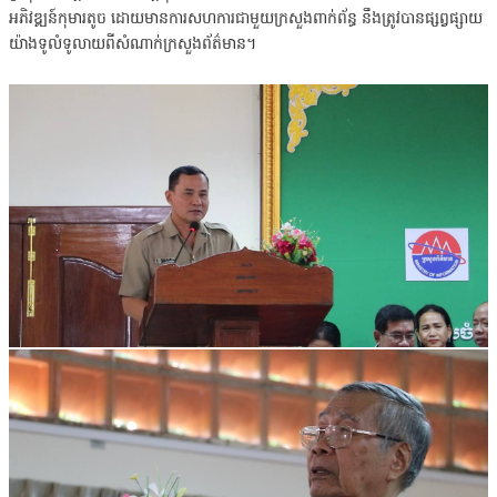
អភិវឌ្ឍន៍កុមារតូច ដោយមានការសហការជាមួយក្រសួងពាក់ព័ន្ធ នឹងត្រូវបានផ្សព្វផ្សាយ
យ៉ាងទូលំទូលាយពីសំណាក់ក្រសួងព័ត៌មាន។