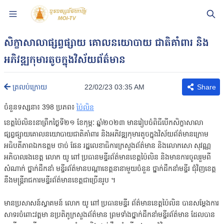
សិក្ខាសាលាផ្សព្វផ្សាយ គោលនយោបាយ ជាតិគាំពារ និង
អភិវឌ្ឍកុមារតូចក្នុងវិស័យព័ត៌មាន
22/02/23 03:35 AM
ត្រលប់ក្រោយ
Share
ចំនួនទស្សនា៖
398
ប្រភព៖
ប៉ៃលិន
ខេត្តប៉ៃលិន៖នាព្រឹកថ្ងៃទី២១ ខែកុម្ភៈ ឆ្នាំ២០២៣ មានរៀបចំពិធីបើកសិក្ខាសាលា
ផ្សព្វផ្សាយគោលនយោបាយជាតិគាំពារ និងអភិវឌ្ឍកុមារតូចក្នុងវិស័យព័ត៌មានក្រោម
អធិបតីភាពឯកឧត្តម ថាច់ ផែន រដ្ឋលេខាធិការក្រសួងព័ត៌មាន និងលោកសោ សុវណ្ណ
អភិបាលរងខេត្ត លោក យូ ពៅ ប្រធានមន្ទីរព័ត៌មានខេត្តប៉ៃលិន និងមានការចូលរួមពី
សំណាក់ ថ្នាក់ដឹកនាំ មន្ទីរព័ត៌មានបណ្តាខេត្តនានាមួយចំនួន ថ្នាក់ដឹកនាំមន្ទីរ ជុំវិញខេត្ត
នឹងមន្រ្តីរាជការមន្ទីរព័ត៌មានខេត្តជាច្រើនរូប ។
មានប្រសាសន៍ស្វាគមន៍ លោក យូ ពៅ ប្រធានមន្ទីរ ព័ត៌មានខេត្តប៉ៃលិន បានសម្តែងការ
សាទរចំពោះវត្តមា នប្រតិភូក្រសួងព័ត៌មាន ព្រមទាំងថ្នាក់ដឹកនាំមន្ទីរព័ត៌មាន ដែលបាន