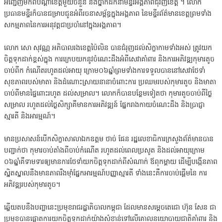
អញ្ជើញមកពីបណ្តាខេត្តមួយចំនួន និងថ្នាក់ដឹកនាំមន្ទីរអង្គភាពជុំវិញខេត្ត ។ លោក
ប្រធានមន្ទីរក៏បានជម្រាបជូនអំពីរចនាសម្ព័ន្ធក្នុងអង្គភាព នៃមន្ទីរព័ត៌មានខេត្តព្រមទាំង
សកម្មភាពនៃការអនុវត្តជាប្រចាំនៅក្នុងអង្គភាព។
លោក សោ សុវណ្ណ អភិបាលរងខេត្តប៉ៃលិន បានជំរុញដល់សិក្ខាកាមទាំងអស់ ត្រូវយក
ចិត្តទុកដាក់ខ្ពស់ក្នុង ការក្រេបយកនូវចំណេះដឹងអំពីសេវាគាំពារ និងការអភិវឌ្ឍកុមារតូច
ចាប់ពីក កំណើតរហូតដល់អាយុ ក្រោម០៦ឆ្នាំព្រមទាំងការទទួលបាននៅសេវាថែទាំ
សុខភាពរបស់មាតា និងដំណោះស្រាយនានាចំពោះការ ប្រឈមរបស់កុមារតូច និងមាតា
ចាប់ពីមានផ្ទៃពោះរហូត ដល់សម្រាល។ លោកក៏បានបន្ថែមទៀតថា កុមារតូចចាប់ពីថ្ងៃ
សម្រាល រហូតដល់ថ្ងៃសិក្សាគឺមានការអភិវឌ្ឍន៍ ផ្នែករាងកាយចំណេះដឹង និងប្រាជ្ញា
ស្មារតី និងអារម្មណ៍។
មានប្រសាសន៍បើកសិក្ខាសាលាឯកឧត្តម ថាច់ ផែន រដ្ឋលេខាធិការក្រសួងព័ត៌មានបាន
បញ្ជាក់ថា កុមារចាប់តាំងពីចាប់កំណើត រហូតដល់ពេលប្រសូត និងដល់អាយុក្រោម
០៦ឆ្នាំគឺទាមទារឲ្យមានការថែទាំយកចិត្តទុកដាក់ពីសំណាក់ ឪពុកម្តាយ ដើម្បីបង្កើនភាព
ស្និតស្នាលនឹងមានភាពរឹងម៉ាំផ្នែកអារម្មណ៍បញ្ញាស្មារតី ទាំងនេះគឺការចាប់ផ្តើមនៃ ការ
អភិវឌ្ឍរបស់កុមារតូច។
ឆ្លើយតបនឹងបញ្ហានេះប្រមុខរាជរដ្ឋាភិបាលកម្ពុជា ដែលមានសម្តេចតេជោ ហ៊ុន សែន ជា
ប្រមុខបានផ្តោតការយកចិត្តទុកដាក់យ៉ាងសំខាន់ទៅលើគោលនយោបាយជាតិគាំពារ និង