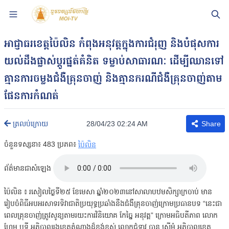
អាជ្ញាធរខេត្តប៉ៃលិន កំពុងអនុវត្តក្នុងការជំរុញ និងបំផុសការ
យល់ដឹងផ្លាស់ប្តូរផ្នត់គំនិត ទម្លាប់សាធារណៈ ដើម្បីឈានទៅ
គ្មានការចម្លងជំងឺគ្រុនចាញ់ និងគ្មានករណីជំងឺគ្រុនចាញ់តាម
ផែនការកំណត់
28/04/23 02:24 AM
ត្រលប់ក្រោយ
Share
ចំនួនទស្សនា៖
483
ប្រភព៖
ប៉ៃលិន
ព័ត៌មានជាសំឡេង
ប៉ៃលិន ៖ រសៀលថ្ងៃទី២៥ ខែមេសា ឆ្នាំ២០២៣នៅសាលាបឋមសិក្សាក្រចាប់ មាន
រៀបចំពិធីអបអរសាទរទិវាជាតិប្រយុទ្ធប្រឆាំងនឹងជំងឺគ្រុនចាញ់ក្រោមប្រធានបទ “នេះជា
ពេលគ្រុនចាញ់ត្រូវសូន្យតាមរយះការវិនិយោគ កែច្នៃ អនុវត្ត” ក្រោមអធិបតីភាព លោក
ហែម ឬទ្ធី អភិបាលរងខេត្តតំណាងដ៏ខ្ពង់ខ្ពស់ លោកជំទាវ បាន ស្រីមុំ អភិបាលខេត្ត