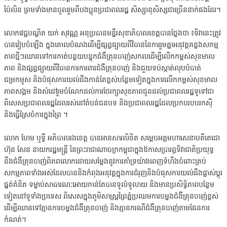
ប៉ៃលិន ព្រមទាំងមានចូលរួមពីបងប្អូនប្រជាពលរដ្ឋ សិស្សានុសិស្សជាច្រើននាក់ផងដែរ។
លោកវេជ្ជបណ្ឌិត យក់ សុវណ្ណ អនុប្រធានមន្ទីរសុខាភិបាលខេត្តបានថ្លែងថា ៖ទិវានេះត្រូវ
បានរៀបចំឡើង ក្នុងគោលបំណងដើម្បីផ្សព្វផ្សាយពីវិធាននៃការរួមគ្នាអនុវត្តគន្លងសកម្ម
ភាពថ្មីៗឈានទៅការកាត់បន្ថយបន្ទុកជំងឺគ្រុនចាញ់សកលដើម្បីលើកកម្ពស់សុខមាល
ភាព និងផ្សព្វផ្សាយពីវិធានការការពារជំងឺគ្រុនចាញ់ និងជួយទប់ស្កាត់លុបបំបាត់
ជម្រកមូស និងបំផុសការយល់ដឹងកាន់តែខ្ពស់បន្ថែមទៀតក្នុងការលើកកម្ពស់សុខមាល
ភាពសង្គម និងសំដៅរួមចំណែកដល់ការថែរក្សាសុខភាពជូនដល់ប្រជាពលរដ្ឋទូទៅជា
ពិសេសប្រជាពលរដ្ឋដែលរស់នៅតំបន់ជនបទ និងប្រជាពលរដ្ឋដែលប្រកបរបបរកស៊ី
និងធ្វើស្រែចំការក្នុងព្រៃ ។
លោក ហែម ឬទ្ធី អភិបាលរងខេត្ត បានអានសារលិខិត សម្តេចអគ្គមហាសេនាបតីតេជោ
ហ៊ុន សែន នាយករដ្ឋមន្រ្តី នៃព្រះរាជាណាចក្រកម្ពុជាក្នុងឱកាសប្រារព្ធទិវាជាតិប្រយុទ្ធ
នឹងជំងឺគ្រុនចាញ់ពិភពលោកដោយសម្តែងនូវការគាំទ្រយ៉ាងពេញទំហឹងចំពោះគ្រប់
សកម្មភាពទាំងអស់ដែលបាននិងកំពុងអនុវត្តក្នុងការជំរុញនិងបំផុសការយល់ដឹងផ្លាស់ប្តូរ
ផ្នត់គំនិត ទម្លាប់សាធារណៈអោយកាន់តែបានទូលំទូលាយ និងមានប្រសិទ្ធិភាពបន្ថែម
ទៀតនៅទូទាំងប្រទេស ពិសេសក្នុងភូមិសាស្រ្តព្រៃភ្នំប្រឈមការចម្លងជំងឺគ្រុនចាញ់ខ្ពស់
ដើម្បីឈានទៅគ្មានការចម្លងជំងឺគ្រុនចាញ់ និងគ្មានករណីជំងឺគ្រុនចាញ់តាមផែនការ
កំណត់។