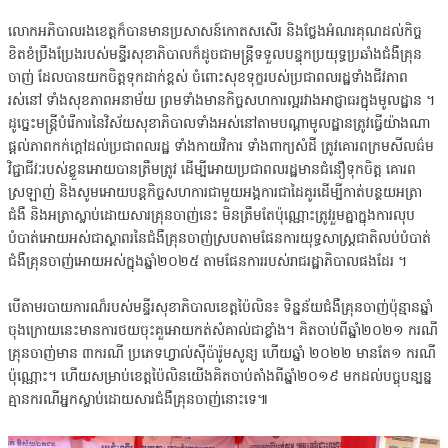
លោកអភិបាលរងខេត្តក៏បានមានប្រសាសន៍កោតសសើរ និងថ្លែងអំណរគុណដល់កិច្ច
ខិតខំប្រឹងប្រែងរបស់មន្ទីរសុខាភិបាលក៏ដូចជាមន្ត្រីទទួលបន្ទុកប្រយុទ្ធប្រឆាំងជំងឺគ្រុន
ចាញ់ ដែលបានយកចិត្តទុកដាក់ខ្ពស់ ចំពោះសុខទុក្ខរបស់ប្រជាពលរដ្ឋទាំងជីវភាព
រស់នៅ ទាំងសុខភាពអនាម័យ ព្រមទាំងមានកិច្ចសហការល្អរវាងអាជ្ញាធរក្នុងមូលដ្ឋាន ។
ដូច្នេះមន្ត្រីបំរើការនៃវិស័យសុខាភិបាលទាំងអស់នៅតាមបណ្ដាមូលដ្ឋានត្រូវធ្វើយ៉ាងណា
ផ្ដល់ភាពកក់ក្ដៅដល់ប្រជាពលរដ្ឋ ទាំងកាយវិការ ទាំងពាក្យសំដី ត្រូវគោរពក្រមសីលធ៌ម
វិជ្ជាជីវៈរបស់ខ្លួនអោយបានត្រឹមត្រូវ ដើម្បីអោយប្រជាពលរដ្ឋមានជំនឿទុកចិត្ត គោរព
ស្រឡាញ់ និងសូមអោយបន្ដកិច្ចសហការជាមួយអង្គការជាដៃគូរដើម្បីកាត់បន្ថយអត្រា
ជំងឺ និងអត្រាស្លាប់ដោយសារគ្រុនចាញ់នេះ មិនត្រឹមតែប៉ុណ្ណោះត្រូវរួមគ្នាក្នុងការលុប
បំបាត់អោយអស់ជាស្ថាពរនៃជំងឺគ្រុនចាញ់ស្របតាមផែនការយុទ្ធសាស្ត្រជាតិលប់បំបាត់
ជំងឺគ្រុនចាញ់អោយអស់ក្នុងឆ្នាំ២០២៥ តាមផែនការរបស់រាជរដ្ឋាភិបាលផងដែរ ។
បើតាមរបាយការណ៏របស់មន្ទីរសុខាភិបាលខេត្តប៉ៃលិន៖ ទិន្នន័យជំងឺគ្រុនចាញ់ប៉ុន្មានឆ្នាំ
ចុងក្រោយនេះមានការថយចុះគួអោយកត់សំគាល់ជាខ្លាំង។ គិតចាប់ពីឆ្នាំ២០២១ ករណី
គ្រុនចាញ់មាន ៣ករណី ប្រភេទហ្វាល់ស៊ីប៉ារ៉ូមសូន្យ ហើយឆ្នាំ ២០២២ មានតែ១ ករណី
ប៉ុណ្ណោះ។ ហើយសម្រាប់ខេត្តប៉ៃលិនយើងគិតចាប់តាំងពីឆ្នាំ២០១៩ មកដល់បច្ចុបន្បន្ន
គ្មានករណីអ្នកស្លាប់ដោយសារជំងឺគ្រុនចាញ់នោះទេ៕