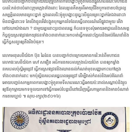
លោកបានបញ្ជាក់ថា៖ក្រោយឃើញរូបភាពការបង្ហោះម៉ូតូតាមដងផ្លូវសាធារណៈមហាជន
បានរិៈគន់ថា៖ចំពោះក្រុមក្មេងទាំងនោះ ដែលគ្មានគឹតគូរពីអាយុជីវិតឬការខាតបង់ទ្រព្យ
សម្បតិ្តពេលមានគ្រោះថ្នាក់ ក្នុងពេលជិះម៉ូតូបង្ហោះដូច្នេះបើដួលគ្រោះថ្នាក់តែឯងនោះវា
មិនជាអ្វីនោះទេ តែបើវាដួលរឺវ៉េចង្កូតបុកអ្នកដទៃដែលធ្វើចរាចរណ៍លើផ្លូវជាមួយ តើវា
ទៅជឃាយ៉ាងណា ? ជាមួយគ្នានោះប្រជាពលរដ្ឋ ក៏បានទទូចសុំអោយអាជ្ញាធរនិងសមត្ត
កិច្ចជួយស្រាវជ្រាវរកយុវជនទាំង០៣នាក់នេះមកចាត់ធ្វើការដោះក្អែលនិងអប់រំណែនាំនិង
ធ្វើកិច្ចសន្យាឲ្យតឹងរឹងបំផុត។
លោកអនុសេនីយ៍ឯក ប៊ុន ឆៃដែន បានបញ្ជាក់ថា៖ក្រោយមានការរិៈគន់ពីមហាជន
លោកវរៈសេនីយ៍ឯក សៅ សារឿន អធិការនគរបាលក្រុងប៉ោយប៉ែត បានឲ្យកម្លាំង
នគរបាលប៉ុស្តិ៍អូរជ្រៅ ធ្វើការស្រាវជ្រាវនិងឈានដល់កំណត់មុខសញ្ញាកោះហៅក្មេង
ទាំង០៣នាក់នោះ មកប៉ុស្តិ៍នគរបាលរដ្ឋបាលអូរជ្រៅ ដើម្បីវាស់កំពស់និងអប់រំណែនាំ
អោយបញ្ចប់សកម្មភាពការបង្ហោះម៉ូតូតាមទីសាធារណៈធ្វើអោយប៉ៈពាល់សណ្តាប់និងរួច
ឲ្យឪពុកម្តាយមកទទួលយកទៅធ្វើការអប់រំបន្តបើនៅឃើញធ្វើសកម្មភាពនិងមានចំណាត់
ការតាមច្បាប់ ៕ ណុប-រក្សា(២៩០១៦)