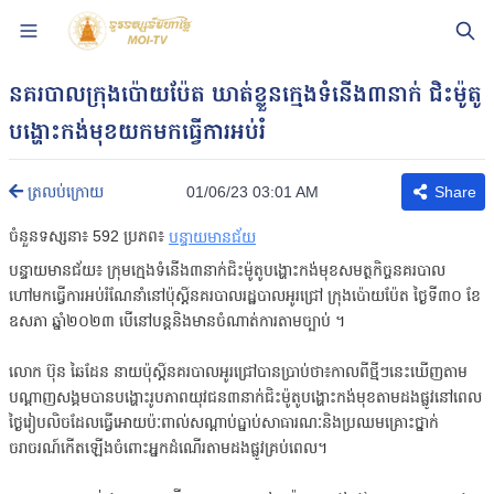
នគរបាលក្រុងប៉ោយប៉ែត ឃាត់ខ្លួនក្មេងទំនើង៣នាក់ ជិះម៉ូតូ
បង្ហោះកង់មុខយកមកធ្វើការអប់រំ
01/06/23 03:01 AM
ត្រលប់ក្រោយ
Share
ចំនួនទស្សនា៖
592
ប្រភព៖
បន្ទាយមានជ័យ
បន្ទាយមានជ័យ៖ ក្រុមក្មេងទំនើង៣នាក់ជិះម៉ូតូបង្ហោះកង់មុខសមត្ថកិច្ចនគរបាល
ហៅមកធ្វើការអប់រំណែនាំនៅប៉ុស្តិ៍នគរបាលរដ្ឋបាលអូរជ្រៅ ក្រុងប៉ោយប៉ែត ថ្ងៃទី៣០ ខែ
ឧសភា ឆ្នាំ២០២៣ បើនៅបន្តនិងមានចំណាត់ការតាមច្បាប់ ។
លោក ប៊ុន ឆៃដែន នាយប៉ុស្តិ៍នគរបាលអូរជ្រៅបានប្រាប់ថា៖កាលពីថ្មីៗនេះឃើញតាម
បណ្តាញសង្គមបានបង្ហោះរូបភាពយុវជន៣នាក់ជិះម៉ូតូបង្ហោះកង់មុខតាមដងផ្លូវនៅពេល
ថ្ងៃរៀបលិចដែលធ្វើអោយប៉ៈពាល់សណ្តាប់ធ្នាប់សាធារណៈនិងប្រឈមគ្រោះថ្នាក់
ចរាចរណ៍កើតឡើងចំពោះអ្នកដំណើរតាមដងផ្លូវគ្រប់ពេល។