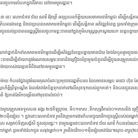
ដែលជួបការលំបាកក្នុងជីវភាប នៅតាមមូលដ្ឋាន។
នេះ លោកជំទាវ ជ័យ ណារី អ៊ុំរាត្រី អនុប្រធានកិត្តិយសសមាគមនារីកម្ពុជា ដើម្បីសន្តិភា
ភិបាលរងខេត្ត និងជាប្រធានសមាគមនារីកម្ពុជា ដើម្បីសន្តិភាព អភិវឌ្ឍន៍ខេត្ត ព្រមទាំងក្រុម
ដល់ប្រជាពលរដ្ឋស្ត្រីដែលជួបការខ្វះខាតនៅក្នុងភូមិសាស្ត្រស្រុកស្វាយចេក ខេត្តបន្ទ
ាក់ថ្នាក់ដឹកនាំសមាគមនារីកម្ពុជាដើម្បីអភិវឌ្ឍន៍ខេត្តបន្ទាយមានជ័យ តែងតែចូលរួមជួយដ
ះខាតដើម្បីនាំយកនូវអំណោយសម្ភារៈនានានិងគ្រឿងបរិក្ខាមួយចំនួនដើម្បីជួយសម្រួលដ
មេម៉ាយចាស់ជរាគ្មានទីពឹងនៅតាមមូលដ្ឋាន។
មេម៉ាយ ក៏បានថ្លែងនូវអំណរគុណចំពោះប្រមុខរាជរដ្ឋាភិបាល ដែលមានសម្តេច តេជោ ហ៊ុន
ងសម្តេចកិត្តិព្រឹទ្ធបណ្ឌិត ដែលតែងតែចិត្តទុកដាក់ទៅលើសុខទុករបស់ពួកគាត់។ និងបានជូនពរសម្
ាតិ ឱ្យកាន់តែរីកចម្រើនទៅមុខជាលំដាប់។
 ក្នុងមួយគ្រួសារទទួលបាន អង្ករ ២៥គីឡូក្រាម, មី០១កេស ,ទឹកសុទ្ធវីតាល់០១កេសនិង 
០ម៉ឺនរៀល ។ ក្នុងនោះលោកជំទាវ រួមនឹងក្រុមការងារក៏បានជួយថវិកាជូនស្រ្តីចាស់ជរាម្នាក់
នរៀល សម្រាប់ទិញសង្ក័សី ជួសជុលផ្ទះ។ ជាមួយគ្នានោះលោកជំទាវ ជ័យ ណារី ក៏បានសំ
ាក់ម្នាក់ ព្រមទាំងចែកជូន សារុងម្នាក់០១ រួមនឹងថវិកា០១ម៉ឺនរៀលផងដែរ៕ណុប-រក្សា