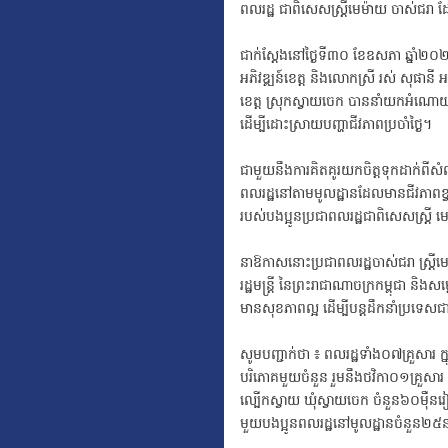
ពលរដ្ឋ ជាពិសេសស្ត្រីមេម៉ាយ ចាស់ជរា 
ជាក់ស្ដែងនៅថ្ងៃទី៣០ ខែឧសភា ឆ្នាំ២០២៣ 
អភិវឌ្ឍន៍ខេត្ត និងលោកស្រី រស់ សុផានី អ
ខេត្ត ស្រុកស្វាយចេក បាននាំយកអំណោយជូន
ដើម្បីដោះស្រាយបញ្ហាជីវភាពប្រចាំថ្ងៃ។
ជាមួយនឹងការគិតគូរយកចិត្តទុកដាក់ពីសំណ
ពលរដ្ឋនៅតាមមូលដ្ឋានដែលមានជីវភាពខ្វ
របស់បងប្អូនប្រជាពលរដ្ឋជាពិសេសស្ត្រី 
នាឱកាសនោះប្រជាពលរដ្ឋចាស់ជរា ស្រ្តី
រដ្ឋមន្ត្រី នៃព្រះរាជាណាចក្រកម្ពុជា និ
មានសុខភាពល្អ ដើម្បីបន្តដឹកនាំប្រទេសជ
សូមបញ្ជាក់ថា ៖ ពលរដ្ឋទាំង០៧គ្រួសារ
បរិភោគមួយចំនួន រួមនឹងថវិកា០១គ្រួសារ ២
ល្បើកស្វាយ ឃុំស្វាយចេក ចំនួន៦០ម៉ឺ
មួយបងប្អូនពលរដ្ឋនៅមូលដ្ឋានចំនួន២៥ន