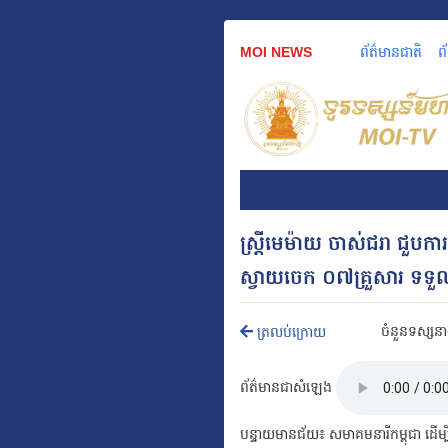
MOI NEWS
ព័ត៌មានជាតិ
ព
ស្ត្រីមេម៉ាយ ចាស់ជរា ជួបកា
ស្វាយចេក ០៧គ្រួសារ ទទួ
ចំនួនទស្សនា
ត្រលប់ក្រោយ
ព័ត៌មានជាសំឡេង
បន្ទាយមានជ័យ៖ សមាគមនារីកម្ពុជា ដើម