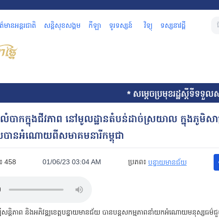
័ត៌មានអន្តរជាតិ
សន្តិសុខសង្គម
កីឡា
ទូរទស្សន៍
វិទ្យុ
ទស្សនាវដ្តី
* សម្តេចប្រមុខរដ្ឋស្តីទីទទួលសារតាំងព
រលំបាកក្នុងជីវភាព នៅមូលដ្ឋានតំបន់ដាច់ស្រយាល ក្នុងភូមិសាស្
លបានអំណោយពីសមាគមនារីកម្ពុជា
៖
458
01/06/23 03:04 AM
ប្រភព៖
បន្ទាយមានជ័យ
្បីសន្តិភាព និងអភិវឌ្ឍខេត្តបន្ទាយមានជ័យ បានបន្តសកម្មភាពនាំយកអំណោយមនុស្សធម៌ជ