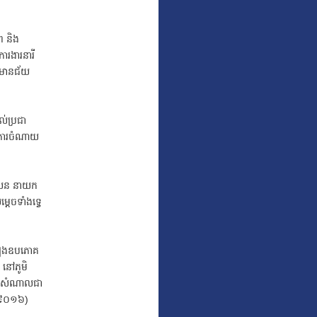
ព និង
ការងារនារី
ាយមានជ័យ
ល់ប្រជា
ល់ការចំណាយ
 សែន នាយក
តេចទាំងទ្វេ
គ្រឿងឧបភោគ
 នៅភូមិ
ណេះសំណាលជា
(២៩០១៦)