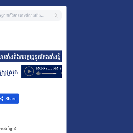
ីឯកអគ្គរដ្ឋទូតតែងតាំងថ្មី នៃសាធារណរដ្ឋអាហ្វ្រិកខាងត្បូង * រដ្ឋ
រ្តស្រុក
Share
ួយដល់ប្រជា