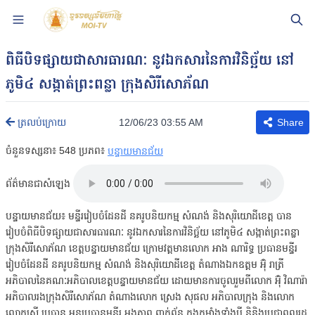
ពិធីបិទផ្សាយជាសារធារណៈ នូវឯកសារនៃការវិនិច្ឆ័យ នៅ
ភូមិ៤ សង្កាត់ព្រះពន្លា ក្រុងសិរីសោភ័ណ
12/06/23 03:55 AM
ត្រលប់ក្រោយ
Share
ចំនួនទស្សនា៖
548
ប្រភព៖
បន្ទាយមានជ័យ
ព័ត៌មានជាសំឡេង
បន្ទាយមានជ័យ៖ មន្ទីររៀបចំដែនដី នគរូបនិយកម្ម សំណង់ និងសុរិយោដីខេត្ត បាន
រៀបចំពិធីបិទផ្សាយជាសារធារណៈ នូវឯកសារនៃការវិនិច្ឆ័យ នៅភូមិ៤ សង្កាត់ព្រះពន្លា
ក្រុងសិរីសោភ័ណ ខេត្តបន្ទាយមានជ័យ ក្រោមវត្តមានលោក អាង ណារិទ្ធ ប្រធានមន្ទីរ
រៀបចំដែនដី នគរូបនិយកម្ម សំណង់ និងសុរិយោដីខេត្ត តំណាងឯកឧត្តម អ៊ុំ រាត្រី
អភិបាលនៃគណៈអភិបាលខេត្តបន្ទាយមានជ័យ ដោយមានការចូលរួមពីលោក អ៊ុំ វិណារ៉ា
អភិបាលរងក្រុងសិរីសោភ័ណ តំណាងលោក ស្រេង សុផល អភិបាលក្រុង និងលោក
លោកស្រី ប្រធាន.អនុប្រធានមន្ទីរ អង្គភាព ពាក់ព័ន្ធ កងកម្លាំងទាំងបី និនិងប្រជាពលរដ្ឋ