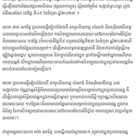
ធ្វើឡើងនៅបរិវេណវត្តសមាធិផល (វត្តលោកយួន) ស្ថិតនៅភូមិ៤ សង្កាត់ព្រះពន្លា ក្រុង
សិរីសោភ័ណ នៅថ្ងៃ ទី០៩ ខែមិថុនា ឆ្នាំ២០២៣ ។
លោក អាង ណារិទ្ធ ប្រធានមន្ទីររៀបចំដែនដី នគរូបនិយកម្ម សំណង់ និងសុរិយោដីខេត្ត
បានមានប្រសាសន៍លើកឡើងថា៖ ការបិទផ្សាយជាសាធារណៈនៅឯកសារនៃការវិនិច្ឆ័យ
គឺមានរយៈពេល ១៥ថ្ងៃ (គិតចាប់ពីថ្ងៃទី៩ រហូតដល់ថ្ងៃទី២៣ ខែមិថុនា ឆ្នាំ២០២៣)គឺ
រាប់បញ្ជូលទាំងថ្ងៃឈប់សម្រាក់។ ដើម្បីមានលទ្ធភាពឲ្យម្ចាស់ដី និងនាក់ពាក់ព័ន្ធធ្វើការ
ផ្ទៀងផ្ទាត់ឈ្មោះ ស្ថានភាពគ្រួសារ និងក្បាល់ដីរបស់ខ្លួន ព្រទាំងធ្វើការតវ៉ាក្នុងករណីមាន
ការខុសឆ្គង់ បើកក្នុងករណីផុតរយះពេលកំណត់នៅការបិទផ្សាយបងប្អូនប្រជាពលរដ្ឋមិន
អាចជំទាស់តវ៉ាបានទៀតឡើយ។
លោក ប្រធានមន្ទីររៀបចំដែនដី នគរូបនិយកម្ម សំណង់ និងសុរិយោដីខេត្ត បាន
បញ្ជាក់ថា៖ ប័ណ្ណកម្មសិទ្ធិគឺមានផលប្រយោជន៍ជាច្រើនសម្រាប់បងប្អូនប្រជាពលរដ្ឋ គឺ
ដើម្បីធានានូវសិទ្ធិរបស់អ្នកក្នុងការធ្វើជាម្ចាស់ ឬការកាន់កាប់ដីធ្លី។ដូចឆ្នេះហើយពេល
វេលារយៈពេល ១៥ថ្ងៃនេះពិតជាមានតម្លៃណាស់សម្រាប់បងប្អូនប្រជាពលរដ្ឋ ក្នុងការ
ពិនិត្យ នៃការបិទផ្សាយជាសាធារណៈនៅឯកសារនៃការវិនិច្ឆ័យ មានលក្ខណៈជាប្រព័ន្ធនា
ពេលនេះ។
ជាមួយគ្នានោះលោក អាង ណារិទ្ធ បានធ្វើការសំណូមពរ៖១,សូមបងប្អូនប្រជាពលរដ្ឋ