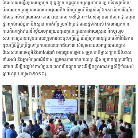
ដែលបានអញ្ជើញមកមេត្តាជួយផ្សព្វផ្សាយបន្តជូនបងប្អូនប្រជាពលរដ្ឋ ដទៃទៀតដែល
មិនបានមកចូលរួមនាពេលនេះឲ្យបានដឹង និងចូលរួមពិនិត្យសំណុំឯកសារនៃការវិនិច្ឆ័យ
ដែលបានបិទផ្សាយជាសាធារណៈរយៈពេល ១៥ថ្ងៃនេះ។២,សំណូមពរ ដល់អាជ្ញាធរមូល
ដ្ឋានគ្រប់ជាន់ថ្នាក់ និងស្ថាប័នពាក់ព័ន្ធ រួមទាំងប្រជាពលរដ្ឋទាំងអស់ ដែលជាអ្នកកាន់
កាប់ដីនៅក្នុងតំបន់វិនិច្ឆ័យមេត្តាជួយបង្កលក្ខណៈផ្ដល់ភាពងាយស្រួល និងចូលរួម
សហការឲ្យបានរលូនជាមួយក្រុមការងារចុះបញ្ជីដីធ្លី ដើម្បីឲ្យការអនុវត្តតាមនីតិវិធីនៃការ
ចុះបញ្ជីដីធ្លីប្រព្រឹត្តទៅប្រកបដោយជោគជ័យ។៣,សំណូមពរដល់អាជ្ញាធរមូលដ្ឋាន
ពិសេសលោកមេភូមិនិងចៅសង្កាត់ មេត្តាជួយសម្របសម្រួលភាគីម្ចាស់ក្បាលដីទំនាស់
ទាំងអស់ និងម្ចាស់ក្បាលដីទំនាស់ ត្រូវមានការយោគយល់គ្នា ធ្វើសម្បទានឲ្យគ្នាទៅវិញ
ទៅមក ដើម្បីបញ្ចប់ទំនាស់ក្នុងរយៈពេលបិទផ្សាយនេះដើម្បីទទួលបានកម្មសិទ្ធិទាំងអស់
គ្នា៕ ណុប-រក្សា(២៩០១៦)