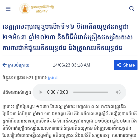
ខេត្តក្រចេះប្រារព្ធខួបលើកទី១៦ ទិវាអតីតយុទ្ធជនកម្ពុជា
២១មិថុនា ឆ្នាំ២០២៣ និងពិធីបំពាក់គ្រឿងឥស្សរិយយស
ការពារជាតិជូនអតីតយុទ្ធជន និងគ្រួសារអតីតយុទ្ធជន
14/06/23 03:18 AM
ត្រលប់ក្រោយ
Share
ចំនួនទស្សនា៖
521
ប្រភព៖
ក្រចេះ
ព័ត៌មានជាសំឡេង
ក្រចេះ៖ ព្រឹកថ្ងៃអង្គារ ១០រោច ខែជេស្ឋ ឆ្នាំថោះ បញ្ចស័ក ព.ស.២៥៦៧ ត្រូវនឹង
ថ្ងៃទី១៣ ខែមិថុនា ឆ្នាំ២០២៣ ឯកឧត្តម ភឹម ភីរ៉ា អភិបាលខេត្តស្តីទី អញ្ជើញជាអធិបតី
ក្នុងពិធីអបអរសាទរខួបលើកទី១៦ ទិវាអតីតយុទ្ធជនកម្ពុជា ២១មិថុនា ឆ្នាំ២០២៣ និង
ពិធីបំពាក់គ្រឿងឥស្សរិយយសការពារជាតិជូនអតីតយុទ្ធជន និងគ្រួសារអតីតយុទ្ធជន
ដែលរៀបចំដោយមន្ទីរសង្គមកិច្ច អតីតយុទ្ធជន និងយុវនីតិសម្បទាខេត្ត សហការជាមួយ