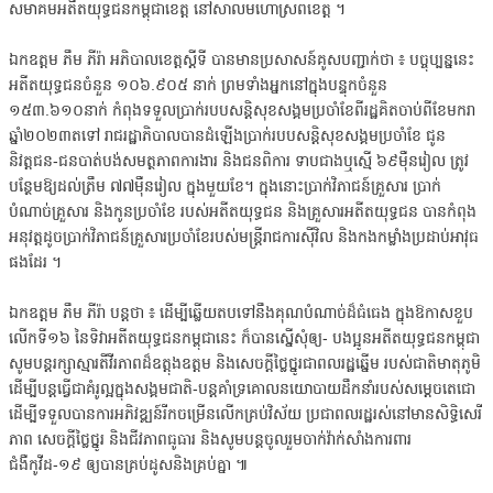
សមាគមអតីតយុទ្ធជនកម្ពុជាខេត្ត នៅសាលមហោស្រពខេត្ត ។
ឯកឧត្តម ភឹម ភីរ៉ា អភិបាលខេត្តស្តីទី បានមានប្រសាសន៍គូសបញ្ជាក់ថា ៖ បច្ចុប្បន្ននេះ
អតីតយុទ្ធជនចំនួន ១០៦.៩០៥ នាក់ ព្រមទាំងអ្នកនៅក្នុងបន្ទុកចំនួន
១៥៣.៦១០នាក់ កំពុងទទួលប្រាក់របបសន្តិសុខសង្គមប្រចាំខែពីរដ្ឋគិតចាប់ពីខែមករា
ឆ្នាំ២០២៣តទៅ រាជរដ្ឋាភិបាលបានដំឡើងប្រាក់របបសន្តិសុខសង្គមប្រចាំខែ ជូន
និវត្តជន-ជនបាត់បង់សមត្ថភាពការងារ និងជនពិការ ទាបជាងឬស្មើ ៦៩ម៉ឺនរៀល ត្រូវ
បន្ថែមឱ្យដល់ត្រឹម ៧៧ម៉ឺនរៀល ក្នុងមួយខែ។ ក្នុងនោះប្រាក់វិភាជន៍គ្រួសារ ប្រាក់
បំណាច់គ្រួសារ និងកូនប្រចាំខែ របស់អតីតយុទ្ធជន និងគ្រួសារអតីតយុទ្ធជន បានកំពុង
អនុវត្តដូចប្រាក់វិភាជន៍គ្រួសារប្រចាំខែរបស់មន្ត្រីរាជការស៊ីវិល និងកងកម្លាំងប្រដាប់អាវុធ
ផងដែរ ។
ឯកឧត្តម ភឹម ភីរ៉ា បន្តថា ៖ ដើម្បីឆ្លើយតបទៅនឹងគុណបំណាច់ដ៏ធំធេង ក្នុងឱកាសខួប
លើកទី១៦ នៃទិវាអតីតយុទ្ធជនកម្ពុជានេះ ក៏បានស្នើសុំឲ្យ- បងប្អូនអតីតយុទ្ធជនកម្ពុជា
សូមបន្តរក្សាស្មារតីវីរភាពដ៏ឧត្តុងឧត្តម និងសេចក្ដីថ្លៃថ្នូរជាពលរដ្ឋឆ្នើម របស់ជាតិមាតុភូមិ
ដើម្បីបន្តធ្វើជាគំរូល្អក្នុងសង្គមជាតិ-បន្តគាំទ្រគោលនយោបាយដឹកនាំរបស់សម្តេចតេជោ
ដើម្បីទទួលបានការអភិវឌ្ឍន៍រីកចម្រើនលើកគ្រប់វិស័យ ប្រជាពលរដ្ឋរស់នៅមានសិទ្ធិសេរី
ភាព សេចក្តីថ្លៃថ្នូរ និងជីវភាពធូធារ និងសូមបន្តចូលរួមចាក់វ៉ាក់សាំងការពារ
ជំងឺកូវីដ-១៩ ឲ្យបានគ្រប់ដូសនិងគ្រប់គ្នា ៕