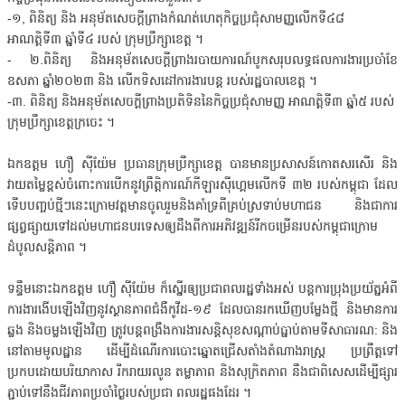
-១, ពិនិត្យ និង អនុម័តសេចក្ដីព្រាងកំណត់ហេតុកិច្ចប្រជុំសាមញ្ញលើកទី៤៨
អាណត្តិទី៣ ឆ្នាំទី៤ របស់ ក្រុមប្រឹក្សាខេត្ត ។
- ២.ពិនិត្យ និងអនុម័តសេចក្តីព្រាងរបាយការណ៍បូកសរុបលទ្ធផលការងារប្រចាំខែ
ឧសភា ឆ្នាំ២០២៣ និង លើកទិសដៅការងារបន្ត របស់រដ្ឋបាលខេត្ត ។
-៣. ពិនិត្យ និងអនុម័តសេចក្តីព្រាងប្រតិទិននៃកិច្ចប្រជុំសាមញ្ញ អាណត្តិទី៣ ឆ្នាំ៥ របស់
ក្រុមប្រឹក្សាខេត្តក្រចេះ ។
ឯកឧត្តម ហឿ សុីយ៉ែម ប្រធានក្រុមប្រឹក្សាខេត្ត បានមានប្រសាសន៍កោតសរសើរ និង
វាយតម្លៃខ្ពស់ចំពោះការបើកនូវព្រឹត្តិការណ៍កីឡារស៊ីហ្គេមលើកទី ៣២ របស់កម្ពុជា ដែល
ទើបបញ្ចប់ថ្មីៗនេះក្រោមវត្តមានចូលរួមនិងគាំទ្រពីគ្រប់ស្រទាប់មហាជន និងជាការ
ផ្សព្វផ្សាយទៅដល់មហាជនបរទេសឲ្យដឹងពីការអភិវឌ្ឍន៍រីកចម្រើនរបស់កម្ពុជាក្រោម
ដំបូលសន្តិភាព ។
ទន្ទឹមនោះឯកឧត្តម ហឿ ស៊ីយ៉ែម ក៏ស្នើរឲ្យប្រជាពលរដ្ឋទាំងអស់ បន្តការប្រុងប្រយ័ត្នអំពី
ការងារងើបឡើងវិញនូវស្ថានភាពជំងឺកូវីដ-១៩ ដែលបានរកឃើញបម្លែងថ្មី និងមានការ
ឆ្លង និងចម្លងឡើងវិញ ត្រូវបន្តពង្រឹងការងារសន្តិសុខសណ្តាប់ធ្នាប់តាមទីសាធារណ: និង
នៅតាមមូលដ្ឋាន ដើម្បីដំណើរការបោះឆ្នោតជ្រើសតាំងតំណាងរាស្ត្រ ប្រព្រឹត្តទៅ
ប្រកបដោយបរិយាកាស រីករាយរលូន តម្លាភាព និងសុក្រិតភាព នឹងជាពិសេសដើម្បីផ្សារ
ភ្ជាប់ទៅនឹងជីវភាពប្រចាំថ្ងៃរបស់ប្រជា ពលរដ្ឋផងដែរ ។