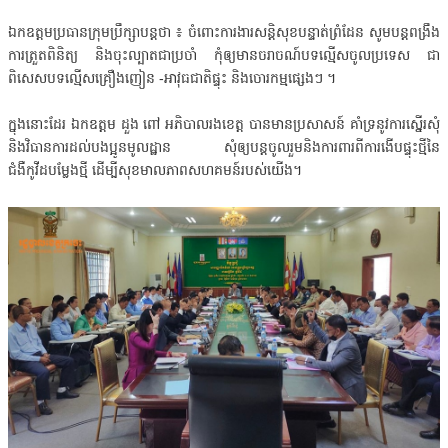
ឯកឧត្តមប្រធានក្រុមប្រឹក្សាបន្តថា ៖ ចំពោះការងារសន្តិសុខបន្ទាត់ព្រំដែន សូមបន្តពង្រឹង
ការត្រួតពិនិត្យ និងចុះល្បាតជាប្រចាំ កុំឲ្យមានចរាចណ៍បទល្មើសចូលប្រទេស ជា
ពិសេសបទល្មើសគ្រឿងញៀន -អាវុធជាតិផ្ទុះ និងចោរកម្មផ្សេងៗ ។
ក្នុងនោះដែរ ឯកឧត្តម ដួង ពៅ អភិបាលរងខេត្ត បានមានប្រសាសន៍ គាំទ្រនូវការស្នើរសុំ
និងវិធានការដល់បងប្អូនមូលដ្ឋាន សុំឲ្យបន្តចូលរួមនិងការពារពីការងើបផ្ទុះថ្មីនៃ
ជំងឺកូវីដបម្លែងថ្មី ដើម្បីសុខមាលភាពសហគមន៍របស់យើង។