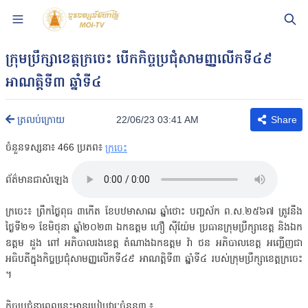
ក្រុមប្រឹក្សាខេត្តក្រចេះ បើកកិច្ចប្រជុំសាមញ្ញលើកទី៤៩
អាណត្តិទី៣ ឆ្នាំទី៤
22/06/23 03:41 AM
ត្រលប់ក្រោយ
Share
ចំនួនទស្សនា៖
466
ប្រភព៖
ក្រចេះ
ព័ត៌មានជាសំឡេង
ក្រចេះ៖ ព្រឹកថ្ងៃពុធ ៣កើត ខែបឋមាសាឍ ឆ្នាំថោះ បញ្ចស័ក ព.ស.២៥៦៧ ត្រូវនឹង
ថ្ងៃទី២១ ខែមិថុនា ឆ្នាំ២០២៣ ឯកឧត្តម ហឿ ស៊ីយ៉ែម ប្រធានក្រុមប្រឹក្សាខេត្ត និងឯក
ឧត្តម ដួង ពៅ អភិបាលរងខេត្ត តំណាងឯកឧត្តម វ៉ា ថន អភិបាលខេត្ត អញ្ជើញជា
អធិបតីក្នុងកិច្ចប្រជុំសាមញ្ញលើកទី៤៩ អាណត្តិទី៣ ឆ្នាំទី៤ របស់ក្រុមប្រឹក្សាខេត្តក្រចេះ
។
កិច្ចប្រជុំនាពេលនេះមានរបៀបវារៈចំនួន៣ ៖