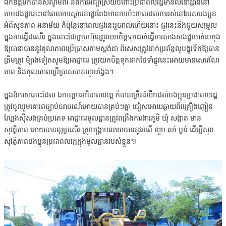
ឯកឧត្ដមក៏បានសំណូមពរ និងការអធ្យាស្រ័យចំពោះប្រជាពលរដ្ឋមានលំនៅដ្ឋាននៅ
តាមដងផ្លូវនេះនៅពេលការស្ថាបនាផ្លូវតែងមានការប៉ះពាល់ដល់ការរស់នៅរបស់បងប្អូន
អំពីសុខភាព អនាម័យ ក៏ប៉ុន្តែនៅពេលផ្លូវនេះរួចរាល់ហើយនោះ ផ្លូវនេះនឹងជួយសម្រួល
ក្នុងការធ្វើដំណើរ ក្នុងនោះដែរក្រុមហ៊ុនត្រូវយកចិត្តទុកដាក់ធ្វើការសាងសង់ផ្លូវចាក់បេតុង
ឱ្យធានាបាននូវគុណភាពប្រើប្រាស់តាមស្តង់ដា ពិសេសត្រូវដាក់ប្រព័ន្ធលូបង្ហូរទឹកឱ្យបាន
ត្រឹមត្រូវ ម៉្យាងទៀតសូមឱ្យអាជ្ញាធរ ត្រូវយកចិត្តទុកដាក់ថែទាំផ្លូវនេះអោយមានសោភ័ណ
ភាព និងគុណភាពប្រើប្រាស់បានយូរអង្វែង។
ក្នុងឱកាសនោះដែល ឯកឧត្តមអភិបាលខេត្ត ក៏បានក្រើនរំលឹកដល់បងប្អូនប្រជាពលរដ្ឋ
ត្រូវចូលរួមគោរពច្បាប់ចរាចរណ៍អោយបានគ្រប់ៗគ្នា ជៀសអោយឆ្ងាយពីរគ្រឿងញៀន
ល្បែងស៊ីសងគ្រប់ប្រភេទ អាជ្ញាធរមូលដ្ឋានត្រូវពង្រឹងការងារភូមិ ឃុំ សង្កាត់ មាន
សុវត្ថិភាព អោយបានល្អប្រសើរ ត្រូវបង្ក្រាបអោយបាននូវអំពើ លួច ឆក់ ប្លន់ ដើម្បីសុខ
សុវត្ថិភាពបងប្អូនប្រជាពលរដ្ឋក្នុងមូលដ្ឋានរបស់ខ្លួន៕