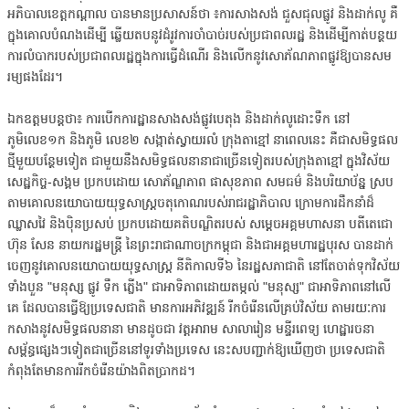
អភិបាលខេត្តកណ្ដាល បានមានប្រសាសន៍ថា ៖ការសាងសង់ ជួសជុលផ្លូវ និងដាក់លូ គឺ
ក្នុងគោលបំណងដើម្បី ឆ្លើយតបនូវដំរូវការចាំបាច់របស់ប្រជាពលរដ្ឋ និងដើម្បីកាត់បន្ថយ
ការលំបាករបស់ប្រជាពលរដ្ឋក្នុងការធ្វើដំណើរ និងលើកនូវសោភ័ណភាពផ្លូវឱ្យបានសម
រម្យផងដែរ។
ឯកឧត្តមបន្តថា៖ ការបើកការដ្ឋានសាងសង់ផ្លូវបេតុង និងដាក់លូដោះទឹក នៅ
ភូមិលេខ១ក និងភូមិ លេខ២ សង្កាត់ស្វាយរលំ ក្រុងតាខ្មៅ នាពេលនេះ គឺជាសមិទ្ធផល
ថ្មីមួយបន្ថែមទៀត ជាមួយនឹងសមិទ្ធផលនានាជាច្រើនទៀតរបស់ក្រុងតាខ្មៅ ក្នុងវិស័យ
សេដ្ឋកិច្ច-សង្គម ប្រកបដោយ សោភ័ណ្ឌភាព ផាសុខភាព សមធម៌ និងបរិយាប័ន្ន ស្រប
តាមគោលនយោបាយយុទ្ធសាស្ត្រចតុកោណរបស់រាជរដ្ឋាភិបាល ក្រោមការដឹកនាំដ៏
ឈ្លាសវៃ និងប៉ិនប្រសប់ ប្រកបដោយគតិបណ្ឌិតរបស់ សម្តេចអគ្គមហាសនា បតីតេជោ
ហ៊ុន សែន នាយករដ្ឋមន្ត្រី នៃព្រះរាជាណាចក្រកម្ពុជា និងជាអគ្គមហារដ្ឋបុរស បានដាក់
ចេញនូវគោលនយោបាយយុទ្ធសាស្ត្រ នីតិកាលទី៦ នៃរដ្ឋសភាជាតិ នៅតែចាត់ទុកវិស័យ
ទាំងបួន "មនុស្ស ផ្លូវ ទឹក ភ្លើង" ជាអាទិភាពដោយតម្កល់ "មនុស្ស" ជាអាទិភាពនៅលើ
គេ ដែលបានធ្វើឱ្យប្រទេសជាតិ មានការអភិវឌ្ឍន៍ រីកចំរើនលើគ្រប់វិស័យ តាមរយៈការ
កសាងនូវសមិទ្ធផលនានា មានដូចជា វត្តអារាម សាលារៀន មន្ទីរពេទ្យ ហេដ្ឋារចនា
សម្ព័ន្ធផ្សេងៗទៀតជាច្រើននៅទូរទាំងប្រទេស នេះសបញ្ជាក់ឱ្យឃើញថា ប្រទេសជាតិ
កំពុងតែមានការរីកចំរើនយ៉ាងពិតប្រាកដ។