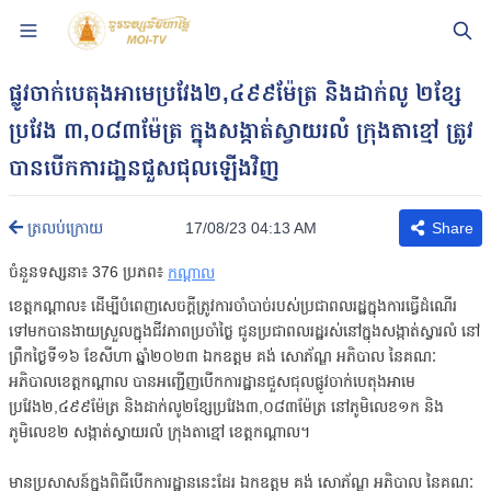
ផ្លូវចាក់បេតុងអាមេប្រវែង២,៤៩៩ម៉ែត្រ និងដាក់លូ ២ខែ្ស
ប្រវែង ៣,០៨៣ម៉ែត្រ ក្នុងសង្កាត់ស្វាយរលំ ក្រុងតាខ្មៅ ត្រូវ
បានបើកការដា្ឋនជួសជុលឡើងវិញ
17/08/23 04:13 AM
ត្រលប់ក្រោយ
Share
ចំនួនទស្សនា៖
376
ប្រភព៖
កណ្តាល
ខេត្តកណ្តាល៖ ដើម្បីបំពេញសេចក្ដីត្រូវការចាំបាច់របស់ប្រជាពលរដ្ឋក្នុងការធ្វើដំណើរ
ទៅមកបានងាយស្រួលក្នុងជីវភាពប្រចាំថ្ងៃ ជូនប្រជាពលរដ្ឋរស់នៅក្នុងសង្កាត់ស្វារលំ នៅ
ព្រឹកថ្ងៃទី១៦ ខែសីហា ឆ្នាំ២០២៣ ឯកឧត្ដម គង់ សោភ័ណ្ឌ អភិបាល នៃគណៈ
អភិបាលខេត្តកណ្ដាល បានអញ្ជើញបើកការដ្ឋានជួសជុលផ្លូវចាក់បេតុងអាមេ
ប្រវែង២,៤៩៩ម៉ែត្រ និងដាក់លូ២ខ្សែប្រវែង៣,០៨៣ម៉ែត្រ នៅភូមិលេខ១ក និង
ភូមិលេខ២ សង្កាត់ស្វាយរលំ ក្រុងតាខ្មៅ ខេត្តកណ្ដាល។
មានប្រសាសន៍ក្នុងពិធីបើកការដ្ឋាននេះដែរ ឯកឧត្ដម គង់ សោភ័ណ្ឌ អភិបាល នៃគណៈ