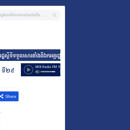
ដ្ឋស្តីទីទទួលសារតាំងពីឯកអគ្គរដ្ឋទូតតែងតាំងថ្មី នៃសាធារណរដ្ឋអាហ
ារ ទី២៩
Share