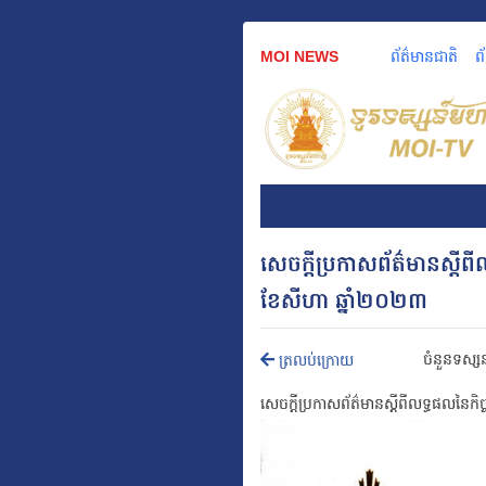
MOI NEWS
ព័ត៌មានជាតិ
ព
សេចក្តីប្រកាសព័ត៌មានស្តីពីល
ខែសីហា ឆ្នាំ២០២៣
ចំនួនទស្ស
ត្រលប់ក្រោយ
សេចក្តីប្រកាសព័ត៌មាន
ស្តីពីលទ្ធផលនៃកិច្