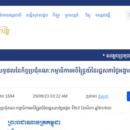
័ត៌មានអន្តរជាតិ
សន្តិសុខសង្គម
កីឡា
ទូរទស្សន៍
វិទ្យុ
ទស្សនាវដ្តី
* សម្តេចប្រមុខរ
ទ្ធផលនៃកិច្ចប្រជុំគណៈកម្មាធិការអចិន្ត្រៃយ៍នៃរដ្ឋសភាថ្ងៃអង្គ
នា៖
1594
29/08/23 03:22 AM
ប្រភព៖
ភ្នំពេញ
ចប្រជុំគណៈកម្មាធិការអចិន្ត្រៃយ៍នៃរដ្ឋសភា
ថ្ងៃអង្គារ ទី២៩ ខែសីហា ឆ្នាំ២០២៣