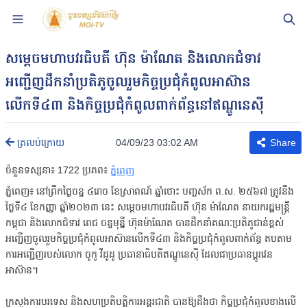
សម្តេចមហាបវរធិបតី ហ៊ុន ម៉ាណែត និងលោកជំទាវ
អញ្ជើញដឹកនាំប្រតិភូចូលរួមកិច្ច​ប្រជុំ​កំពូល​អាស៊ាន
លើកទី៤៣ និងកិច្ចប្រជុំកំពូលពាក់ព័ន្ធនៅឥណ្ឌូនេស៊ី
04/09/23 03:02 AM
ត្រលប់ក្រោយ
Share
ចំនួនទស្សនា៖
1722
ប្រភព៖
ភ្នំពេញ
ភ្នំពេញ៖ នៅព្រឹកថ្ងៃចន្ទ ៤រោច ខែស្រាពណ៍ ឆ្នាំថោះ បញ្ចស័ក ព.ស. ២៥៦៧ ត្រូវនឹង
ថ្ងៃទី៤ ខែកញ្ញា ឆ្នាំ២០២៣ នេះ សម្តេចមហាបវរធិបតី ហ៊ុន ម៉ាណែត នាយករដ្ឋមន្ត្រី
កម្ពុជា និងលោកជំទាវ ពេជ ចន្ទមុន្នី ហ៊ុនម៉ាណែត បានដឹកនាំគណៈប្រតិភូជាន់ខ្ពស់​
អញ្ជើញចូលរួមកិច្ចប្រជុំ​កំពូល​អាស៊ានលើកទី៤៣ និងកិច្ចប្រជុំកំពូលពាក់ព័ន្ធ តបតាម
ការអញ្ជើញរបស់លោក ចូកូ វីដូដូ ប្រធានាធិបតីឥណ្ឌូនេស៊ី ដែលជាប្រធានប្តូរវេន
អាស៊ាន។
ក្រសួងការបរទេស និងសហប្រតិបត្តិការអន្តរជាតិ បានឱ្យដឹងថា កិច្ចប្រជុំកំពូលខាងលើ