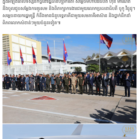
ក្នុងអំឡុងពេលទស្សនកិច្ចនៅរដ្ឋធានីហ្សាការតា សម្តេចមហាបវរធិបតី ហ៊ុន ម៉ា​ណែត
នឹងចូល​ជួបសម្តែងការគួរសម និងពិភាក្សាការងារជាមួយលោកប្រធានាធិបតី ចូកូ វីដូដូ។
សម្តេច​នា​យ​ក​​រដ្ឋមន្ត្រី ក៏នឹងមានជំនួបទ្វេភាគីជាមួយ​សមភាគីអាស៊ាន និងថ្នាក់ដឹកនាំ
ពិភពលោក​សំខាន់ៗ​មួយចំនួនទៀត៕