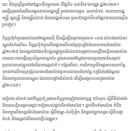
នេះ នឹងប្រព្រឹត្ត​ទៅ​នៅរដ្ឋធានីហ្សា​ការតា ពីថ្ងៃទី៤ ដល់ទី៧ ខែកញ្ញា ឆ្នាំ២០២៣។
អញ្ជើញអម​ដំណើរ​​សម្តេច​នាយករដ្ឋមន្ត្រី រួមមានឯកឧត្តម, លោកជំទាវ, ឧបនាយករដ្ឋ
មន្ត្រី រដ្ឋមន្ត្រី និងមន្ត្រី​សំខាន់ៗ​នៃរាជរដ្ឋាភិបាល ព្រមទាំងថ្នាក់ដឹកនាំផ្នែកឯកជនជាច្រើន
រូបទៀត។
កិច្ចប្រជុំកំពូលអាស៊ាននៅឥណ្ឌូនេស៊ី នឹងធ្វើឡើង​ក្រោម​​មូលបទ «សារៈសំខាន់អាស៊ាន៖
ស្នូលនៃកំណើន» កិច្ចប្រជុំកំពូលនឹងផ្តោត​លើការជំរុញ​ចក្ខុវិស័យសហគមន៍អាស៊ាន
ឆ្នាំ២០២៥ ដែលផ្តល់ជាផែនទីចង្អុលផ្លូវមួយដ៏សំខាន់​សម្រាប់ការ​ពង្រឹងឥទ្ធិពលអាស៊ាន
តាមរយៈការបង្កើនប្រសិទ្ធភាពស្ថាប័ន ក្នុងគោលដៅស្វែងរកផល​ប្រយោជន៍​សម្រាប់
ប្រជាជនរបស់ខ្លួននៅលើឆាកអន្តរជាតិ។ បន្ថែមពីនេះ ការពិភាក្សានឹងផ្តោតការយកចិត្ត
ទុកដាក់លើការពូនជ្រុំ​សហគមន៍អាស៊ានប្រកប​ដោយបរិយាប័ន្ន ចក្ខុវិស័យវែងឆ្ងាយ
និងយកប្រជាជនជាស្នូល ដែលជាកម្លាំងដ៏សំខាន់ ដើម្បី​សម្រេច​បាននូវអាស៊ាន
ឆ្នាំ២០៤៥។
របៀបវារៈសំខាន់ៗនៅកិច្ចប្រជុំ រួមមានកិច្ចព្រមព្រៀងជាឯកច្ឆន្ទ ៥ចំណុច ស្តីពីមីយ៉ាន់ម៉ា
និង​សេចក្តីសម្រេចផ្សេងៗទៀតរបស់ថ្នាក់ដឹកនាំអាស៊ាន។ ថ្នាក់ដឹកនាំអាស៊ាន ក៏នឹង
ពិភាក្សា​លើ​ទស្សន​វិស័យអាស៊ាន ស្តីពីឥណ្ឌូ-ប៉ាស៊ីហ្វិក និងផ្លាស់ប្តូរទស្សនៈស្តីពីបញ្ហា
តំបន់ និងអន្តរជាតិ​ដែល​ជាក្តីបារម្ភរួម។