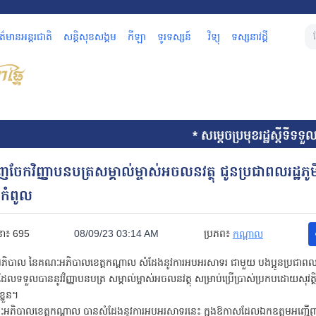
័ត៌មានអន្តរជាតិ
សន្តិសុខសង្គម
កីឡា
ទូរទស្សន៍
វិទ្យុ
ទស្សនាវដ្តី
* សម្តេចប្រមុខរដ្ឋស្តីទីទទួលសារត
ែកវិញ្ញាបនបត្រសម្គាល់ម្ចាស់អចលនវត្ថុ ជូនប្រជាពលរដ្ឋភូមិ
ខកំពូល
នា៖
695
08/09/23 03:14 AM
ប្រភព៖
កណ្តាល
អភិបាល នៃគណៈអភិបាលខេត្តកណ្ដាល សំដែងនូវការអបអរសាទរ ជាមួយ បងប្អូនប្រជាពលរដ្ឋ
 ដែលទទួលបាននូវវិញ្ញាបនបត្រ សម្គាល់ម្ចាស់អចលនវត្ថុ សម្រាប់ប្រើប្រាស់ប្រកបដោយសុវត្
្លួន។
ៈអភិបាលខេត្តកណ្ដាល បានសំដែងនូវការអបអរសាទរនេះ ក្នុងឱកាសដែលឯកឧត្ដមអញ្ជើ