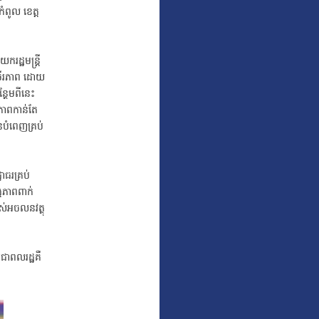
កំពូល ខេត្ត
រដ្ឋមន្ត្រី
ងចីរភាព ដោយ
ន្ថែមពីនេះ
ានភាពកាន់តែ
នបំពេញគ្រប់
ាធរគ្រប់
ង្គភាពពាក់
ាស់អចលនវត្ថុ
រជាពលរដ្ឋគឺ