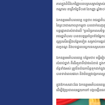
ភាពក្នុងពិធីចែកវិញ្ញាបនបត្រសម្គាល់ម្ចា
កណ្តាល នាព្រឹកថ្ងៃទី០៧ ខែកញ្ញា ឆ្នាំ២
ឯកឧត្ដមអភិបាលខេត្ត បន្តថា៖ រាជរដ្ឋាភ
នៃព្រះរាជាណាចក្រកម្ពុជា បានដាក់ចេញ
បន្តផ្តោតជាសំខាន់លើ "ប្រសិទ្ធភាពសមិទ្ធ
រាជរដ្ឋាភិបាល បានឧបត្ថម្ភគាំទ្រទាំងផ្នែក
ល្អប្រសើរឡើងបន្ថែមទៀត សម្រាប់ការផ្តល
លក្ខខណ្ឌ និងបទដ្ឋានបច្ចេកទេសស្របតាម
ឯកឧត្តមអភិបាលខេត្ត បន្ថែមថា៖ មន្ទីររៀប
លំដាប់ថ្នាក់ គឺដើរតួនាទីយ៉ាងសំខាន់ ក្នុង
ព័ន្ធទាំងអស់ ត្រូវខិតខំយកចិត្តទុកដាក់ក
បានទាន់ពេលវេលា និងមិនត្រូវបង្កភាពស្
ក្នុងឱកាសនោះដែរ ឯកឧត្តមអភិបាលខេត្ត បាន
ដើម្បីឱ្យប្រជាពលរដ្ឋយកទៅ បង្កបង្កើនផល 