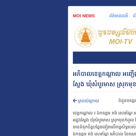
MOI NEWS
ព័ត៌មានជាតិ
ព
អភិបាលខេត្តកណ្ដាល អញ្ជើញច
ស្លែង ឃុំសំបួរមាស ស្រុកមុ
ចំនួនទស្ស
ត្រលប់ក្រោយ
ខេត្តកណ្តាល ៖ ឯកឧត្ដម គង់ សោភ័ណ្ឌ 
អន្លុងស្លែង ឃុំសំបួរមាស ស្រុកមុខកំពូល
មានទំនុកចិត្តបន្ថែមទៀតលើកម្មសិទ្ធរបស់ខ
ឯកឧត្ដម គង់ សោភ័ណ្ឌ អភិបាល នៃគណ