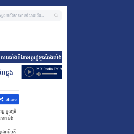
ាំងពីឯកអគ្គរដ្ឋទូតតែងតាំងថ្មី នៃសាធារណរដ្ឋអាហ្វ្រិកខាងត្បូង * 
អន្លុង
Share
 ក្នុងភូមិ
ថិភាព និង
ញជាអធិបតី