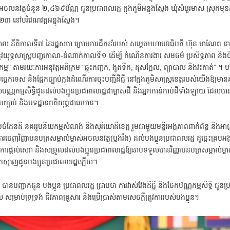
ស់អចលនវត្ថុចំនួន ២,៤៦៩ប័ណ្ណ ជូនប្រជាពលរដ្ឋ ក្នុងភូមិអន្លុងស្លែង ឃុំសំបួរមាស ស្រុកមុខ
០២៣ នៅបរិវេណវត្តអន្លុងស្លែង។
ិបាល នីតិកាលទី៧ នៃរដ្ឋសភា ក្រោមការដឹកនាំរបស់ សម្តេចមហាបវរធិបតី ហ៊ុន ម៉ាណែត នាយក
នូវយុទ្ធសាស្ត្របញ្ជកោណ-ដំណាក់កាលទី១ ដើម្បី កំណើនការងារ សមធម៌ ប្រសិទ្ធភាព និ
កម្ម" តាមរយៈការអនុវត្តអភិក្រម "ឆ្លុះកញ្ចក់, ងូតទឹក, ដុសក្អែល, ព្យាបាល និងវះកាត់” ។ ប
បច្ចេកទេស និងផ្នែកច្បាប់ក្នុងដំណើរការចុះបញ្ជីដីធ្លី នៅក្នុងភូមិសាស្ត្រខេត្តរបស់យើងឱ្យម
់បណ្ណកម្មសិទ្ធិជូនដល់បងប្អូនប្រជាពលរដ្ឋជាម្ចាស់ដី និងអ្នកកាន់កាប់ដីទាំងឡាយ ដែលបា
ច្បាប់ និងបទដ្ឋានគតិយុត្តជាធរមាន។
ចំដែនដី នគររូបនីយកម្មសំណង់ និងសុរិយោដីខេត្ត រួមជាមួយមន្ទីរអង្គភាពពាក់ព័ន្ធ និងអាជ្ញ
ការចេញវិញ្ញាបនបត្រសម្គាល់ម្ចាស់អចលនវត្ថុ(ប្លង់រឹង) ដល់បងប្អូនប្រជាពលរដ្ឋ ដូច្នេះគ្រប់អ
្នុងការផ្ដល់សេវា និងសម្រួលដល់បងប្អូនប្រជាពលរដ្ឋឱ្យឆាប់ទទួលបានវិញ្ញាបនបត្រសម្គាល់ម្ច
មុកស្មាញជូនបងប្អូនប្រជាពលរដ្ឋឡើយ។
បញ្ជាក់ជូន បងប្អូន ប្រជាពលរដ្ឋ ជ្រាបថា ការវាស់វែងដីធ្លី និងចែកប័ណ្ណកម្មសិទ្ធិ ជូនប្
សម្រាប់ទ្រទ្រង់ ជីវភាពគ្រួសារ និងប្រើប្រាស់តាមសេចក្តីត្រូវការរបស់បងប្អូន។