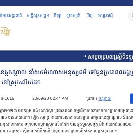
័ត៌មានអន្តរជាតិ
សន្តិសុខសង្គម
កីឡា
ទូរទស្សន៍
វិទ្យុ
ទស្សនាវដ្តី
* សម្តេចប្រមុខរដ្ឋស្តីទីទទ
េត្តកណ្ដាល នាំយកអំណោយមនុស្សធម៌ ទៅជួនប្រជាពលរដ្ឋក្រី
ារ នៅស្រុកលើកដែក
ា៖
1615
20/09/23 02:44 AM
ប្រភព៖
កណ្តាល
ញា ឆ្នាំ២០២៣ ឯកឧត្តម គង់ សោភ័ណ្ឌ ប្រធានគណៈកម្មាធិការសាខាកាកបាទក្រហមកម្ពុជាខេ
ដាល បានចាត់លោក ទៀង សុគន្ធ នាយកសាខាកាកបាទក្រហមកម្ពុជាខេត្តកណ្តាល និងសហ
ូអនុសាខាកាកបាទក្រហមកម្ពុជាស្រុកលើកដែក បានចុះសួរសុខទុក្ខ និងនាំយកអំណោយមន
 ចំនួន០១គ្រួសារ ស្ថិតនៅភូមិបឹងលើ ឃុំខ្ពបអាទាវ ស្រុកលើកដែក ខេត្តកណ្តាល ។