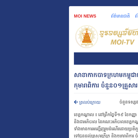
MOI NEWS
ព័ត៌មានជាតិ
ព
សាខាកាកបាទក្រហមកម្ពុជាខ
កុមារាពិការ ចំនួន០១គ្រួស
ចំនួនទស្សន
ត្រលប់ក្រោយ
ខេត្តកណ្តាល ៖ នៅព្រឹកថ្ងៃទី១៩ ខែកញ្
និងជាអភិបាល នៃគណៈអភិបាលខេត្តកណ្
ទាំងមានការអញ្ជើញរួមដំណើរដោយប្រតិភ
ទៅជូនដល់គ្រួសារក្រីក្រ និងកុមារាពិការ