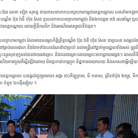
ះដែរ លោក ទៀង សុគន្ធ នាយកសាខាកាកបាទក្រហមកម្ពុជាខេត្តកណ្តាល បាននាំមកនូវការផ្ដ
ឹទ្ធបណ្ឌិត ប៊ុន រ៉ានី ហ៊ុន សែន ប្រធានកាកបាទក្រហមកម្ពុជា និងឯកឧត្តម គង់ សោភ័ណ្ឌ ប្រ
ាខេត្តកណ្ដាល ដោយក្ដីនឹករលឹក និងអាណិតអាសូរជាទីបំផុត។
មកម្ពុជា ដែលមានសម្តេចកិត្តិព្រឹទ្ធបណ្ឌិត ប៊ុន រ៉ានី ហ៊ុន សែន ជាប្រធាន សម្ដេចត
នៅគ្រប់ពេលវេលា និងថែមទាំងបានណែនាំជាប្រចាំ ដល់មន្រ្តីនៅថ្នាក់មូលដ្ឋានទាំងអស់ ត្រូវព
ំងចុះសួរសុខទុក្ខដល់ជនងាយរងគ្រោះ និងជនរងគ្រោះដោយគ្រោះមហន្តរាយផ្សេងៗ ពោលគឺ
 ហើយការជួយគឺធ្វើឡើងដោយ មិនប្រកាន់បក្សពួក និន្នាការនយោបាយ និងសាសនាអ្វីឡើ
កណ្តាល បានផ្ដល់ជូនរួមមាន៖ អង្ករ ៥០គីឡូក្រាម, មី ១កេស, ត្រីខកំប៉ុង ២យួរ, ទឹកត
ិកា ចំនួន ៦០ម៉ឺនរៀល ។