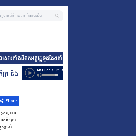
ួលសារតាំងពីឯកអគ្គរដ្ឋទូតតែងតាំងថ្មី នៃសាធារណរដ្ឋអាហ្វ្រិកខាងត
ក្រ និង
Share
ត្តកណ្តាល
ការី ព្រម
ុស្សធម៌