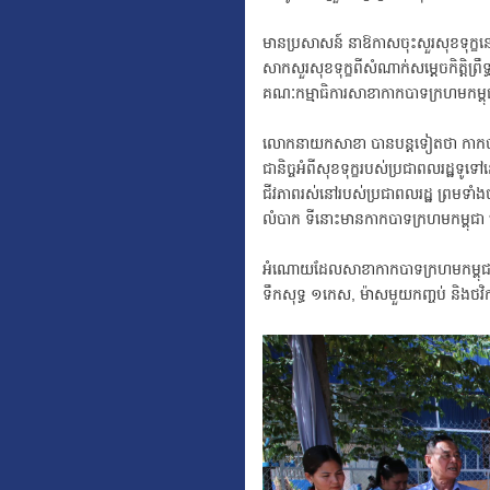
មានប្រសាសន៍ នាឱកាសចុះសួរសុខទុក្ខនេ
សាកសួរសុខទុក្ខពីសំណាក់សម្ដេចកិតិ្តព្រ
គណៈកម្មាធិការសាខាកាកបាទក្រហមកម្ពុជ
លោកនាយកសាខា បានបន្តទៀតថា កាកបាទក្រហ
ជានិច្ចអំពីសុខទុក្ខរបស់ប្រជាពលរដ្ឋទូទៅ
ជីវភាពរស់នៅរបស់ប្រជាពលរដ្ឋ ព្រមទា
លំបាក ទីនោះមានកាកបាទក្រហមកម្ពុជា
អំណោយដែលសាខាកាកបាទក្រហមកម្ពុជាខេត្ត
ទឹកសុទ្ធ ១កេស, ម៉ាសមួយកញ្ចប់ និងថវ