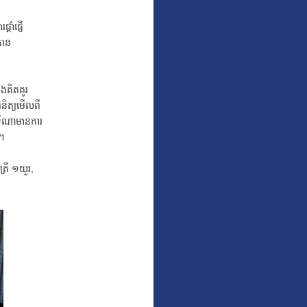
ាំផ្ញើ
ធាន
ែងគិតគូរ
ិនិត្យមើលពី
ទីណាមានការ
យ។
្រី ១យួរ,