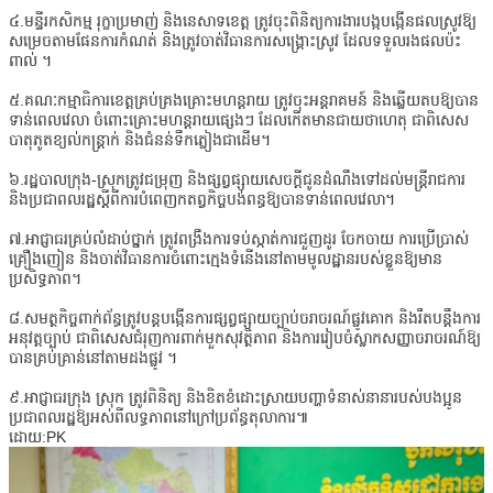
៤.មន្ទីរកសិកម្ម រុក្ខាប្រមាញ់ និងនេសាទខេត្ដ ត្រូវចុះពិនិត្យការងារបង្កបង្កើនផលស្រូវឱ្យ
សម្រេចតាមផែនការកំណត់ និងត្រូវចាត់វិធានការសង្គ្រោះស្រូវ ដែលទទួលរងផលប៉ះ
ពាល់ ។
៥.គណៈកម្មាធិការខេត្ដគ្រប់គ្រងគ្រោះមហន្ដរាយ ត្រូវចុះអន្ដរាគមន៍ និងឆ្លើយតបឱ្យបាន
ទាន់ពេលវេលា ចំពោះគ្រោះមហន្ដរាយផ្សេងៗ ដែលកើតមានជាយថាហេតុ ជាពិសេស
បាតុភូតខ្យល់កន្ដ្រាក់ និងជំនន់ទឹកភ្លៀងជាដើម។
៦.រដ្ឋបាលក្រុង-ស្រុកត្រូវជម្រុញ និងផ្សព្វផ្សាយសេចក្តីជូនដំណឹងទៅដល់មន្ត្រីរាជការ
និងប្រជាពលរដ្ឋស្តីពីការបំពេញកតព្វកិច្ចបង់ពន្ធឱ្យបានទាន់ពេលវេលា។
៧.អាជ្ញាធរគ្រប់លំដាប់ថ្នាក់ ត្រូវពង្រឹងការទប់ស្កាត់ការជួញដូរ​ ចែកចាយ ការប្រើប្រាស់
គ្រឿងញៀន និងចាត់វិធានការចំពោះក្មេងទំនើងនៅតាមមូលដ្ឋានរបស់ខ្លួនឱ្យមាន
ប្រសិទ្ធភាព។
៨.សមត្ថកិច្ចពាក់ព័ន្ធត្រូវបន្តបង្កើនការផ្សព្វផ្សាយច្បាប់ចរាចរណ៍ផ្លូវគោក និងរឹតបន្តឹងការ
អនុវត្តច្បាប់ ជាពិសេសជំរុញការពាក់មួកសុវត្ថិភាព និងការរៀបចំស្លាកសញ្ញាចរាចរណ៍ឱ្យ
បានគ្រប់គ្រាន់នៅតាមដងផ្លូវ ។
៩.អាជ្ញាធរក្រុង ស្រុក ត្រូវពិនិត្យ និងខិតខំដោះស្រាយបញ្ហាទំនាស់នានារបស់បងប្អូន
ប្រជាពលរដ្ឋឱ្យអស់ពីលទ្ធភាពនៅក្រៅប្រព័ន្ធតុលាការ៕
ដោយ:PK