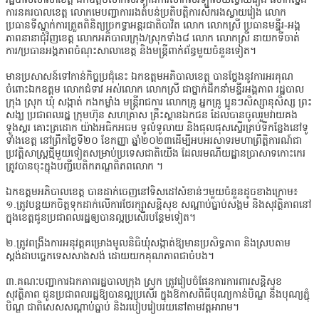
ការនគរបាលខេត្ត លោកមេបញ្ជាការរងតំបន់ប្រតិបត្តិការសឹករងស្វាយរៀង លោក
ប្រធានទីស្នាក់ការត្រួតពិនិត្យច្រកទ្វាអន្តរជាតិបាវិត លោក លោកស្រី ប្រធានមន្ទីរ-អង្គ
ភាពនានាជុំវិញខេត្ត លោកអភិបាលក្រុង/ស្រុកទាំង៨ លោក លោកស្រី នាយកទីចាត់
ការ/ប្រធានអង្គភាពចំណុះសាលាខេត្ត និងមន្ត្រីពាក់ព័ន្ធមួយចំនួនទៀត។
មានប្រសាសន៍ទៅកាន់កិច្ចប្រជុំនេះ ឯកឧត្តមអភិបាលខេត្ត បានថ្លែងនូវការអរគុណ
ចំពោះឯកឧត្ដម លោកជំទាវ អស់លោក លោកស្រី ជាថ្នាក់ដឹកនាំមន្ទីរអង្គភាព រដ្ឋបាល
ក្រុង ស្រុក ឃុំ សង្កាត់ កងកម្លាំង មន្ត្រីរាជការ លោកគ្រូ អ្នកគ្រូ ប្អូនៗសិស្សានុសិស្ស ព្រះ
សង្ឃ ប្រជាពលរដ្ឋ ក្រុមហ៊ុន សហគ្រាស គ្រឹះស្ថានឯកជន ដែលបានចូលរួមវាយគង
ទូងស្គរ គោះត្រដោក យ៉ាងអធិកអធម ទូលំទូលាយ និងផុលផុសស្ទើរគ្រប់ទីកន្លែងនៅទូ
ទាំងខេត្ត នៅព្រឹកថ្ងៃទី២០ ខែកញ្ញា ឆ្នាំ២០២៣ដើម្បីអបអរសាទរមហាព្រឹត្តិការណ៍ជា
ប្រវត្តិសាស្ត្រថ្មីមួយទៀតសម្រាប់ប្រទេសជាតិយើង ដែលរមណីយដ្ឋានប្រាសាទកោះកេរ
ត្រូវបានចុះក្នុងបញ្ជីបេតិកភណ្ឌពិភពលោក ។
ឯកឧត្តមអភិបាលខេត្ត បានដាក់ចេញនៅទិសដៅសំខាន់ៗមួយចំនួនដូចខាងក្រោម៖
១.ត្រូវបន្តយកចិត្តទុកដាក់លើការថែរក្សាសន្តិសុខ សណ្តាប់ធ្នាប់សង្គម និងសុវត្ថិភាពនៅ
ក្នុងខេត្តជូនប្រជាពលរដ្ឋឲ្យបានល្អប្រសើរបន្ថែមទៀត។
២.ត្រូវពង្រឹងការអនុវត្តគម្រោងមូលនិធិឃុំសង្កាត់ឱ្យមានប្រសិទ្ធភាព និងស្របតាម
ស្តង់ដាបច្ចេកទេសសាងសង់ ដោយយកគុណភាពជាចំបង។
៣.គណៈបញ្ជាការឯកភាពរដ្ឋបាលក្រុង ស្រុក ត្រូវរៀបចំផែនការការពារសន្ដិសុខ
សុវត្ថិភាព ជូនប្រជាពលរដ្ឋឱ្យបានល្អប្រសើរ ក្នុងឱកាសពិធីបុណ្យកាន់បិណ្ឌ និងបុណ្យភ្ជុំ
បិណ្ឌ ជាពិសេសសណ្ដាប់ធ្នាប់ និងរបៀបរៀបរយនៅតាមវត្ដអារាម។