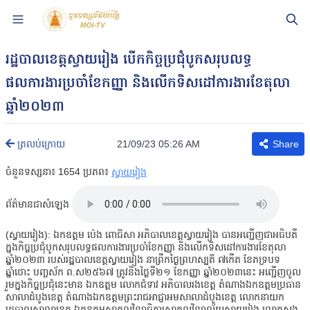
រដ្ឋបាលខេត្តស្វាយរៀង បើកកិច្ចប្រជុំបូកសរុបលទ្ធ
ផលការងារប្រចាំខែកញ្ញា និងលើកទិសដៅការងារខែតុលា
ឆ្នាំ២០២៣
21/09/23 05:26 AM
ត្រលប់ក្រោយ
Share
ចំនួនទស្សនា៖
1654
ប្រភព៖
ស្វាយរៀង
ព័ត៌មានជាសំឡេង
(ស្វាយរៀង): ឯកឧត្តម ប៉េង ពោធិ៍សា អភិបាលខេត្តស្វាយរៀង បានអញ្ជើញជាអធិបតី
ក្នុងកិច្ចប្រជុំបូកសរុបលទ្ធផលការងារប្រចាំខែកញ្ញា និងលើកទិសដៅការងារខែតុលា
ឆ្នាំ២០២៣ របស់រដ្ឋបាលខេត្តស្វាយរៀង នាព្រឹកថ្ងៃព្រហស្បតិ៍ ៧កើត ខែភទ្របទ
ឆ្នាំថោះ បញ្ចស័ក ព.ស២៥៦៧ ត្រូវនិងថ្ងៃទី២១ ខែកញ្ញា ឆ្នាំ២០២៣នេះ អញ្ជើញចូល
រួមក្នុងកិច្ចប្រជុំនេះមាន ឯកឧត្ដម លោកជំទាវ អភិបាលរងខេត្ត តំណាងឯកឧត្តមប្រធាន
សាលាដំបូងខេត្ត តំណាងឯកឧត្តមព្រះរាជអាជ្ញាអមសាលាដំបូងខេត្ត លោកនាយក
រដ្ឋបាលសាលាខេត្ត ឯកឧត្តមសាកលវិទ្យាធិការសាកលវិទ្យាល័យស្វាយរៀង លោកស្នង