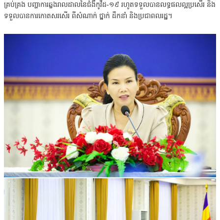
គ្រប់គ្រង បញ្ហាការឆ្លងរាលដាលនៃជំងឺកូវីដ-១៩ រហូតទទួលបានលទ្ធផលល្អប្រសើរ និង
ទទួលបានការកោតសរសើរ ពីសំណាក់ ថ្នាក់ ដឹកនាំ និងប្រជាពលរដ្ឋ។