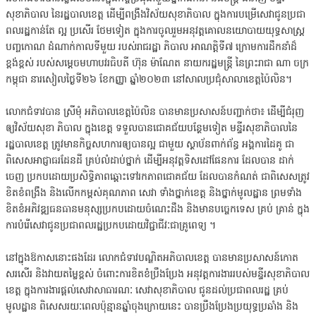
សុខាភិបាល នៃរដ្ឋបាលខេត្ដ ដើម្បីពង្រឹងវិស័យសុខាភិបាល ក្នុងការបម្រើសេវាជូនប្រជា
ពលរដ្ឋកាន់តែ ល្អ ប្រសើរ ថែមទៀត ក្នុងការចូលរួមអនុវត្តគោលនយោបាយយុទ្ធសាស្ត្រ
បញ្ចកោណ ដំណាក់កាលទីមួយ របស់រាជរដ្ឋា ភិបាល អាណត្តិទី៧ ក្រោមការដឹកនាំដ៏
ខ្ពង់ខ្ពស់ របស់សម្តេចមហាបវរធិបតី ហ៊ុន ម៉ាណែត នាយករដ្ឋមន្ត្រី នៃព្រះរាជា ណា ចក្រ
កម្ពុជា នារសៀលថ្ងៃទី២៦ ខែកញ្ញា ឆ្នាំ២០២៣ នៅសាលប្រជុំសាលាខេត្តប៉ៃលិន។
លោកជំទាវបាន ស្រីមុំ អភិបាលខេត្តប៉ៃលិន បានមានប្រសាសន៍បញ្ជាក់ថា៖ ដើម្បីជំរុញ
ឲ្យវិស័យសុខា ភិបាល ក្នុងខេត្ត ទទួលបានជោគជ័យបន្ថែមទៀត មន្ទីរសុខាភិបាលនៃ
រដ្ឋបាលខេត្ត ត្រូវមានកិច្ចសហការឲ្យបានល្អ ជាមួយ ស្ថាប័នពាក់ព័ន្ធ អង្គការដៃគូ ជា
ពិសេសអាជ្ញាធរដែនដី គ្រប់លំដាប់ថ្នាក់ ដើម្បីអនុវត្តទិសដៅផែនការ ដែលបាន ដាក់
ចេញ ប្រកបដោយប្រសិទ្ធិភាពឆ្ពោះទៅរកភាពជោគជ័យ ដែលបានកំណត់ ជាពិសេសត្រូវ
ខិតខំពង្រឹង និងលើកកម្ពស់គុណភាព សេវា ទាំងថ្នាក់ខេត្ត និងថ្នាក់មូលដ្ឋាន ព្រមទាំង
ខិតខំអភិវឌ្ឍធនធានមនុស្សប្រកបដោយចំណេះដឹង និងមានបច្ចេកទេស គ្រប់ គ្រាន់ ក្នុង
ការបំរើសេវាជូនប្រជាពលរដ្ឋប្រកបដោយវិជ្ជាជីវៈជាគ្រូពេទ្យ ។
នៅក្នុងឱកាសនោះផងដែរ លោកជំទាវបណ្ឌិតអភិបាលខេត្ត បានមានប្រសាសន៍កោត
សរសើរ និងវាយតម្លៃខ្ពស់ ចំពោះការខិតខំប្រឹងប្រែង អនុវត្តការងាររបស់មន្ទីរសុខាភិបាល
ខេត្ត ក្នុងការងារផ្តល់សេវាសាធារណៈ សេវាសុខាភិបាល ជូនដល់ប្រជាពលរដ្ឋ គ្រប់
មូលដ្ឋាន ពិសេសរយៈពេលប៉ុន្មានឆ្នាំចុងក្រោយនេះ បានប្រឹងប្រែងប្រយុទ្ធប្រឆាំង និង