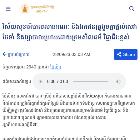
វិស័យសុខាភិបាលសាធារណៈ និងឯកជនត្រូវរួមគ្នាផ្តល់សេវា
ថែទាំ និងព្យាបាលប្រកបដោយក្រមសីលធម៌ វិជ្ជាជីវៈខ្ពស់
28/09/23 03:03 AM
ត្រលប់ក្រោយ
Share
ចំនួនទស្សនា៖
2940
ប្រភព៖
ប៉ៃលិន
ព័ត៌មានជាសំឡេង
ប៉ៃលិន៖ លោកជំទាវ​ បាន ស្រីមុំ អភិបាលខេត្តប៉ៃលិន វិស័យសុខា ភិបាលសាធារណៈ
និងឯកជន ត្រូវដើរតួជាដៃគូអភិវឌ្ឍន៍ និងមានទំនាក់ទំនងល្អ សហការគ្នាទៅវិញទៅមក
ដើម្បីរួមគ្នា ផ្តល់សេវាថែទាំ និងព្យាបាលប្រកបដោយក្រមសីលធម៌ វិជ្ជាជីវៈខ្ពស់ និង
ប្រកបដោយគុណធម៌ ក្រោមគោលនយោបាយ កំណែទម្រង់របស់រាជ
រដ្ឋាភិបាលអណត្តិទី៧។
លោកជំទាវបានថ្លែងបែបនេះក្នុងកិច្ចប្រជុំជាមួយថ្នាក់ដឹកនាំ និងមន្ត្រី ជំនាញ មន្ទីរ