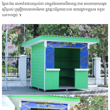
ថ្ងៃនេះដែរ លោកជំទាវបានប្រាប់ថា បងប្អូនដែលមានជីវភាពខ្វះខាត អាចមកយកសម្ភារ
ប្រើប្រាស់ ឬគ្រឿងឧបភោគបរិភោគ ក្នុងផ្ទះបរិច្ចាគនេះបាន ដោយក្នុង១គ្រួសារ ទទួល
បាន១កញ្ចប់ ៕