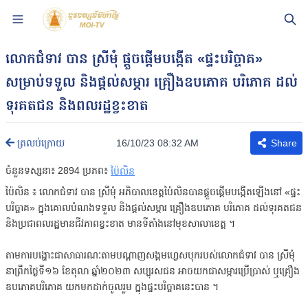
លោកជំទាវ បាន ស្រីមុំ ផ្តួចផ្តើមបង្កើត «ផ្ទះបរិច្ចាគ»
សម្រាប់ទទួល និងផ្តល់សម្ភារ គ្រឿងឧបភោគ បរិភោគ ដល់
ទុរគតជន និងពលរដ្ឋខ្វះខាត
16/10/23 08:32 AM
ត្រលប់ក្រោយ
Share
ចំនួនទស្សនា៖
2894
ប្រភព៖
ប៉ៃលិន
ប៉ៃលិន ៖ លោកជំទាវ បាន ស្រីមុំ អភិបាលខេត្តប៉ៃលិនបានផ្តួចផ្តើមបង្កើតឡើងនៅ «ផ្ទះ
បរិច្ចាគ» ក្នុងគោលបំណងទទួល និងផ្តល់សម្ភារ គ្រឿងឧបភោគ បរិភោគ ដល់ទុរគតជន
និងប្រជាពលរដ្ឋមានជីវភាពខ្វះខាត មានទីតាំងនៅមុខសាលាខេត្ត ។
តាមការបង្ហោះជាសាធារណៈតាមបណ្តាញសង្គមហ្វេសបុករបស់លោកជំទាវ បាន ស្រីមុំ
នាព្រឹកថ្ងៃទី១៦ ខែតុលា ឆ្នាំ២០២៣ សប្បុរសជន អាចយកជាសម្ភារប្រើប្រាស់ ឬគ្រឿង
ឧបភោគបរិភោគ យកមកដាក់ចូលរួម ក្នុងផ្ទះបរិច្ចាគនេះបាន ។