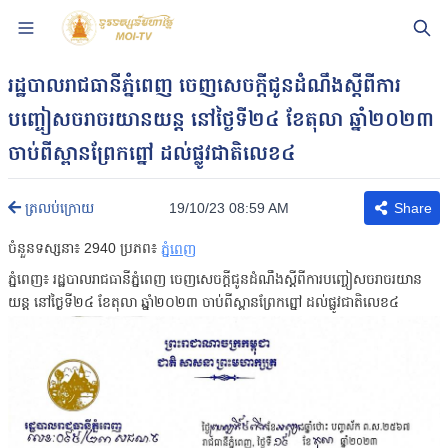
រដ្ឋបាលរាជធានីភ្នំពេញ ចេញសេចក្ដីជូនដំណឹងស្ដីពីការ
បញ្ចៀសចរាចរយានយន្ត នៅថ្ងៃទី២៤ ខែតុលា ឆ្នាំ២០២៣
ចាប់ពីស្ពានព្រែកព្នៅ ដល់ផ្លូវជាតិលេខ៤
19/10/23 08:59 AM
ត្រលប់ក្រោយ
Share
ចំនួនទស្សនា៖
2940
ប្រភព៖
ភ្នំពេញ
ភ្នំពេញ៖ រដ្ឋបាលរាជធានីភ្នំពេញ ចេញសេចក្ដីជូនដំណឹងស្ដីពីការបញ្ចៀសចរាចរយាន
យន្ត នៅថ្ងៃទី២៤ ខែតុលា ឆ្នាំ២០២៣ ចាប់ពីស្ពានព្រែកព្នៅ ដល់ផ្លូវជាតិលេខ៤