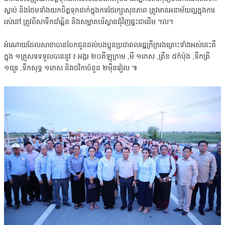
ស្លាប់ និងថែមទាំងយកចិត្តទុកដាក់ក្នុងការថែរក្សាសុខភាព ត្រូវមានអនាម័យល្អក្នុងការ
រស់នៅ ត្រូវពិសាទឹកដាំឆ្អិន និងសម្អាតបរិស្ថានជុំវិញផ្ទះជាដើម ។ល។
អំណោយដែលសាខាបានចែកជូនដល់បងប្អូនប្រជាពលរដ្ឋក្រីក្ររងគ្រោះទាំងអស់នេះគឺ
ក្នុង ១គ្រួសារទទួលបាននូវ ៖ អង្ករ ២០គីឡូក្រាម ,មី ១កេស ,ត្រីខ ៥កំប៉ុង ,ទឹកត្រី
១យួរ ,ទឹកសុទ្ធ ១កេស និងថវិកាចំនួន ២ម៉ឺនរៀល ៕