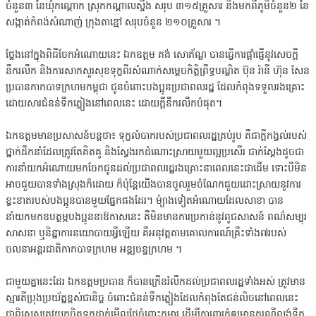
ចំនួន៣ នៃឃុំកណ្តោក ស្រុកកណ្តាលស្ទឹង សរុប ៣១៥គ្រួសារ និងមកពីភូមិចំនួន២ នៃ
សង្កាត់កំពង់សំណាញ់ ក្រុងតាខ្មៅ សរុបចំនួន ២១០គ្រួសារ ។
ថ្លែងនៅក្នុងពិធីចែកអំណោយនេះ ឯកឧត្តម គង់ សោភ័ណ្ឌ បានធ្វើការផ្ដាំផ្ញើនូវសេចក្តី
នឹករលឹក និងការសាកសួរសុខទុក្ខពីរសំណាក់សម្ដេចកិត្តិព្រឹទ្ធបណ្ឌិត ប៊ុន រ៉ានី ហ៊ុន សែន
ប្រធានកាកបាទក្រហមកម្ពុជា ជូនចំពោះបងប្អូនប្រជាពលរដ្ឋ ដែលកំពុងទទួលរងគ្រោះ
ដោយសារជំនន់ទឹកភ្លៀងនៅពេលនេះ ដោយក្ដីនឹករលឹកបំផុត។
ឯកឧត្តមមានប្រសាសន៍បន្តថា៖ ទុក្ខលំបាករបស់ប្រជាពលរដ្ឋគ្រប់រូប គឺជាក្តីកង្វល់របស់
ថ្នាក់ដឹកនាំដែលត្រូវតែគិតគូ និងស្វែងរកដំណោះស្រាយមួយល្អប្រសើរ ជាក់ស្តែងដូចជា
ការនាំយកអំណោយមកចែកជូនដល់ប្រជាពលរដ្ឋរងគ្រោះនាពេលនេះជាដើម ទោះបីមិន
អាចជួយបានទាំងស្រុងក៏ដោយ ក៏ប៉ុន្តែយើងបានចូលរួមចំណែកជួយដោះស្រាយនូវការ
ខ្វះខាតរបស់បងប្អូនបានមួយផ្នែកផងដែរ។ ម៉្យាងទៀតអំណោយដែលសាខា បាន
នាំយកមកឧបត្ថម្ភបងប្អូននាឱកាសនេះ គឺមិនមានការប្រកាន់នូវពូជសាសន៍ ពណ៌សម្បុរ
សាសនា ឬនិន្នាការនយោបាយអ្វីឡើយ គឺអនុវត្តតាមគោលការណ៍គ្រឹះទាំង៧របស់
ចលនាអន្តរជាតិកាកបាទក្រហម អឌ្ឍចន្ទក្រហម ។
ជាមួយគ្នានេះដែរ ឯកឧត្តមប្រធាន ក៏បានក្រើនរំលឹកដល់ប្រជាពលរដ្ឋទាំងអស់ ត្រូវមាន
ស្មារតីប្រុងប្រយ័ត្នខ្ពស់ជានិច្ច ចំពោះជំនន់ទឹកភ្លៀងដែលកំពុងតែជន់លិចនៅពេលនេះ
ជាពិសេសត្រូវយកចិត្តទុកដាក់មើលថែចំពោះកុមារ ដើម្បីការពារកុំឲ្យមានករណីលង់ទឹក