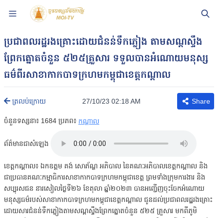
ប្រជាពលរដ្ឋរងគ្រោះដោយជំនន់ទឹកភ្លៀង តាមសណ្ដស្ទឹង
ព្រែកត្នោតចំនួន ៥២៥គ្រួសារ ទទួលបានអំណោយមនុស្ស
ធម៌ពីរសាខាកាកបាទក្រហមកម្ពុជាខេត្តកណ្ដាល
27/10/23 02:18 AM
ត្រលប់ក្រោយ
Share
ចំនួនទស្សនា៖
1684
ប្រភព៖
កណ្តាល
ព័ត៌មានជាសំឡេង
ខេត្តកណ្ដាល៖ ឯកឧត្តម គង់ សោភ័ណ្ឌ អភិបាល នៃគណៈអភិបាលខេត្តកណ្ដាល និង
ជាប្រធានគណៈកម្មាធិការសាខាកាកបាទក្រហមកម្ពុជាខេត្ត ព្រមទាំងក្រុមការងារ និង
សប្បុរសជន នារសៀលថ្ងៃទី២៦ ខែតុលា ឆ្នាំ២០២៣ បានអញ្ជើញចុះចែកអំណោយ
មនុស្សធម៌របស់សាខាកាកបាទក្រហមកម្ពុជាខេត្តកណ្ដាល ជូនដល់ប្រជាពលរដ្ឋរងគ្រោះ
ដោយសារជំនន់ទឹកភ្លៀងតាមសណ្ដស្ទឹងព្រែកត្នោតចំនួន ៥២៥ គ្រួសារ មកពីភូមិ