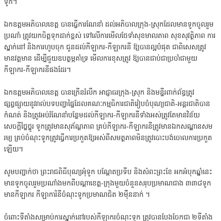
ទូក។
ឯកឧត្ដមអភិបាលខេត្ត បានធ្វើការណែនាំ ដល់អភិបាលក្រុង-ស្រុកដែលមានទូកចូលរួម
ប្រណាំ ត្រូវយកចិត្តទុកដាក់ខ្ពស់ ទៅលើការមើលថែទាំសុខមាលភាព សុខសុវត្ថិភាព ការ
ស្នាក់នៅ និងការហូបចុក ជូនដល់កីឡាករ-កីឡាករនី ឱ្យបានល្អបំផុត ជាពិសេសត្រូវ
មានវត្តមាន ដើម្បីជួយឧបត្ថម្ភគាំទ្រ មើលការខុសត្រូវ ឱ្យបានជាប់ជាប្រចាំជាមួយ
កីឡាករ-កីឡាករនីផងដែរ។
ឯកឧត្ដមអភិបាលខេត្ត បានក្រើនរំលឹក អាជ្ញាធរក្រុង-ស្រុក និងមន្ទីរពាក់ព័ន្ធត្រូវ
ផ្សព្វផ្សាយនូវរាល់បទបញ្ជាផ្ទៃដែលគណៈកម្មធិការជាតិរៀបចំបុណ្យជាតិ-អន្តរជាតិបាន
កំណត់ និងត្រូវអប់រំណែនាំបន្ថែមដល់កីឡាករ-កីឡាករនីទាំងអស់ត្រូវតែមានវិន័យ
សេចក្ដីថ្លៃថ្លូរ ទូកត្រូវមានសុភ័ណ្ឌភាព គ្រប់កីឡាករ-កីឡាករនីត្រូវមានឯកសណ្ឋានសម
រម្យ គ្រប់ចំណុះទូកត្រូវធ្វើការប្រកួតឱ្យអស់ពីសមត្ថភាពមិនត្រូវបោះបង់ចោលការប្រកួត
ឡើយ។
សូមបញ្ជាក់ថា ព្រះរាជពិធីបុណ្យអុំទូក បណ្តែតប្រទីប និងសំពះព្រះខែ អកអំបុកឆ្នាំនេះ
មានទូកចូលរួមប្រណាំងមកពីបណ្ដាខេត្ត-ក្រុងមួយចំនួនសរុបប្រមាណជាង ៣៣៨ទូក
មានកីឡាករ កីឡាការិនីចំណុះទូកប្រមាណជិត ២ម៉ឺននាក់ ។
ចំពោះទីតាំងសម្រាប់ការស្នាក់នៅរបស់កីឡាករចំណុះទូក ត្រូវបានបែងចែកជា ២ទីតាំង