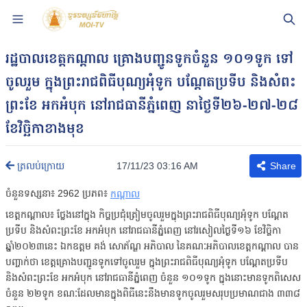
រដ្ឋបាលខេត្តកណ្តាល គ្រោងបញ្ជូនទូកចំនួន ១០១ទូក ទៅ
ចូលរួម ក្នុងព្រះរាជពិធីបុណ្យអុំទូក បណ្តែតប្រទីប និងសំពះ
ព្រះខែ អកអំបុក នៅរាជធានីភ្នំពេញ នាថ្ងៃទី២៦-២៧-២៨
ខែវិច្ឆិកាខាងមុខ
17/11/23 03:16 AM
ត្រលប់ក្រោយ
Share
ចំនួនទស្សនា៖
2962
ប្រភព៖
កណ្តាល
ខេត្តកណ្តាល៖ ថ្លែងនៅក្នុង កិច្ចប្រជុំត្រៀមចូលរួមក្នុងព្រះរាជពិធីបុណ្យអុំទូក បណ្តែត
ប្រទីប និងសំពះព្រះខែ អកអំបុក នៅរាជធានីភ្នំពេញ នៅរសៀលថ្ងៃទី១៦ ខែវិច្ចិកា
ឆ្នាំ២០២៣នេះ ឯកឧត្តម គង់ សោភ័ណ្ឌ អភិបាល នៃគណៈអភិបាលខេត្តកណ្ដាល បាន
បញ្ចាក់ថា ខេត្តគ្រោងបញ្ជូនទូកទៅចូលរួម ក្នុងព្រះរាជពិធីបុណ្យអុំទូក បណ្តែតប្រទីប
និងសំពះព្រះខែ អកអំបុក នៅរាជធានីភ្នំពេញ ចំនួន ១០១ទូក ក្នុងនោះមានទូកពិសេស
ចំនួន ២២ទូក ខណៈដែលមានក្នុងពិធីនេះនឹងមានទូកចូលរួមសរុបប្រមាណជាង ៣៣៨