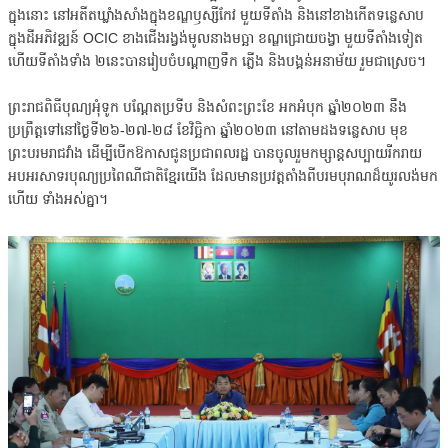
ក្នុងនោះ នៅអតីតឃ្លាំងសាំងក្នុងខណ្ឌឫស្សីកែវ មួយទីតាំង និងនៅខាងកើតទន្លេសាប
ក្នុងដីអភិវឌ្ឍន៍ OCIC ខាងជើងរង្វង់មូលនាងមច្ឆា ខណ្ឌជ្រោយចង្វា មួយទីតាំងទៀត
ហើយទីតាំងទាំង ២នេះបានរៀបចំបណ្តាញទឹក ភ្លើង និងបង្គន់អនាម័យ រួមជាស្រេច។
ព្រះរាជពិធីបុណ្យអុំទូក បណ្តែតប្រទីប និងសំពះព្រះខែ អកអំបុក ឆ្នាំ២០២៣ នឹង
ប្រព្រឹត្តទៅនៅថ្ងៃទី២៦-២៧-២៨ ខែវិច្ឆិកា ឆ្នាំ២០២៣ នៅតាមដងទន្លេសាប មុខ
ព្រះបរមរាជវាំង ដើម្បីបើកឱកាសជូនប្រជាពលរដ្ឋ បានចូលរួមកម្សាន្តសប្បាយរីករាយ
អបអរសាទរបុណ្យប្រពៃណីជាតិខ្មែរយើង ដែលមានប្រវត្តតាំងពីបរមបុរាណដ៏យូរលង់មក
ហើយ ទាំងអស់គ្នា។