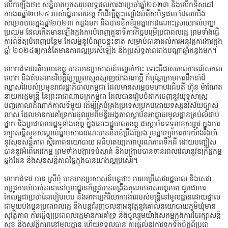
លើកឡើងថា៖ សន្និបាតបូកសរុបលទ្ធផលការងារប្រចាំឆ្នាំ២០២៣ និងលើកទិសដៅ
ការងារឆ្នាំ២០២៤ របស់រដ្ឋបាលខេត្ត គឺដើម្បីឆ្លុះបញ្ចាំងអំពីសមិទ្ធផល ដែលយើង
សម្រេចបានក្នុងឆ្នាំ២០២៣ កន្លងមក និងបានខិតខំរួមគ្នារកដំណោះស្រាយរាល់បញ្ហា
ប្រឈម ដែលកើតមានឡើងក្នុងការបំពេញតួនាទីភារកិច្ចបម្រើប្រជាពលរដ្ឋ ព្រមទាំងធ្វើ
ការពិនិត្យបំពេញបន្ថែម កែលម្អនូវចំណុចខ្វះខាត សម្រាប់ធានាដល់ការអនុវត្តការងារក្នុង
ឆ្នាំ ២០២៤ឲ្យកាន់តែមានភាពល្អប្រសើឡើង និងប្រសិទ្ធភាពជាងបណ្តាឆ្នាំកន្លងមក។
លោកជំទាវអភិបាលខេត្ត បានមានប្រសាសន៍បញ្ជាក់ថា៖ ទោះបីជាសភាពការណ៍សកល
លោក និងតំបន់មានវិបត្តិប្រែប្រួលស្មុគស្មាញយ៉ាងណាក្ដី ក៏ប៉ុន្តែក្រោមការដឹកនាំដ៏
ឈ្លាសវៃរបស់ប្រមុខរាជរដ្ឋាភិបាលកម្ពុជា ដែលមានសម្ដេចមហាបវរធិបតី ហ៊ុន ម៉ាណែត
នាយករដ្ឋមន្ត្រី នៃព្រះរាជាណាចក្រកម្ពុជា ដែលបានរៀបចំដាក់ចេញនូវយុទ្ធសាស្ត្រ
បញ្ចកោណដំណាក់កាលទីមួយ ដើម្បីគ្រប់គ្រងប្រទេសប្រកបដោយទស្សនវិស័យច្បាស់
លាស់ ដែលមានការគាំទ្រការចូលរួមពីមន្ទីរអង្គភាពស្ថាប័នអាជ្ញាធរមូលដ្ឋានគ្រប់លំដាប់
ថ្នាក់ និងប្រជាពលរដ្ឋទូទាំងខេត្ត ក្នុងនោះរដ្ឋបាលខេត្ត ជាស្ថាប័នទទួលខុសត្រូវ ក្នុងការ
រក្សាសន្តិសុខសណ្ដាប់ធ្នាប់សាធារណៈបានខិតខំប្រឹងប្រែង រួមគ្នារក្សាការពារយ៉ាងរឹងមាំ
នូវសុខសន្តិភាព ស្ថិរភាពនយោបាយ អធិបតេយ្យភាពបូរណភាពទឹកដី ដោយបញ្ចៀស
បាននូវអំពើភេរវកម្ម ព្រមទាំងបង្ការទប់ស្កាត់ និងបង្ក្រាបបានទាន់ពេលវេលានូវឧក្រិដ្ឋកម្ម
ឆ្លងដែន និងសុខសន្តិភាពផ្ទៃក្នុងបានយ៉ាងល្អប្រសើរ។
លោកជំទាវ បាន ស្រីមុំ បានមានប្រសាសន៍បន្តថា៖ ការបម្រើសេវារដ្ឋបាល និងសេវា
តម្រូវការចាំបាច់នានានៅមូលដ្ឋានក៏ត្រូវបានពង្រឹងគុណភាពសមត្ថភាព ដូចជាការ
កែលម្អជាប្រចាំនៃរបៀបរបប និងអាកប្បកិរិយាការងាររបស់មន្ត្រីនៅមូលដ្ឋានដោយផ្ទាល់
ជាមួយបងប្អូនប្រជាពលរដ្ឋ នឹងបន្តជំរុញចលនាអនុវត្តនូវគោលនយោបាយភូមិឃុំមាន
សុវត្ថិភាព ការធ្វើឲ្យប្រជាពលរដ្ឋមានការគាំទ្រ និងចូលរួមយ៉ាងសកម្មក្នុងការថែរក្សាសន្តិ
សុខ និងសុវត្ថិភាពនៅមូលដ្ឋាន ហើយទទួលបាន ការផ្តល់នូវការទុកទឹកចិត្តពីប្រជា