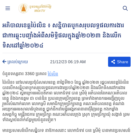
អភិបាលខេត្តប៉ៃលិន ៖​ សន្និបាតបូកសរុបលទ្ធផលការងារ
ជាការឆ្លុះបញ្ចាំងអំពីសមិទ្ធិផលក្នុងឆ្នាំ២០២៣ និងលើក
ទិសដៅឆ្នាំ២០២៤
21/12/23 06:19 AM
ត្រលប់ក្រោយ
Share
ចំនួនទស្សនា៖
3360
ប្រភព៖
ប៉ៃលិន
ប៉ៃលិន៖ នៅសាលប្រជុំធំសាលាខេត្ត នាថ្ងៃទី២០ ខែធ្នូ ឆ្នាំ២០២៣ រដ្ឋបាលខេត្តប៉ៃលិន
បានបើកសន្និបាតបូកសរុបលទ្ធផលការងារប្រចាំឆ្នាំ២០២៣ និងលើកទិសដៅការងារ
ឆ្នាំ២០២៤ ស្ថិតក្រោមអធិបតីភាព លោកជំទាវ បាន ស្រីមុំ អភិបាលនៃគណៈអភិបាល
ខេត្ត និងឯកឧត្ដម ជា ចាន់ឌិន ប្រធានក្រុមប្រឹក្សាខេត្ត ព្រមទាំងមានការអញ្ជើញចូល
រួមពីសំណាក់លោក លោកស្រី សមាជិកក្រុមប្រឹក្សាខេត្ត គណៈអភិបាលខេត្ត តំណាង
អយ្យការអមសាលាដំបូងខេត្ត ថ្នាក់ដឹកនាំមន្ទីរអង្គភាពនានាជុំវិញខេត្ត កងកម្លាំង
សមត្ថកិច្ច មន្ត្រីរាជការ ក្រុមប្រឹក្សា គណៈអភិបាលក្រុង ស្រុក ក្រុមប្រឹក្សាឃុំ សង្កាត់ ព្រម
ទាំងស្ថាប័នពាក់ព័ន្ធមួយចំនួនទៀត។
មានប្រសាសន៍បើកសន្និបាទ នាឱកាសនោះ លោកជំទាវ បាន ស្រីមុំ បានមានប្រសាសន៍