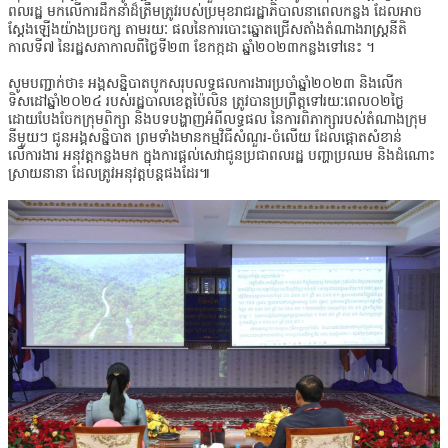
ពលរដ្ឋ មកលើការដឹកនាំដ៏ត្រឹមត្រូវរបស់ប្រមុខរាជរដ្ឋាភិបាលនាពេលកន្លង ដែលអាច
ស្តែងឡើងយ៉ាងប្រចក្ស តាមរយៈ ផលនៃការបោះឆ្នោតជ្រើសតាំងតំណាងរាស្ត្រនីតិ
កាលទី៧ នៃរដ្ឋសភាកាលពីថ្ងៃទី២៣ ខែកក្កដា ឆ្នាំ២០២៣កន្លងទៅនេះ ។
សូមបញ្ជាក់ថា៖ អង្គសន្និបាតបូកសរុបលទ្ធផលការងារប្រចាំឆ្នាំ២០២៣ និងលើក
ទិសដៅឆ្នាំ២០២៤ របស់រដ្ឋបាលខេត្តប៉ៃលិន ត្រូវបានប្រព្រឹត្តទៅរយៈពេល០២ថ្ងៃ
ដោយបែងចែកក្រុមពិក្សា និងបទបង្ហាញអំពីលទ្ធផល នៃការពិភាក្សារបស់តំណាងក្រុម
នីមួយៗ ជូនអង្គសន្និបាត ព្រមទាំងមានកម្មវិធីសំណួរ-ចំលើយ ដែលផ្តោតសំខាន់
លើការងារ អនុវត្តកន្លងមក ក្នុងការផ្តល់សេវាជូនប្រជាពលរដ្ឋ បញ្ហាប្រឈម និងដំណោះ
ស្រាយនានា ដែលត្រូវអនុវត្តបន្តផងដែរ៕