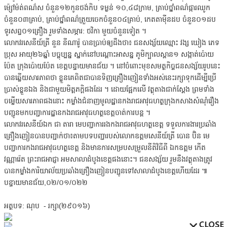
ម៉្សៅម៉ត់ពណ៌ស ចំនួន១២កូនថង់កិប ទម្ងន់ ១០,៤៨ក្រាម, គ្រាប់ថ្នាំពណ៌ផ្ការឈូក
ចំនួន០៣គ្រាប់, គ្រាប់ថ្នាំពណ៌ត្រួយចេកចំនួន០៤គ្រាប់, កេតតាម៉ីនដប ចំនួន០១ដប
ទូរសព្ទ០១គ្រឿង រួមទាំងសម្ភារ: ថវិកា មួយចំនួនទៀត ។
លោកវរសេនីយ៍ត្រី នួន នីណារ៉ូ បានប្រាប់ឲ្យដឹងថា៖ ជនសង្ស័យឈ្មោះ វង្ស ឃៀង ភេទ
ប្រុស អាយុ២៦ឆ្នាំ បច្ចុប្បន្ន ស្នាក់នៅបណ្ដោះអាសន្ន ភូមិក្បាលស្ពាន១ សង្កាត់ប៉ោយ
ប៉ែត ក្រុងប៉ោយប៉ែត ខេត្តបន្ទាយមានជ័យ ។ នៅចំពោះមុខសមត្ថកិច្ចជនសង្ស័យរូបនេះ
បានឆ្លើយសារភាពថា ខ្លួនគេពិតជាបានទិញគ្រឿងញៀនទាំងអស់នេះរក្សាទុកដើម្បីប្រើ
ប្រាស់ខ្លួនឯង និងជាមួយមិត្តភក្ដិផងដែរ ។ ដោយផ្អែកលើ វត្ថុតាងជាក់ស្តែង ព្រមទាំង
ចម្លើយសារភាពផងនោះ កម្លាំងជំនាញមូលដ្ឋានកងរាជអាវុធហត្ថក្រុងកសាងសំណុំរឿង
បញ្ជូនមកបញ្ជាការដ្ឋានកងរាជអាវុធហត្ថខេត្តចាត់ការបន្ត ។
លោកវរសេនីយ៍ឯក ជា តារា មេបញ្ជាការរងកងរាជអាវុធហត្ថខេត្ត ទទួលការងារប្រឆាំង
គ្រឿងញៀនបានបញ្ជាក់ថា៖តាមបទបញ្ជារបស់លោកឧត្តមសេនីយ៍ត្រី បោន ប៊ិន មេ
បញ្ជាការកងរាជអាវុធហត្ថខេត្ត និងមានការសម្របសម្រួលនីតិវិធីពី ឯកឧត្តម កើត
វណ្ណារ៉េត ព្រះរាជអាជ្ញា អមសាលាដំបូងខេត្តផងនោះ។ ជនសង្ស័យ រួមនឹងវត្ថុតាងត្រូវ
បានកម្លាំងការិយាល័យប្រឆាំងគ្រឿងញៀនបញ្ជូនទៅសាលាដំបូងខេត្តហើយដែរ ៕
បន្ទាយមានជ័យ,០២/០១/០២២
អត្ថបទ​: ណុប​ - រក្សា(២៩០១៦)