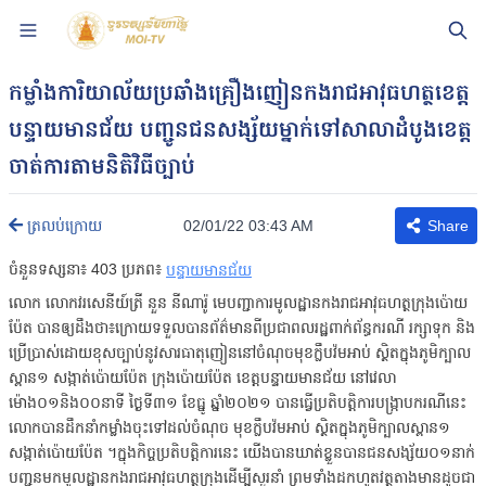
កម្លាំងការិយាល័យប្រឆាំងគ្រឿងញៀន​កងរាជអាវុធហត្ថខេត្ត
បន្ទាយមានជ័យ បញ្ជូនជនសង្ស័យម្នាក់ទៅសាលាដំបូងខេត្ត
ចាត់ការតាមនិតិវិធីច្បាប់
02/01/22 03:43 AM
ត្រលប់ក្រោយ
Share
ចំនួនទស្សនា៖
403
ប្រភព៖
បន្ទាយមានជ័យ
លោក លោកវរសេនីយ៍ត្រី នួន នីណារ៉ូ មេបញ្ជាការមូលដ្ឋានកងរាជអាវុធហត្ថក្រុងប៉ោយ
ប៉ែត បានឲ្យដឹងថា៖ក្រោយទទួលបានព័ត៌មានពីប្រជាពលរដ្ឋពាក់ព័ន្ធករណី រក្សាទុក និង
ប្រើប្រាស់ដោយខុសច្បាប់នូវសារធាតុញៀននៅចំណុចមុខក្លឹបវ៉មអាប់ ស្ថិតក្នុងភូមិក្បាល
ស្ពាន១ សង្កាត់ប៉ោយប៉ែត ក្រុងប៉ោយប៉ែត ខេត្តបន្ទាយមានជ័យ នៅវេលា
ម៉ោង០១និង០០នាទី ថ្ងៃទី៣១ ខែធ្នូ ឆ្នាំ២០២១ បានធ្វើប្រតិបត្តិការបង្ក្រាបករណីនេះ
លោកបានដឹកនាំកម្លាំងចុះទៅដល់ចំណុច មុខក្លឹបវ៉មអាប់ ស្ថិតក្នុងភូមិក្បាលស្ពាន១
សង្កាត់ប៉ោយប៉ែត ។ក្នុងកិច្ចប្រតិបត្តិការនេះ យើងបានឃាត់ខ្លួនបានជនសង្ស័យ០១នាក់
បញ្ជូនមកមូលដ្ឋានកងរាជអាវុធហត្ថក្រុងដើម្បីសួរនាំ ព្រមទាំងដកហូតវត្ថុតាងមានដូចជា