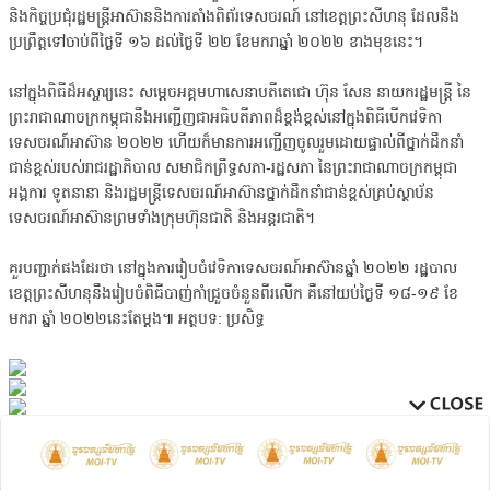
និងកិច្ចប្រជុំរដ្ឋមន្ត្រីអាស៊ាននិងការតាំងពិព័រទេសចរណ៍ នៅខេត្តព្រះសីហនុ ដែលនឹង
ប្រព្រឹត្តទៅចាប់ពីថ្ងៃទី ១៦ ដល់ថ្ងៃទី ២២ ខែមករាឆ្នាំ ២០២២ ខាងមុខនេះ។
នៅក្នុងពិធីដ៏អស្ចារ្យនេះ សម្ដេចអគ្គមហាសេនាបតីតេជោ ហ៊ុន សែន នាយករដ្ឋមន្ត្រី នៃ
ព្រះរាជាណាចក្រកម្ពុជានឹងអញ្ជើញជាអធិបតីភាពដ៏ខ្ពង់ខ្ពស់នៅក្នុងពិធីបើកវេទិកា
ទេសចរណ៍អាស៊ាន ២០២២ ហើយក៏មានការអញ្ជើញចូលរួមដោយផ្ទាល់ពីថ្នាក់ដឹកនាំ
ជាន់ខ្ពស់របស់រាជរដ្ឋាភិបាល សមាជិកព្រឹទ្ធសភា-រដ្ឋសភា នៃព្រះរាជាណាចក្រកម្ពុជា
អង្គការ ទូតនានា និងរដ្ឋមន្ត្រីទេសចរណ៍អាស៊ានថ្នាក់ដឹកនាំជាន់ខ្ពស់គ្រប់ស្ថាប័ន
ទេសចរណ៍អាស៊ានព្រមទាំងក្រុមហ៊ុនជាតិ និងអន្តរជាតិ។
គួរបញ្ជាក់ផងដែរថា នៅក្នុងការរៀបចំវេទិកាទេសចរណ៍អាស៊ានឆ្នាំ ២០២២ រដ្ឋបាល
ខេត្តព្រះសីហនុនឹងរៀបចំពិធីបាញ់កាំជ្រួចចំនួនពីរលើក គឺនៅយប់ថ្ងៃទី ១៨-១៩ ខែ
មករា ឆ្នាំ ២០២២នេះតែម្តង៕ អត្ថបទ: ប្រសិទ្ធ
dd