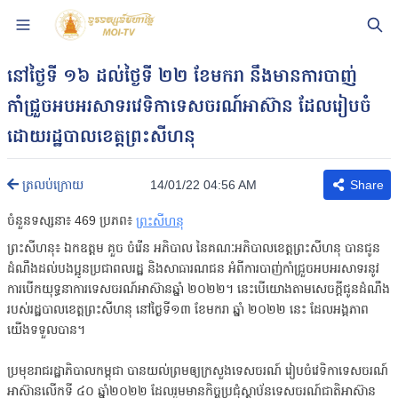
នៅថ្ងៃទី ១៦ ដល់ថ្ងៃទី ២២ ខែមករា នឹងមានការបាញ់
កាំជ្រួចអបអរសាទរវេទិកាទេសចរណ៍អាស៊ាន ដែលរៀបចំ
ដោយរដ្ឋបាលខេត្តព្រះសីហនុ
14/01/22 04:56 AM
ត្រលប់ក្រោយ
Share
ចំនួនទស្សនា៖
469
ប្រភព៖
ព្រះសីហនុ
ព្រះសីហនុ៖ ឯកឧត្តម គួច ចំរើន អភិបាល នៃគណៈអភិបាលខេត្តព្រះសីហនុ បានជូន
ដំណឹងដល់បងប្អូនប្រជាពលរដ្ឋ និងសាធារណជន អំពីការបាញ់កាំជ្រួចអបអរសាទរនូវ
ការបើកយុទ្ធនាការទេសចរណ៍អាស៊ានឆ្នាំ ២០២២។ នេះបើយោងតាមសេចក្តីជូនដំណឹង
របស់រដ្ឋបាលខេត្តព្រះសីហនុ នៅថ្ងៃទី១៣ ខែមករា ឆ្នាំ ២០២២ នេះ ដែលអង្គភាព
យើងទទួលបាន។
ប្រមុខរាជរដ្ឋាភិបាលកម្ពុជា បានយល់ព្រមឲ្យក្រសួងទេសចរណ៍ រៀបចំវេទិកាទេសចរណ៍
អាស៊ានលើកទី ៤០ ឆ្នាំ២០២២ ដែលរួមមានកិច្ចប្រជុំស្ថាប័នទេសចរណ៍ជាតិអាស៊ាន