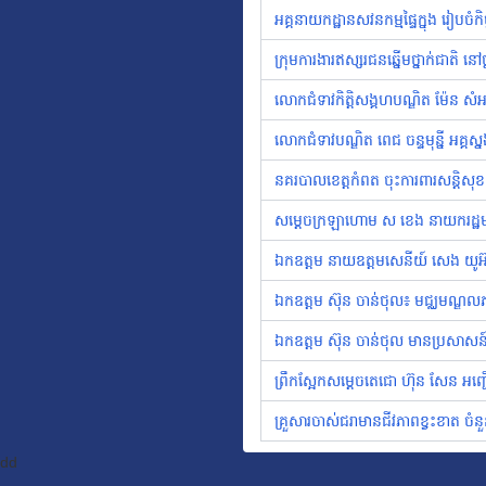
អគ្គនាយកដ្ឋានសវនកម្មផ្ទៃក្នុង រៀបចំកិ
ក្រុមការងារឥស្សរជនឆ្នើមថ្នាក់ជាតិ 
លោកជំទាវកិត្តិសង្គហបណ្ឌិត ម៉ែន ស
លោកជំទាវបណ្ឌិត ពេជ ចន្ទមុន្នី អគ្គស
នគរបាលខេត្តកំពត ចុះការពារសន្ដិសុខ សុ
សម្ដេចក្រឡាហោម ស ខេង នាយករដ្ឋមន្ត្រ
ឯកឧត្តម នាយឧត្តមសេនីយ៍ សេង យូអ៊ាន់
ឯកឧត្តម ស៊ុន ចាន់ថុល៖ មជ្ឈមណ្ឌលភស
ឯកឧត្តម ស៊ុន ចាន់ថុល មានប្រសាសន៍
ព្រឹកស្អែកសម្តេចតេជោ ហ៊ុន សែន អញ្ជើ
គ្រួសារចាស់ជរាមានជីវភាពខ្វះខាត ច
dd