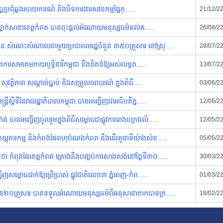
ច្ចប្រជុំឆ្លងរបាយការណ៍ និងបិទការងារសវនកម្មផ្ទៃក្.....
21/12/2
នៅថ្នាក់សាខាខេត្តកំពត បានចុះផ្តល់អំណោយមនុស្សធម៌ដល់គ.....
26/08/2
ំអន សំណេះសំណាលជាមួយប្រជាពលរដ្ឋចំនួន ៣៥០គ្រួសារ នៅស្រុ.....
28/07/2
្នងការសមាគមកាយឫទ្ធិនារីកម្ពុជា នឹងខិតខំឱ្យអស់លទ្ធភ.....
13/07/2
វត្ថិភាព សណ្ដាប់ធ្នាប់ និងសម្រួលចរាចរណ៍ ក្នុងពិធី.....
03/06/2
ីស្ដីទីនៃរាជរដ្ឋាភិបាលកម្ពុជា បានអញ្ជើញជាអធិបតីក្ន.....
12/05/2
 បានអញ្ជើញចូលរួមក្នុងពិធីសម្ពោធជាផ្លូវការរោងចក្រផលិ.....
12/05/2
្តុភារកម្ម និងកំពង់ផែពហុបំណងកំពត នឹងដើរតួនាទីយ៉ាងសំខ.....
05/05/2
ថា កំពុងផែខេត្តកំពត គ្រោងនឹងបញ្ចប់ការសាងសង់នៅថ្ងៃទី៣០.....
30/03/2
ញសម្ពោធដាក់ឱ្យប្រើប្រាស់ ផ្លូវជាតិលេខ៣ ភ្នំពេញ-កំព.....
01/03/2
ំនួន២០គ្រួសារ បានទទួលអំណោយមនុស្សធម៌ពីអនុសាខាកាកបាទក្រ.....
18/02/2