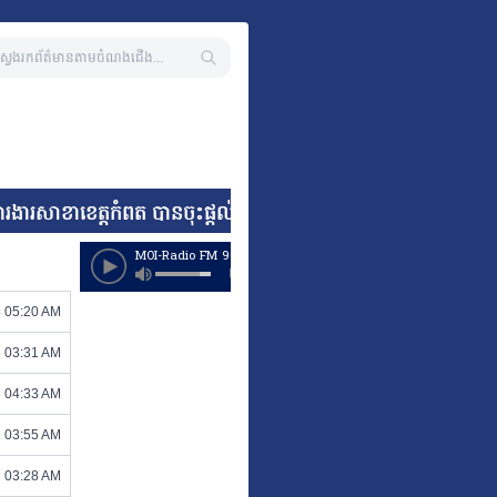
ារងារសាខាខេត្តកំពត បានចុះផ្តល់អំណោយមនុស្សធម៌ដល់គ្រួសារស្ត្រីទើ
3 05:20 AM
3 03:31 AM
2 04:33 AM
2 03:55 AM
2 03:28 AM