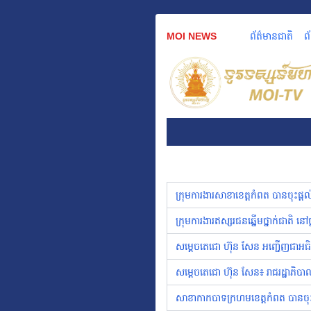
MOI NEWS
ព័ត៌មានជាតិ
ព
ក្រុមការងារសាខាខេត្តកំពត បានចុះផ្
ក្រុមការងារឥស្សរជនឆ្នើមថ្នាក់ជាតិ 
សម្ដេចតេជោ ហ៊ុន សែន អញ្ជើញជាអធិប
សម្ដេចតេជោ ហ៊ុន សែន៖ រាជរដ្ឋាភិបាល
សាខាកាកបាទក្រហមខេត្តកំពត បានចុះ