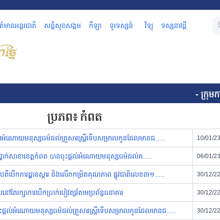
័ត៌មានអន្តរជាតិ
សន្តិសុខសង្គម
កីឡា
ទូរទស្សន៍
វិទ្យុ
ទស្សនាវដ្តី
- ក្រុមក
ប្រភព៖
កំពត
តល់អំណោយមនុស្សធម៌ដល់គ្រួសារស្ត្រីទើបសម្រាលកូនដែលមានជ.....
10/01/2
នៅថ្នាក់សាខាខេត្តកំពត បានចុះផ្តល់អំណោយមនុស្សធម៌ដល់គ.....
06/01/2
តីបើកការដ្ឋានស្តារ និងលើកកម្រិតគុណភាព ផ្លូវជាតិលេខ៣១.....
30/12/2
នៅតែរក្សាការបើកប្រាក់បៀវត្សរ៍តាមប្រព័ន្ធធនាគារ
30/12/2
ផ្តល់អំណោយមនុស្សធម៌ដល់គ្រួសារស្ត្រីទើបសម្រាលកូនដែលមានជ.....
30/12/2