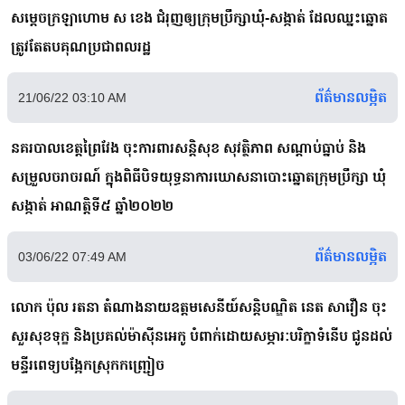
សម្ដេចក្រឡាហោម ស ខេង ជំរុញឲ្យក្រុមប្រឹក្សាឃុំ-សង្កាត់ ដែលឈ្នះឆ្នោត
ត្រូវតែតបគុណប្រជាពលរដ្ឋ
ព័ត៌មានលម្អិត
21/06/22 03:10 AM
នគរបាលខេត្តព្រៃវែង ចុះការពារសន្ដិសុខ សុវត្ថិភាព សណ្ដាប់ធ្នាប់ និង
សម្រួលចរាចរណ៍ ក្នុងពិធីបិទយុទ្ធនាការឃោសនាបោះឆ្នោតក្រុមប្រឹក្សា ឃុំ
សង្កាត់ អាណត្តិទី៥ ឆ្នាំ២០២២
ព័ត៌មានលម្អិត
03/06/22 07:49 AM
លោក ប៉ុល រតនា តំណាងនាយឧត្តមសេនីយ៍សន្តិបណ្ឌិត នេត សាវឿន ចុះ
សួរសុខទុក្ខ និងប្រគល់ម៉ាស៊ីនអេកូ បំពាក់ដោយសម្ភារៈបរិក្ខាទំនើប ជូនដល់
មន្ទីរពេទ្យបង្អែកស្រុកកញ្ជ្រៀច