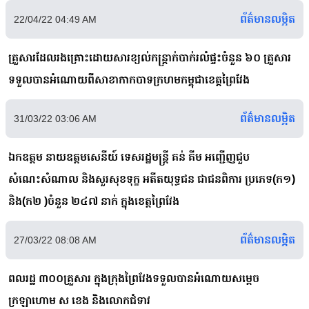
ព័ត៌មានលម្អិត
22/04/22 04:49 AM
គ្រួសារដែលរងគ្រោះដោយសារខ្យល់កន្ត្រាក់បាក់រលំផ្ទះចំនួន ៦០ គ្រួសារ
ទទួលបានអំណោយពីសាខាកាកបាទក្រហមកម្ពុជាខេត្តព្រៃវែង
ព័ត៌មានលម្អិត
31/03/22 03:06 AM
ឯកឧត្ដម នាយឧត្តមសេនីយ៍ ទេសរដ្ឋមន្រ្តី គន់ គីម អញ្ជើញជួប
សំណេះសំណាល និងសួរសុខទុក្ខ អតីតយុទ្ធជន ជាជនពិការ ប្រភេទ(ក១)
និង(ក២ )ចំនួន ២៤៧ នាក់ ក្នុងខេត្តព្រៃវែង
ព័ត៌មានលម្អិត
27/03/22 08:08 AM
ពលរដ្ឋ ៣០០គ្រួសារ ក្នុងក្រុងព្រៃវែងទទួលបានអំណោយសម្តេច
ក្រឡាហោម ស ខេង និងលោកជំទាវ