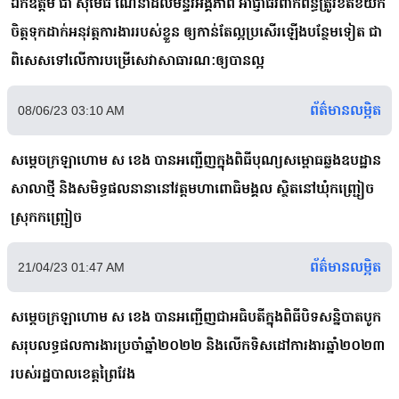
ឯកឧត្តម ជា សុមេធី ណែនាំដល់មន្ទីរអង្គភាព អាជ្ញាធរពាក់ព័ន្ធត្រូវខិតខំយក
ចិត្តទុកដាក់អនុវត្តការងាររបស់ខ្លួន ឲ្យកាន់តែល្អប្រសើរឡើងបន្ថែមទៀត ជា
ពិសេសទៅលើការបម្រើសេវាសាធារណៈឲ្យបានល្អ
ព័ត៌មានលម្អិត
08/06/23 03:10 AM
សម្ដេចក្រឡាហោម ស ខេង បានអញ្ជើញក្នុងពិធីបុណ្យសម្ពោធឆ្លងឧបដ្ឋាន
សាលាថ្មី និងសមិទ្ធផលនានានៅវត្តមហាពោធិមង្គល ស្ថិតនៅឃុំកញ្ជ្រៀច
ស្រុកកញ្ជ្រៀច
ព័ត៌មានលម្អិត
21/04/23 01:47 AM
សម្ដេចក្រឡាហោម ស ខេង បានអញ្ជើញជាអធិបតីក្នុងពិធីបិទសន្និបាតបូក
សរុបលទ្ធផលការងារប្រចាំឆ្នាំ២០២២ និងលើកទិសដៅការងារឆ្នាំ២០២៣
របស់រដ្ឋបាលខេត្តព្រៃវែង