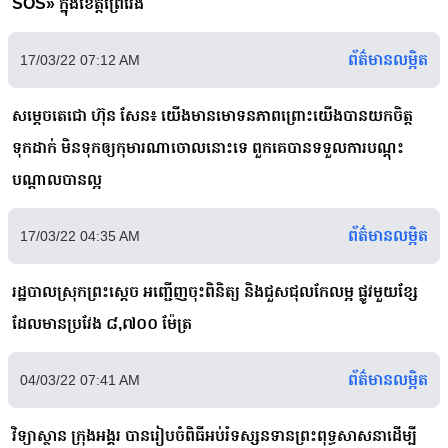
SOS» ក្នុងខេត្តព្រៃវែង
ព័ត៌មានលម្អិត
17/03/22 07:12 AM
សម្តេចតេជោ ហ៊ុន សែន៖ យើងមានមោទនភាពព្រោះយើងបានយកចិត្ត
ទុកដាក់ មិនទុកឲ្យកុមារណាចោលនោះទេ ពួកគេបានទទួលការបណ្តុះ
បណ្តាលបានល្អ
ព័ត៌មានលម្អិត
17/03/22 04:35 AM
រដ្ឋបាលស្រុកព្រះស្ដេច អញ្ជើញចុះពិនិត្យ និងជួសជុលកែលម្អ ផ្លូវមួយខ្សែ
ដែលមានប្រវែង ៨,៧០០ ម៉ែត្រ
ព័ត៌មានលម្អិត
04/03/22 07:41 AM
វិទ្យាស្ថាន ក្រុងអង្គរ បានរៀបចំពិធីអប់រំទស្សនទានព្រះពុទ្ធសាសនាដើម្បី