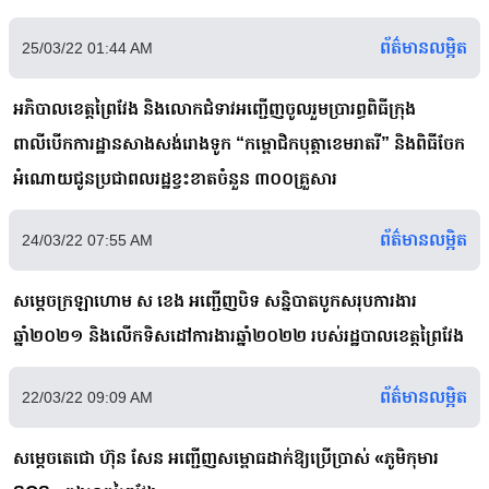
ព័ត៌មានលម្អិត
25/03/22 01:44 AM
អភិបាលខេត្តព្រៃវែង​ និងលោកជំទាវ​អញ្ជើញចូលរួមប្រារព្ធពិធីក្រុង
ពាលីបើកការដ្ឋានសាងសង់រោងទូក “កម្ពោជិកបុត្តាខេមរាតរី” និងពិធីចែក
អំណោយជូនប្រជាពលរដ្ឋខ្វះខាតចំនួន ៣០០គ្រួសារ
ព័ត៌មានលម្អិត
24/03/22 07:55 AM
សម្ដេចក្រឡាហោម ស ខេង អញ្ជើញបិទ សន្និបាតបូកសរុបការងារ
ឆ្នាំ២០២១ និងលើកទិសដៅការងារឆ្នាំ២០២២ របស់រដ្ឋបាលខេត្តព្រៃវែង
ព័ត៌មានលម្អិត
22/03/22 09:09 AM
សម្តេចតេជោ ហ៊ុន សែន អញ្ជើញសម្ពោធដាក់ឱ្យប្រើប្រាស់ «ភូមិកុមារ