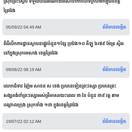
ស្រុកព្រះស្តេច ទទួលបានអំណោយពីសាខាកាកបាទក្រហមកម្ពុជាខេត្ត
ព្រៃវែង
ព័ត៌មានលម្អិត
05/09/22 04:49 AM
ពិធីបើកការដ្ឋានស្ថាបនាផ្លូវចំនួន១ខ្សែ ប្រវែង១០ គីឡូ ៦៧៩ ម៉ែត្រ ស្ថិត
នៅក្នុងស្រុកមេសាង ខេត្តព្រៃវែង
ព័ត៌មានលម្អិត
09/08/22 08:19 AM
លោកជំទាវ ញ៉ែម សាខន ស ខេង ប្រគេនទៀនព្រះវស្សា ប្រគេនព្រះ
សង្ឃគង់ចាំព្រះវស្សាអស់ត្រីមាសរយះពេល ៣ ខែ ចំនួន ៣៩ វត្ត តាម
បណ្ដាលក្រុង ស្រុកទាំង ១៣ ក្នុងខេត្តព្រៃវែង
ព័ត៌មានលម្អិត
19/07/22 02:12 AM