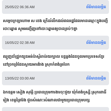
ព័ត៌មានលម្អិត
25/05/22 06:36 AM
សម្ដេចក្រឡាហោម ស ខេង ក្រើនរំលឹកដល់ពលរដ្ឋដែលមានឈ្មោះក្នុងបញ្ជី
បោះឆ្នោត សូមអញ្ជើញទៅបោះឆ្នោតឲ្យបានគ្រប់ៗគ្នា
ព័ត៌មានលម្អិត
16/05/22 02:38 AM
ឈ្មួញនាំជ្រូកយួនអត់ប៉ាស្ព័ររាប់រយក្បាល បន្តឆ្លងដែនចូលមកប្រទេសខ្មែរ
នៅច្រកព្រំដែនស្វាយអាង៉ោង ស្រុកកំពង់ត្របែក
ព័ត៌មានលម្អិត
13/05/22 03:00 AM
ឯកឧត្តម សៀង សុវត្តិ ប្រធានក្រុមការងារចុះជួយ ឃុំកំពង់ឬស្សី ស្រុកពោធិ៍
រៀង ខេត្តព្រៃវែង ជួបសំណេះសំណាលជាមួយប្រធានក្រុមបក្ស