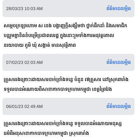
ព័ត៌មានលម្អិត
28/03/23 10:03 AM
សម្ដេចក្រឡាហោម ស ខេង បង្ហាញក្ដីសង្ឃឹមថា ថ្នាក់ដឹកនាំ និងសមាជិក
បន្តរួមគ្នាខិតខំបម្រើប្រជាពលរដ្ឋ ក្នុងនោះរួមទាំងការអនុវត្តគោល
នយោបាយ ភូមិ ឃុំ សង្កាត់ មានសុវត្ថិភាព
ព័ត៌មានលម្អិត
07/02/23 02:03 AM
គ្រួសាររងគ្រោះដោយសារបាក់ច្រាំងទន្លេ ចំនួន ៧គ្រួសារ នៅស្រុកពារាំង
ទទួលបានអំណោយពីសាខាកាកបាទក្រហមកម្ពុជា ខេត្តព្រៃវែង
ព័ត៌មានលម្អិត
06/01/23 02:49 AM
គ្រួសាររងគ្រោះដោយសារបាក់ច្រាំងទន្លេ ទទួលបានអំណោយមនុស្ស
ធម៌ពីអនុសាខាកាកបាទក្រហមកម្ពុជា ស្រុកពារាំង