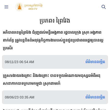
ប្រភព៖
ព្រៃវែង
អភិបាលខេត្តព្រៃវែង ជំរុញដល់មន្ទីរអង្គភាព រដ្ឋបាលក្រុង ស្រុក អង្គភាព
ពាក់ព័ន្ធ ត្រូវបន្តខិតខំអនុវត្តកិច្ចការងាររបស់ខ្លួនជូនប្រជាពលរដ្ឋឲ្យបានល្អ
ប្រសើរ
ព័ត៌មានលម្អិត
08/11/23 06:54 AM
គ្រួសារងាយរងគ្រោះ និងរងគ្រោះ បានទទួលអំណោយមនុស្សធម៌ពីអនុ
សាខាកាកបាទក្រហមកម្ពុជា ស្រុកពាមរក៍
ព័ត៌មានលម្អិត
08/06/23 03:35 AM