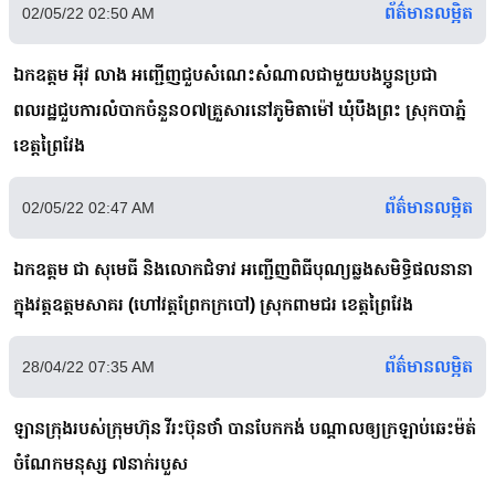
ព័ត៌មានលម្អិត
02/05/22 02:50 AM
ឯកឧត្តម អ៉ីវ លាង អញ្ជើញជួបសំណេះសំណាលជាមួយបងប្អូនប្រជា
ពលរដ្ឋជួបការលំបាកចំនួន០៧គ្រួសារនៅភូមិតាម៉ៅ ឃុំបឹងព្រះ ស្រុកបាភ្នំ
ខេត្តព្រៃវែង
ព័ត៌មានលម្អិត
02/05/22 02:47 AM
ឯកឧត្តម ជា សុមេធី និងលោកជំទាវ អញ្ជើញពិធីបុណ្យឆ្លងសមិទ្ធិផលនានា
ក្នុងវត្តឧត្តមសាគរ (ហៅវត្តព្រែកក្របៅ) ស្រុកពាមជរ ខេត្តព្រៃវែង
ព័ត៌មានលម្អិត
28/04/22 07:35 AM
ឡានក្រុងរបស់ក្រុមហ៊ុន វីរះប៊ុនថាំ បានបែកកង់ បណ្តាលឲ្យក្រឡាប់ឆេះម៉ត់
ចំណែកមនុស្ស ៧នាក់របួស