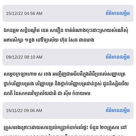
ព័ត៌មានលម្អិត
15/12/22 04:56 AM
ឯកឧត្តម សន្តិបណ្ឌិត នេត សាវឿន ចាត់តំណាងចុះដោះស្រាយសំណើសុំ
អគារសិក្សា ១ខ្នង នៅវិទ្យាល័យ ហ៊ុន សែន ពានរោង
ព័ត៌មានលម្អិត
09/12/22 08:10 AM
សម្ដេចក្រឡាហោម ស ខេង អញ្ជើញជាអធិបតីក្នុងពិធីប្រគល់សញ្ញាបត្រ
ថ្នាក់បរិញ្ញាបត្ររង បរិញ្ញាបត្រ និងថ្នាក់បរិញ្ញាបត្រជាន់ខ្ពស់ ជូននិស្សិតជ័យ
លាភី នៃសាកលវិទ្យាល័យជាតិ ជា ស៊ីម កំចាយមារ
ព័ត៌មានលម្អិត
15/11/22 09:06 AM
គ្រួសាររងគ្រោះដោយសារខ្យល់កន្ត្រាក់បាក់រលំផ្ទះ ចំនួន ២០គ្រួសារ នៅ