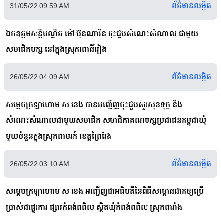
ព័ត៌មានលម្អិត
31/05/22 09:59 AM
ឯកឧត្តមសន្តិបណ្ឌិត ម៉ៅ ប៊ុនណារិន ចុះជួបសំណេះសំណាល ជាមួយ
សមាជិកបក្ស នៅក្នុងស្រុកពោធិ៍រៀង
ព័ត៌មានលម្អិត
26/05/22 04:09 AM
សម្ដេចក្រឡាហោម ស ខេង បានអញ្ជើញចុះជួបសួរសុខទុក្ខ និង
សំណេះសំណាលជាមួយសមាជិក សមាជិកាគណបក្សប្រជាជនកម្ពុជាឃុំ
មួយចំនួនក្នុងស្រុកពាមរក៍ ខេត្តព្រៃវែង
ព័ត៌មានលម្អិត
26/05/22 03:10 AM
សម្ដេចក្រឡាហោម ស ខេង អញ្ជើញជាអធិបតីនៃពិធីសម្ពោធដាក់ឲ្យប្រើ
ប្រាស់ជាផ្លូវការ ផ្សារកំពង់ពពិល ស្ថិតឃុំកំពង់ពពិល ស្រុកពារាំង