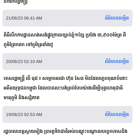
នាយករដ្ឋមន្ត្រី
ព័ត៌មានលម្អិត
21/06/23 06:41 AM
ពិធីបើកការដ្ឋានសាងសង់ផ្លូវក្រាលខ្សាច់ភ្នំ១ខ្សែ ប្រវែង ៣,៩០០ម៉ែត្រ ពី
ភូមិព្រែកពក ទៅភូមិត្រពាំងថ្ម
ព័ត៌មានលម្អិត
20/06/23 02:10 AM
ទេសរដ្ឋមន្រ្តី លី ធុជ ៖ សម្តេចតេជោ ហ៊ុន សែន មិនដែលភ្លេចគុណចំពោះ
អតីតយុទ្ធជនកម្ពុជា ដែលបានលះបង់គ្រប់បែបយ៉ាងដើម្បីបុព្វហេតុជាតិ
មាតុភូមិ និងសន្តិភាព
ព័ត៌មានលម្អិត
19/06/23 02:53 AM
រដ្ឋបាលខេត្តស្វាយរៀង ប្រារព្វទិវាជាតិអប់របណ្តុះបណ្តាលបច្ចេកទេសនិង