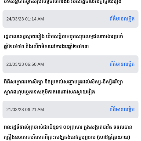
បិទសន្និបាតបូកសរុបលទ្ធផលការងារ របស់រដ្ឋបាលខេត្តស្វាយរៀង
ព័ត៌មានលម្អិត
24/03/23 01:14 AM
រដ្ឋបាលខេត្តស្វាយរៀង បើកសន្និបាតបូកសរុបលទ្ធផលការងារប្រចាំ
ឆ្នាំ២០២២ និងលើកទិសដៅការងារឆ្នាំ២០២៣
ព័ត៌មានលម្អិត
23/03/23 06:50 AM
ពិធីសម្ពោធអគាសិក្សា និងប្រគល់សញ្ញាបត្រដល់សិស្ស-និស្សិតវិទ្យា
ស្ថានពហុបច្ចេកទេសភូមិភាគតេជោសែនស្វាយរៀង
ព័ត៌មានលម្អិត
21/03/23 06:21 AM
ពលរដ្ឋទីទាល់ក្រចាស់ជរាចំនួន១០០គ្រួសារ ក្នុងសង្កាត់បាវិត ទទួលបាន
គ្រឿងឧបភោគបរិភោគពីព្រះសង្ឃគង់នៅវត្តបុព្វារាម (ហៅវត្តព្រៃយាយ)