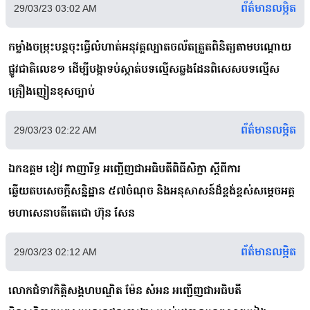
ព័ត៌មានលម្អិត
29/03/23 03:02 AM
កម្លាំងចម្រុះបន្តចុះធ្វើលំហាត់អនុវត្តល្បាតចល័តត្រួតពិនិត្យតាមបណ្តោយ
ផ្លូវជាតិលេខ១ ដើម្បីបង្កាទប់ស្កាត់បទល្មើសឆ្លងដែនពិសេសបទល្មើស
គ្រឿងញៀនខុសច្បាប់
ព័ត៌មានលម្អិត
29/03/23 02:22 AM
ឯកឧត្តម ខៀវ កាញារីទ្ធ អញ្ជើញជាអធិបតីពិធីសិក្ខា ស្តីពីការ
ឆ្លើយតបសេចក្តីសន្និដ្ឋាន ៥៧ចំណុច និងអនុសាសន៍ដ៏ខ្ពង់ខ្ពស់សម្តេចអគ្គ
មហាសេនាបតីតេជោ ហ៊ុន សែន
ព័ត៌មានលម្អិត
29/03/23 02:12 AM
លោកជំទាវកិត្តិសង្គហបណ្ឌិត ម៉ែន សំអន អញ្ជើញជាអធិបតី