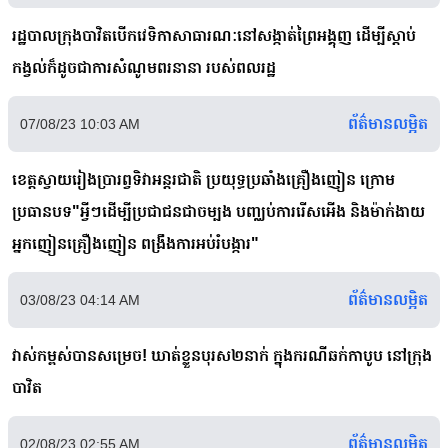
រដ្ឋបាលក្រុងបាវិតបើកវេទិកាសាធារណៈនៅសង្កាត់ព្រៃអង្គុញ ដើម្បីស្ដាប់
កង្វល់ក៏ដូចជាការសំណូមពរនានា របស់ពលរដ្ឋ
ព័ត៌មានលម្អិត
07/08/23 10:03 AM
ខេត្តស្វាយរៀងប្រារព្វទិវាអន្តរជាតិ ប្រយុទ្ធប្រឆាំងគ្រឿងញៀន​ ក្រោម
ប្រធានបទ"អ្វីៗដេីម្បីប្រជាជនជាចម្បង​ បញ្ឈប់ការរេីសអេីង​ និងម៉ាក់ងាយ
អ្នកញៀនគ្រឿងញៀន​ ពង្រឹងការអប់រំបង្ការ"
ព័ត៌មានលម្អិត
03/08/23 04:14 AM
វាស់កម្ពស់បានសម្រេច! ឃាត់ខ្លួនបុរស២នាក់ ក្នុងករណីឆក់កាបូប នៅក្រុង
បាវិត
ព័ត៌មានលម្អិត
02/08/23 02:55 AM