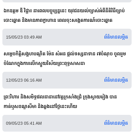
ឯកឧត្តម ឌី វិជ្ជា៖ នាពេលបច្ចុប្បន្ននេះ យុវជនយល់ច្បាស់អំពីនីតិវិធីច្បាប់
បោះឆ្នោត និងមានភាពក្លាហាន ពេលចុះសង្កេតការណ៍បោះឆ្នោត
ព័ត៌មានលម្អិត
15/05/23 03:49 AM
សម្តេចកិត្តិសង្គហបណ្ឌិត ម៉ែន សំអន ផ្តល់ទស្សនាទាន ៧ចំណុច ចូលរួម
ចំណែកក្នុងការលើកស្ទួយវិស័យព្រះពុទ្ធសាសនា
ព័ត៌មានលម្អិត
12/05/23 06:16 AM
ព្រះវិហារ និងសមិទ្ធផលនានានៅវត្តក្រសាំងជ្រំ ក្រុងស្វាយរៀង បាន
កាត់ឬសខណ្ឌសីមា និងឆ្លងនៅថ្ងៃនេះហើយ
ព័ត៌មានលម្អិត
09/05/23 05:41 AM