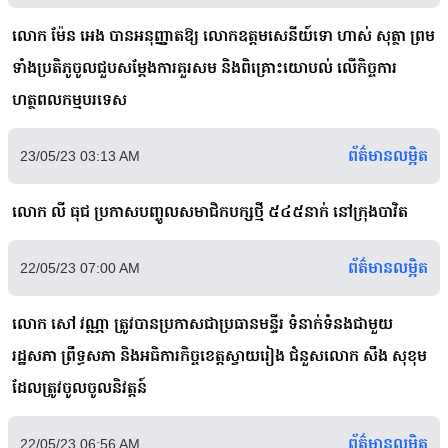
លោក ម៉ែន អេង បានអនុញ្ញាតឱ្យ លោកឧត្តមសេនីយ៍ទោ ហាស់ សុត្ថា ព្រម
ទាំងប្រតិភូចូលជួបសម្តែងការគួរសម និងពិគ្រោះយោបល់ លើកិច្ចការ
ហត្ថពលកម្មបរទេស
ព័ត៌មានលម្អិត
23/05/23 03:13 AM
លោក លី ធុជ ប្រកាសបញ្ចូលសមាជិកបក្សថ្មី ៥៤៥នាក់ នៅក្រុងបាវិត
ព័ត៌មានលម្អិត
22/05/23 07:00 AM
លោក សៅ វណ្ណា ត្រូវបានប្រកាសជាប្រធានមន្ទីរ ទំនាក់ទំនងជាមួយ
រដ្ឋសភា ព្រឹទ្ធសភា និងអធិការកិច្ចខេត្តស្វាយរៀង ជំនួសលោក សឹង សុខុម
ដែលត្រូវចូលចូលនិវត្តន៍
ព័ត៌មានលម្អិត
22/05/23 06:56 AM