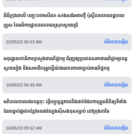
ពិធីក្រុងពាលី បញ្ចុះបឋមសីលា សាងសង់អគារថ្មី ប៉ុស្តិ៍នគរបាលរដ្ឋបាល
គ្រួស នៃអធិការដ្ឋាននគរបាលស្រុក​ស្វាយជ្រំ
ព័ត៌មានលម្អិត
22/05/23 06:53 AM
អនុរដ្ឋលេខាធិការក្រសួងពាណិជ្ជកម្ម ជំរុញឲ្យប្រធានសភាពាណិជ្ជកម្មខេត្ត
ស្វាយរៀង និងសមាជិកត្រូវធ្វើយ៉ាងណាគោរពច្បាប់ពាណិជ្ជកម្ម
ព័ត៌មានលម្អិត
18/05/23 06:48 AM
អភិបាលបាលរងខេត្តចុះ ធ្វើបច្ចុប្បន្នភាពនិងដាក់ផែនការត្រួតពិនិត្យទីតាំង
ដែលធ្លាប់ផ្តល់កន្លែងលេងល្បែងសុីសងខុសច្បាប់ នៅក្រុងបាវិត
ព័ត៌មានលម្អិត
16/05/23 09:52 AM