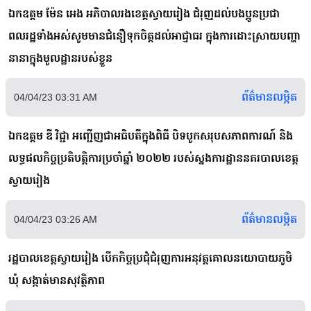
ឯកឧត្តម ម៉ែន អេង អភិបាលរងខេត្តស្វាយរៀង ជំរុញដល់បងប្អូនប្រជា
ពលរដ្ឋទាំងអស់សូមមានជំនឿទុកចិត្តដល់អាជ្ញាធរ ក្នុងការដោះស្រាយបញ្ហា
នានាក្នុងមូលដ្ឋានរបស់ខ្លួន
ព័ត៌មានលម្អិត
04/04/23 03:31 AM
ឯកឧត្តម ឌី វិជ្ជា អញ្ជើញជាអធិបតីក្នុងពិធី បិទបូកសរុបសភាពការណ៍ និង
លទ្ធផលកិច្ចប្រតិបត្តិការប្រចាំឆ្នាំ ២០២២ របស់ស្នងការដ្ឋាននគរបាលខេត្ត
ស្វាយរៀង
ព័ត៌មានលម្អិត
04/04/23 03:26 AM
រដ្ឋបាលខេត្តស្វាយរៀង បើកកិច្ចប្រជុំជំរុញការអនុវត្តគោលនយោបាយភូមិ
ឃុំ សង្កាត់មានសុវត្ថិភាព