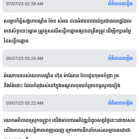
ព័ត៌មានលម្អិត
07/07/23 02:38 AM
សម្តេចកិត្តិសង្គហបណ្ឌិត ម៉ែន សំអន បានអំពាវនាវដល់ប្រជាពលរដ្ឋដែល
មានសិទ្ធបោះឆ្នោត ត្រូវគូសលើសន្លឹកឆ្នោតឲ្យបានត្រឹមត្រូវ ដើម្បីរក្សាតម្លៃ
នៃសន្លឹកឆ្នោត
ព័ត៌មានលម្អិត
05/07/23 03:24 AM
អំណោយរបស់លោកបណ្ឌិត ហ៊ុន ម៉ាណែត ចែកជូនកុមារកំព្រា រួម
និងម៉ែដោះ ដែលកំពុងរស់នៅក្នុងមណ្ឌលកុមារកំព្រាខេត្តស្វាយរៀង
ព័ត៌មានលម្អិត
03/07/23 03:22 AM
លោកអភិបាលស្រុកចន្ទ្រា៖ យើងមានការអភិវឌ្ឍន៍ដូចសព្វថ្ងៃនេះដោយសារ
យើងមានសុខសន្តិភាពពេញលេញ ក្រោមការដឹកនាំរបស់សម្ដេចតេជោជា