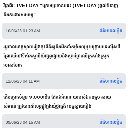
វិជ្ជាជីវ: TVET DAY "ក្រោមប្រធានបទ៖ (TVET DAY )ផ្តល់ជំនាញ
និងការងារសមរម្យ"
ព័ត៌មានលម្អិត
16/06/23 01:23 AM
រដ្ឋបាលខេត្តស្វាយរៀងចុះពិនិត្យនិងដឹកនាំកម្លាំងចម្រុះបង្ក្រាបបទល្មើសដី
ព្រៃឈើនៅទីតាំងស្ថានីយ៍ផ្សព្វផ្សាយនិងស្ដារព្រៃឈើក្រសាំងស្រុក
រមាសហែក
ព័ត៌មានលម្អិត
12/06/23 04:11 AM
ដើមក្ងោកចំនួន ១,០០០ដើម ដែរជាអំណោយរបស់ឯកឧត្ដម សាយ
សំអាល់ ត្រូវបានដាំលម្អផ្លូវក្នុងឃុំថ្នាធ្នង់ ខេត្តស្វាយរៀង
ព័ត៌មានលម្អិត
09/06/23 04:15 AM