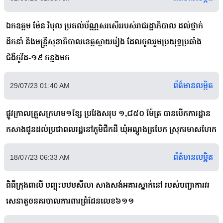
ឯកឧត្តម ម៉ែន វិបុល ប្រគល់ប័ណ្ណសរសើររបស់រាជរដ្ឋាភិបាល ដល់ថ្នាក់
ដឹកនាំ និងមន្ដ្រីសុខាភិបាលខេត្តស្វាយរៀង ដែលចូលរួមប្រយុទ្ធប្រឆាំង
ជំងឺកូវីដ-១៩ កន្លងមក
ព័ត៌មានលម្អិត
29/07/23 01:40 AM
ផ្លូវក្រាលគ្រួសក្រហម១ខ្សែ ប្រវែងសរុប ១,៨៥០ ម៉ែត្រ បានបើកការដ្ឋាន
កសាងជូនដល់ប្រជាពលរដ្ឋនៅភូមិជីកដី ឃុំអណ្តូងត្របែក ស្រុករមាសហែក
ព័ត៌មានលម្អិត
18/07/23 06:33 AM
ពិធីក្រុងពាលី បញ្ចុះបឋមសីលា សាងសង់អគារស្នាក់នៅ របស់បញ្ជាការវរ
សេនាតូចនគរបាលការពារព្រំដែនលេខ៦១១