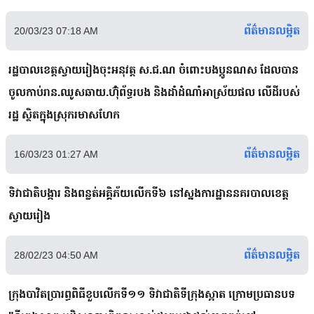
ព័ត៌មានលម្អិត
20/03/23 07:18 AM
រដ្ឋបាលខេត្តស្វាយរៀងចុះអនុវត្ត ស.ជ.ណ ចំពោះបងប្អូនណស ដែលបាន
ចូលកាប់រាន.ឈូសឆាយ.ហ៊ុំព័ទ្ធរបង និងដាំដំណាំអាស្រ័យផល លើដីរបស់
រដ្ឋ ស្ថិតក្នុងស្រុករមាសហែក
ព័ត៌មានលម្អិត
16/03/23 01:27 AM
ទិវាជាតិបង្ការ និងពន្លត់អគ្គិភ័យលើកទី៦ នៅស្នងការដ្ឋាននគរបាលខេត្ត
ស្វាយរៀង
ព័ត៌មានលម្អិត
28/02/23 04:50 AM
ក្រុងបាវិតប្រារព្ធពិធីខួបលើកទី១១ ទិវាជាតិទីក្រុងស្អាត ក្រោមប្រធានបទ