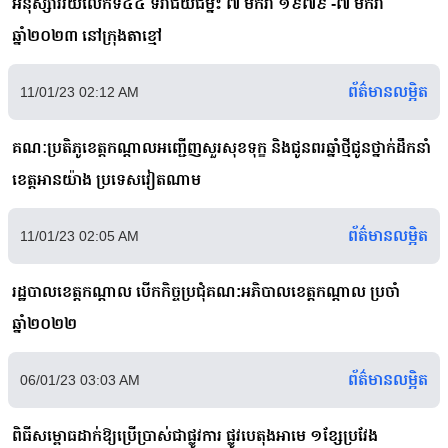
អនុស្សាវរីយ៍លើកទី៤៤ ទិវាជ័យជម្នះ ៧ មករា ១៩៧៩ -៧ មករា
ឆ្នាំ២០២៣ នៅក្រុងតាខ្មៅ
ព័ត៌មានលម្អិត
11/01/23 02:12 AM
គណៈប្រតិភូខេត្តកណ្ដាលអញ្ជើញសួរសុខទុក្ខ និងជូនពរឆ្នាំថ្មីជូនថ្នាក់ដឹកនាំ
ខេត្តអានយ៉ាង ប្រទេសវៀតណាម
ព័ត៌មានលម្អិត
11/01/23 02:05 AM
រដ្ឋបាលខេត្តកណ្តាល បើកកិច្ចប្រជុំគណ:អភិបាលខេត្តកណ្តាល ប្រចាំ
ឆ្នាំ២០២២
ព័ត៌មានលម្អិត
06/01/23 03:03 AM
ពិធីសម្ពោធដាក់ឱ្យប្រើប្រាស់ជាផ្លូវការ ផ្លូវបេតុងអាមេ ១ខ្សែប្រវែង