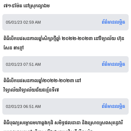
៧១៥ម៉ែត នៅស្រុកល្វាឯម
ព័ត៌មានលម្អិត
05/01/23 02:59 AM
ពិធីបើកបវេសនកាលឆ្នាំសិក្សាថ្មីឆ្នាំ ២០២២-២០២៣ នៅវិទ្យាល័យ ហ៊ុន
សែន តាខ្មៅ
ព័ត៌មានលម្អិត
02/01/23 07:51 AM
ពិធីបើកបរវសនកាលឆ្នាំ២០២២-២០២៣ នៅ
វិទ្យាល័យវិទ្យាល័យជ័យវរន្ម័នទី៧
ព័ត៌មានលម្អិត
02/01/23 06:51 AM
ពិធីបុណ្យសម្ពោធមហាឆ្លងកុដិ សមិទ្ធផលនានា និងស្រោចស្រពសុគន្ធវារី