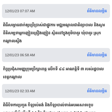
ព័ត៌មានលម្អិត
12/01/23 07:07 AM
ពិធីសម្ភោធដាក់ឲ្យប្រើប្រាស់ជាផ្លូវការ មជ្ឈមណ្ឌលជាតិព្យាបាល និងស្ថារ
នីតិសម្បទាអ្នកញៀនគ្រឿងញៀន ស្ថិតនៅក្នុងភូមិបាគូរ ឃុំបាគូរ ស្រុក
កណ្ដាលស្ទឹង
ព័ត៌មានលម្អិត
12/01/23 06:58 AM
កិច្ចប្រជុំសាមញ្ញក្រុមប្រឹក្សាខេត្ត លើកទី ៤៤ អាណត្តិទី ៣ របស់រដ្ឋបាល
ខេត្តកណ្ដាល
ព័ត៌មានលម្អិត
12/01/23 02:33 AM
ពិធីបិទការប្រកួត កីឡាប៉េតង់ និងកីឡាបាល់ទាត់អបអរសាទរខួប