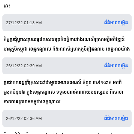
នេះ
ព័ត៌មានលម្អិត
27/12/22 01:13 AM
កិច្ចប្រជុំបូកសរុបលទ្ធផលសហប្រតិបត្តិការរវាងរណសិរ្យសាមគ្គីអភិវឌ្ឍន៍
មាតុភូមិកម្ពុជា ខេត្តកណ្តាល និងរណសិរ្យមាតុភូមិវៀតណាម ខេត្តអានយ៉ាង
ព័ត៌មានលម្អិត
26/12/22 02:39 AM
ប្រជាពលរដ្ឋក្រីក្ររស់នៅជាមួយមេរោគអេដស៍ ចំនួន ៣៩១នាក់ មកពី
ស្រុកចំនួន២ ក្នុងខេត្តកណ្ដាល ទទួលបានអំណោយមនុស្សធម៌ ពីសាខា
កាកបាទក្រហមកម្ពុជាខេត្តណ្ដាល
ព័ត៌មានលម្អិត
26/12/22 02:36 AM