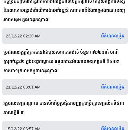
កិច្ចប្រជុំជំនួបពិភាក្សាការងាររវាងរដ្ឋបាលខេត្តកណ្តាល ជាមួយអង្គការទស្ស
ពិភពលោកអន្តរជាតិលើការងារអភិវឌ្ឍន៍ សហគមន៍និងគម្រោងគណនេយ្យ
ភាពសង្គម ក្នុងខេត្តកណ្តាល
ព័ត៌មានលម្អិត
23/12/22 02:20 AM
ប្រជាពលរដ្ឋក្រីក្ររស់នៅជាមួយមេរោគអេដស៍ ចំនួន ៣២២នាក់ មកពី
ស្រុកចំនួន២ ក្នុងខេត្តកណ្ដាល ទទួលបានអំណោយមនុស្សធម៌ ពីសាខា
កាកបាទក្រហមកម្ពុជាខេត្តណ្ដាល
ព័ត៌មានលម្អិត
21/12/22 03:01 AM
រដ្ឋបាលខេត្តកណ្តាល បានបើកកិច្ចប្រជុំសាមញ្ញក្រុមប្រឹក្សាខេត្តលើកទី៤៣
អាណត្តិទី ៣
ព័ត៌មានលម្អិត
15/12/22 06:57 AM