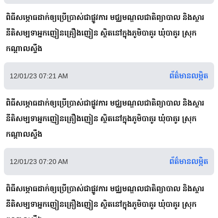
ពិធីសម្ភោធដាក់ឲ្យប្រើប្រាស់ជាផ្លូវការ មជ្ឈមណ្ឌលជាតិព្យាបាល និងស្ថារ
នីតិសម្បទាអ្នកញៀនគ្រឿងញៀន ស្ថិតនៅក្នុងភូមិបាគូរ ឃុំបាគូរ ស្រុក
កណ្ដាលស្ទឹង
ព័ត៌មានលម្អិត
12/01/23 07:21 AM
ពិធីសម្ភោធដាក់ឲ្យប្រើប្រាស់ជាផ្លូវការ មជ្ឈមណ្ឌលជាតិព្យាបាល និងស្ថារ
នីតិសម្បទាអ្នកញៀនគ្រឿងញៀន ស្ថិតនៅក្នុងភូមិបាគូរ ឃុំបាគូរ ស្រុក
កណ្ដាលស្ទឹង
ព័ត៌មានលម្អិត
12/01/23 07:20 AM
ពិធីសម្ភោធដាក់ឲ្យប្រើប្រាស់ជាផ្លូវការ មជ្ឈមណ្ឌលជាតិព្យាបាល និងស្ថារ
នីតិសម្បទាអ្នកញៀនគ្រឿងញៀន ស្ថិតនៅក្នុងភូមិបាគូរ ឃុំបាគូរ ស្រុក