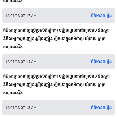
កណ្ដាលស្ទឹង
ព័ត៌មានលម្អិត
12/01/23 07:17 AM
ពិធីសម្ភោធដាក់ឲ្យប្រើប្រាស់ជាផ្លូវការ មជ្ឈមណ្ឌលជាតិព្យាបាល និងស្ថារ
នីតិសម្បទាអ្នកញៀនគ្រឿងញៀន ស្ថិតនៅក្នុងភូមិបាគូរ ឃុំបាគូរ ស្រុក
កណ្ដាលស្ទឹង
ព័ត៌មានលម្អិត
12/01/23 07:14 AM
ពិធីសម្ភោធដាក់ឲ្យប្រើប្រាស់ជាផ្លូវការ មជ្ឈមណ្ឌលជាតិព្យាបាល និងស្ថារ
នីតិសម្បទាអ្នកញៀនគ្រឿងញៀន ស្ថិតនៅក្នុងភូមិបាគូរ ឃុំបាគូរ ស្រុក
កណ្ដាលស្ទឹង
ព័ត៌មានលម្អិត
12/01/23 07:13 AM