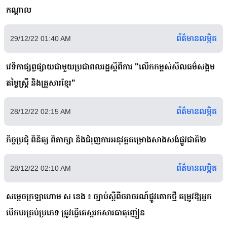
កណ្តាល
ព័ត៌មានលម្អិត
29/12/22 01:40 AM
វេទិកាផ្សព្វផ្សាយជាមួយប្រជាពលរដ្ឋស្តីពីការ "លើកកម្ពស់សីលធម៌សង្គម
តម្លៃស្ត្រី និងគ្រួសារខ្មែរ"
ព័ត៌មានលម្អិត
28/12/22 02:15 AM
កិច្ចប្រជុំ ពិនិត្យ ពិភាក្សា និងជំរុញការអនុវត្តគម្រោងសាងសង់ផ្លូវជាតិ២
ព័ត៌មានលម្អិត
28/12/22 02:10 AM
សម្ដេចក្រឡាហោម ស ខេង ៖ ច្បាប់ស្តីពីចរាចរណ៍ផ្លូវគោកថ្មី តម្រូវឱ្យអ្នក
បើកបរគ្រប់ប្រភេទ ត្រូវធ្វើតេស្តរកសារធាតុញៀន