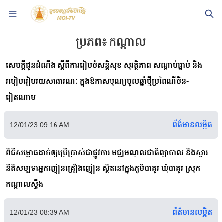
ប្រភព៖
កណ្តាល
សេចក្ដីជូនដំណឹង​ ស្ដី​ពី​ការ​រៀបចំ​សន្តិសុខ​ សុវត្ថិភាព​ សណ្ដាប់ធ្នាប់​ និង​
របៀបរៀបរយ​សាធារណៈ​ ក្នុង​ឱកាស​បុណ្យចូលឆ្នាំ​ថ្មី​ប្រពៃណី​ចិន​-​
វៀតណាម​
ព័ត៌មានលម្អិត
12/01/23 09:16 AM
ពិធីសម្ភោធដាក់ឲ្យប្រើប្រាស់ជាផ្លូវការ មជ្ឈមណ្ឌលជាតិព្យាបាល និងស្ថារ
នីតិសម្បទាអ្នកញៀនគ្រឿងញៀន ស្ថិតនៅក្នុងភូមិបាគូរ ឃុំបាគូរ ស្រុក
កណ្ដាលស្ទឹង
ព័ត៌មានលម្អិត
12/01/23 08:39 AM