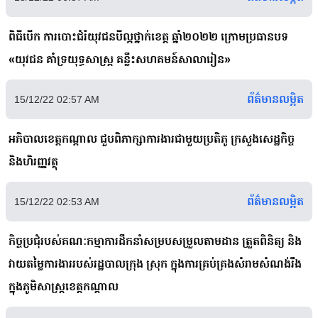
ពិធីបើក ការបោះជំរំយុវជនបីល្អថ្នាក់ខេត្ត ឆ្នាំ២០២២ ក្រោមប្រធានបទ
«យុវជន គាំទ្រយុទ្ធសាស្ត្រ គន្លឹះសហគមន៍សាលារៀន»
ព័ត៌មានលម្អិត
15/12/22 02:57 AM
អភិបាលខេត្តកណ្ដាល ជួបពិភាក្សាការងារជាមួយប្រតិភូ ក្រសួងសេដ្ឋកិច្ច
និងហិរញ្ញវត្ថុ
ព័ត៌មានលម្អិត
15/12/22 02:53 AM
កិច្ចប្រជុំរបស់គណៈកម្មាការដឹកនាំសម្របសម្រួលតាមដាន ត្រួតពិនិត្យ និង
វាយតម្លៃការងាររបស់រដ្ឋបាលក្រុង ស្រុក ក្នុងការគ្រប់គ្រងសំរាមសំណង់រឹង
ក្នុងភូមិសាស្រ្តខេត្តកណ្ដាល