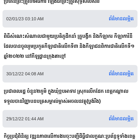
ប្រគេនព្រះគ្រូចៅអធិការ ឡើងជាព្រះគ្រូវិសុទ្ធីសីលសំវរ
ព័ត៌មានលម្អិត
02/01/23 03:10 AM
ពិធីសំណេះសំណាលជាមួយប្រតិភូដឹកនាំ គ្រូបង្វឹក និងកីឡាករ កីឡាការិនី
ដែលបានចូលរួមប្រកួតកីឡាជាតិលើកទី៣ និងកីឡាជនពិការជាតិលើកទី១
ឆ្នាំ២០២២ នៅកីឡដ្ឋានក្រុងតាខ្មៅ
ព័ត៌មានលម្អិត
30/12/22 04:08 AM
ប្រជាពលរដ្ឋ ចំនួន២ភូមិ ក្នុងឃុំខ្ពបអាទាវ ស្រុកលើកដែក ខេត្តកណ្ដាល
ទទួលបានវិញ្ញាបនបត្រសម្គាល់ម្ចាស់អចលនវត្ថុ(ប្លង់រឹង)
ព័ត៌មានលម្អិត
29/12/22 01:44 AM
កិច្ចប្រជុំពិនិត្យ វឌ្ឍនភាពលើការងារចុះបញ្ជីដីធ្លីជាលក្ខណៈប្រព័ន្ធទូទាំងខេត្ត