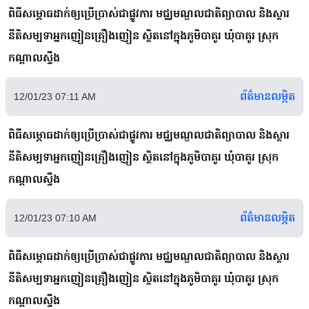
ពិធីសម្ភោធដាក់ឲ្យប្រើប្រាស់ជាផ្លូវការ មជ្ឈមណ្ឌលជាតិព្យាបាល និងស្ថារ
នីតិសម្បទាអ្នកញៀនគ្រឿងញៀន ស្ថិតនៅក្នុងភូមិបាគូរ ឃុំបាគូរ ស្រុក
កណ្ដាលស្ទឹង
ព័ត៌មានលម្អិត
12/01/23 07:11 AM
ពិធីសម្ភោធដាក់ឲ្យប្រើប្រាស់ជាផ្លូវការ មជ្ឈមណ្ឌលជាតិព្យាបាល និងស្ថារ
នីតិសម្បទាអ្នកញៀនគ្រឿងញៀន ស្ថិតនៅក្នុងភូមិបាគូរ ឃុំបាគូរ ស្រុក
កណ្ដាលស្ទឹង
ព័ត៌មានលម្អិត
12/01/23 07:10 AM
ពិធីសម្ភោធដាក់ឲ្យប្រើប្រាស់ជាផ្លូវការ មជ្ឈមណ្ឌលជាតិព្យាបាល និងស្ថារ
នីតិសម្បទាអ្នកញៀនគ្រឿងញៀន ស្ថិតនៅក្នុងភូមិបាគូរ ឃុំបាគូរ ស្រុក
កណ្ដាលស្ទឹង