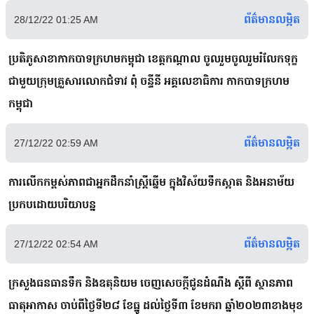
ព័ត៌មានលម្អិត
28/12/22 01:25 AM
ប្រតិភូសាខាកាកបាទក្រហមកម្ពុជា ខេត្តកណ្តាល ចូលរួមចូលរួមរំលែកទុក្ខ
ជាមួយក្រុមគ្រួសារលោកជំទាវ ពុំ ចន្ទីនី អគ្គលេខាធិការ កាកបាទក្រហម
កម្ពុជា
ព័ត៌មានលម្អិត
27/12/22 02:59 AM
ការលើកកម្ពស់ភាពជាអ្នកដឹកនាំស្ត្រីឆ្នើម ក្នុងវិស័យទឹកស្អាត និងអនាម័យ
ប្រកបដោយបរិយាបន្ន
ព័ត៌មានលម្អិត
27/12/22 02:54 AM
ក្រសួងធនធានទឹក និងឧតុនិយម ចេញសេចក្តីជូនដំណឹង ស្តីពី ស្ថានភាព
ធាតុអាកាស ចាប់ពីថ្ងៃទី២៨ ខែធ្នូ ដល់ថ្ងៃទី៣ ខែមករា ឆ្នាំ២០២៣ខាងមុខ